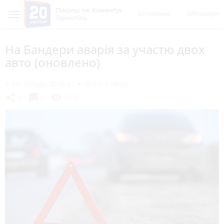
Пишеш ти! Коментує
Всі новини
Обговорен
Тернопіль
На Бандери аварія за участю двох
авто (оновлено)
9 листопада 2018 р.
Юлія Савчук
chat_bubble
share
visibility
3
3
2010