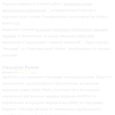
Редакція керується в своїй роботі
"Кодексом етики
українського журналіста"
, затвердженим Комісією з
журналістської етики. Поскаржитись на матеріал до Комісії
можна
тут
Видання є членом
Асоціації Незалежні регіональні видавці
України
та Всесвітньої асоціації видавців
WAN-IFRA
Матеріали з позначками "Новини компаній", "Прес-служба",
"Реклама" та "Партнерський проєкт" опубліковані на правах
реклами.
Здійснено за підтримки програми «Сильніші разом: Медіа та
Демократія», що реалізується Всесвітньою асоціацією
видавців новин (WAN-IFRA) у партнерстві з Асоціацією
«Незалежні регіональні видавці України» (АНРВУ) та
Норвезькою асоціацією медіабізнесу (MBL) за підтримки
Норвегії. Погляди авторів не обов’язково відображають