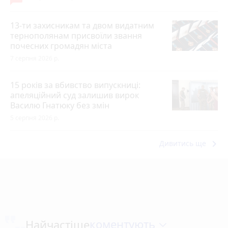
13-ти захисникам та двом видатним
тернополянам присвоїли звання
почесних громадян міста
7 серпня 2026 р.
15 років за вбивство випускниці:
апеляційний суд залишив вирок
Василю Гнатюку без змін
5 серпня 2026 р.
keyboard_arrow_right
Дивитись ще
коментують
Найчастіше