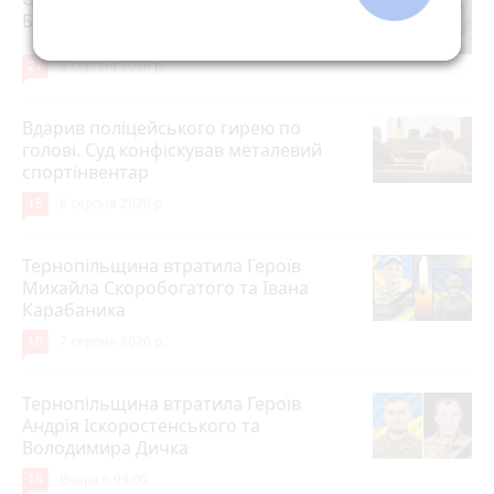
Богдана Сосінського
21
8 серпня 2026 р.
Вдарив поліцейського гирею по
голові. Суд конфіскував металевий
спортінвентар
15
8 серпня 2026 р.
Тернопільщина втратила Героїв
Михайла Скоробогатого та Івана
Карабаника
10
7 серпня 2026 р.
Тернопільщина втратила Героїв
Андрія Іскоростенського та
Володимира Дичка
10
Вчора о 09:00