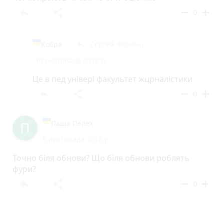
reply
share
remove
add
0
Кобра
Сергей Ференц
reply
10 листопада 2018 р.
Це в пед універі факультет жцрналістики
reply
share
remove
add
0
Паша Пелех
9 листопада 2018 р.
Точно біля обнови? Що біля обнови роблять
фури?
reply
share
remove
add
0