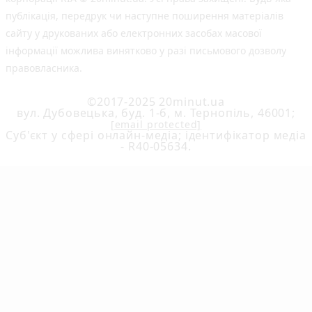
публiкацiя, передрук чи наступне поширення матеріалів
сайту у друкованих або електронних засобах масової
інформації можлива винятково у разі письмового дозволу
правовласника.
©2017-2025 20minut.ua
вул. Дубовецька, буд. 1-б, м. Тернопіль, 46001;
[email protected]
Cуб'єкт у сфері онлайн-медіа; ідентифікатор медіа
- R40-05634.