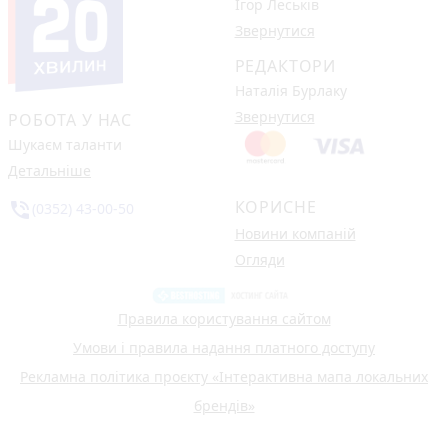
Ігор Леськів
Звернутися
РЕДАКТОРИ
Наталія Бурлаку
Звернутися
РОБОТА У НАС
Шукаєм таланти
Детальніше
КОРИСНЕ
phone_in_talk
(0352) 43-00-50
Новини компаній
Огляди
Правила користування сайтом
Умови і правила надання платного доступу
Рекламна політика проєкту «Інтерактивна мапа локальних
брендів»