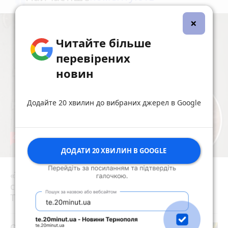
×
Читайте більше
перевірених
новин
Додайте 20 хвилин до вибраних джерел в Google
48
ДОДАТИ 20 ХВИЛИН В GOOGLE
«Три години просиділи в коридорі»: мама
8 серпня 2026 р.
скаржиться на послуги в травмпункті
Тернополя
Обірвалось життя Героя з Тернополя