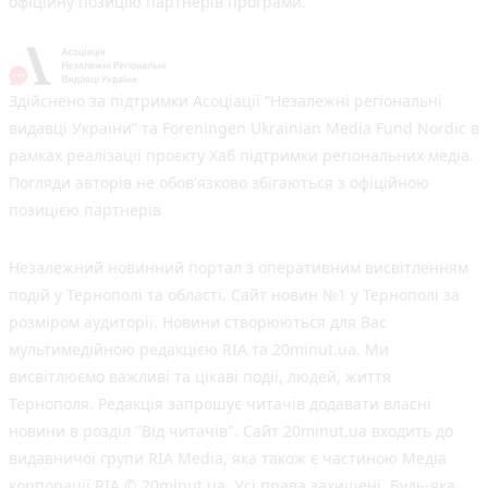
офіційну позицію партнерів програми.
Здійснено за підтримки Асоціації “Незалежні регіональні
видавці України” та Foreningen Ukrainian Media Fund Nordic в
рамках реалізації проєкту Хаб підтримки регіональних медіа.
Погляди авторів не обов'язково збігаються з офіційною
позицією партнерів
Незалежний новинний портал з оперативним висвітленням
подій у Тернополі та області. Сайт новин №1 у Тернополі за
розміром аудиторії. Новини створюються для Вас
мультимедійною редакцією RIA та 20minut.ua. Ми
висвітлюємо важливі та цікаві події, людей, життя
Тернополя. Редакція запрошує читачів додавати власні
новини в розділ "Від читачів". Сайт 20minut.ua входить до
видавничої групи RIA Media, яка також є частиною Медіа
корпорації RIA © 20minut.ua. Усі права захищені. Будь-яка