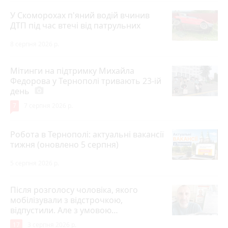
У Скоморохах п'яний водій вчинив
ДТП під час втечі від патрульних
8 серпня 2026 р.
Мітинги на підтримку Михайла
Федорова у Тернополі тривають 23-ій
день
photo_camera
7
7 серпня 2026 р.
Робота в Тернополі: актуальні вакансії
тижня (оновлено 5 серпня)
5 серпня 2026 р.
Після розголосу чоловіка, якого
мобілізували з відстрочкою,
відпустили. Але з умовою…
17
3 серпня 2026 р.