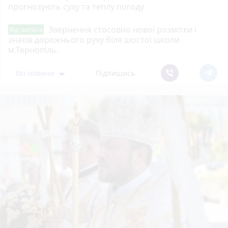
прогнозують суху та теплу погоду
Звернення стосовно нової розмітки і
Від читача
знаків дорожнього руху біля шостої школи
м.Тернопіль.
Всі новини
Підпишись