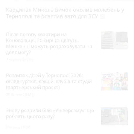
Кардинал Микола Бичок очолив молебень у
Тернополі та освятив авто для ЗСУ
photo_camera
Після потопу квартири на
Коновальця, 20 сирі та цвітуть.
Мешканці можуть розраховувати на
допомогу?
7 серпня 2026 р.
Розвиток дітей у Тернополі 2026:
огляд гуртків, секцій, клубів та студій
(партнерський проєкт)
28 липня 2026 р.
Знову розрили біля «Універсаму»: що
роблять цього разу?
Вчора о 14:04