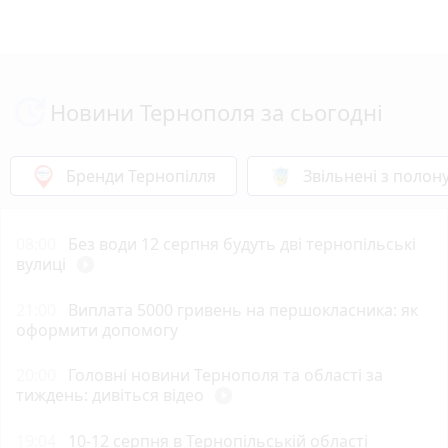
Новини Тернополя за сьогодні
Бренди Тернопілля
Звільнені з полон
08:00
Без води 12 серпня будуть дві тернопільські
вулиці
play_circle_filled
21:00
Виплата 5000 гривень на першокласника: як
оформити допомогу
20:00
Головні новини Тернополя та області за
тиждень: дивіться відео
play_circle_filled
19:04
10-12 серпня в Тернопільській області