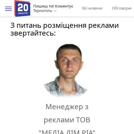
Пишеш ти! Коментує
Всі новини
Обговорен
Тернопіль
З питань розміщення реклами
звертайтесь:
Менеджер з
реклами ТОВ
"МЕДІА ДІМ РІА"