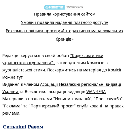
Правила користування сайтом
Умови і правила надання платного доступу
Рекламна політика проєкту «Інтерактивна мапа локальних
брендів»
Редакція керується в своїй роботі
"Кодексом етики
українського журналіста"
, затвердженим Комісією з
журналістської етики. Поскаржитись на матеріал до Комісії
можна
тут
Видання є членом
Асоціації Незалежні регіональні видавці
України
та Всесвітньої асоціації видавців
WAN-IFRA
Матеріали з позначками "Новини компаній", "Прес-служба",
"Реклама" та "Партнерський проєкт" опубліковані на правах
реклами.