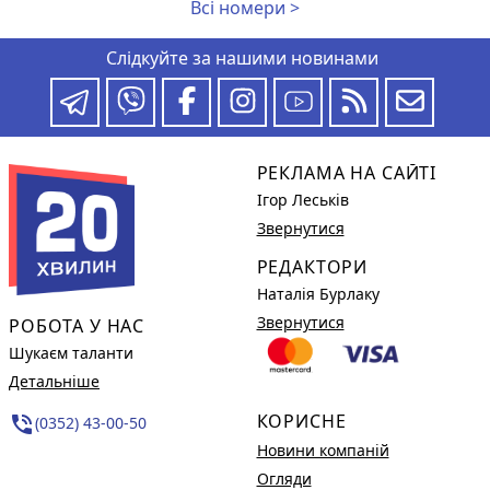
Всі номери >
Слідкуйте за нашими новинами
РЕКЛАМА НА САЙТІ
Ігор Леськів
Звернутися
РЕДАКТОРИ
Наталія Бурлаку
Звернутися
РОБОТА У НАС
Шукаєм таланти
Детальніше
КОРИСНЕ
phone_in_talk
(0352) 43-00-50
Новини компаній
Огляди