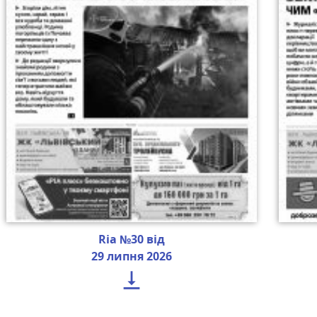
Ria №30 від
29 липня 2026
