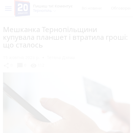
Пишеш ти! Коментує
Всі новини
Обговорен
Тернопіль
Мешканка Тернопільщини
купувала планшет і втратила гроші:
що сталось
15 жовтня 2023 р.
Тетяна Дзяма
chat_bubble
share
visibility
0
0
112