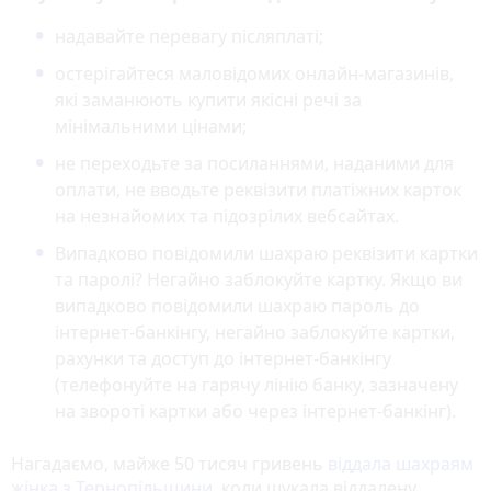
надавайте перевагу післяплаті;
остерігайтеся маловідомих онлайн-магазинів,
які заманюють купити якісні речі за
мінімальними цінами;
не переходьте за посиланнями, наданими для
оплати, не вводьте реквізити платіжних карток
на незнайомих та підозрілих вебсайтах.
Випадково повідомили шахраю реквізити картки
та паролі? Негайно заблокуйте картку. Якщо ви
випадково повідомили шахраю пароль до
інтернет-банкінгу, негайно заблокуйте картки,
рахунки та доступ до інтернет-банкінгу
(телефонуйте на гарячу лінію банку, зазначену
на звороті картки або через інтернет-банкінг).
Нагадаємо, майже 50 тисяч гривень
віддала шахраям
жінка з Тернопільщини,
коли шукала віддалену