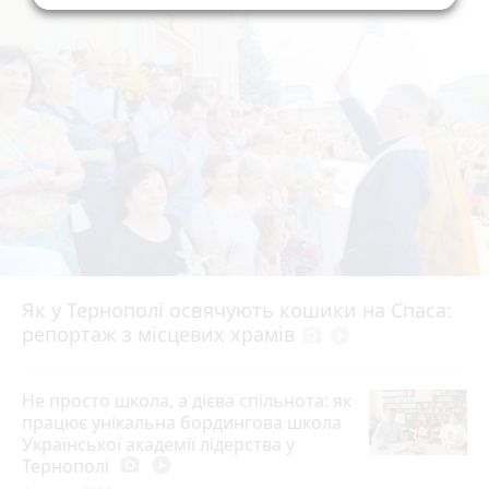
Як у Тернополі освячують кошики на Спаса:
репортаж з місцевих храмів
photo_camera
play_circle_filled
Не просто школа, а дієва спільнота: як
працює унікальна бордингова школа
Української академії лідерства у
Тернополі
photo_camera
play_circle_filled