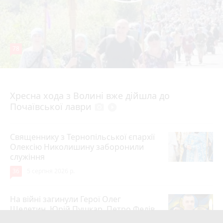
78
4 серпня 2026 р.
Хресна хода з Волині вже дійшла до
Почаївської лаври
photo_camera
play_circle_filled
Священнику з Тернопільської єпархії
Олексію Николишину заборонили
служіння
36
5 серпня 2026 р.
На війні загинули Герої Олег
Шелетин, Юрій Пушкар, Петро Федів
та Володимир Паламарчук