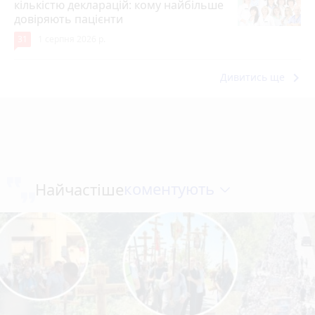
кількістю декларацій: кому найбільше
довіряють пацієнти
31
1 серпня 2026 р.
keyboard_arrow_right
Дивитись ще
коментують
Найчастіше