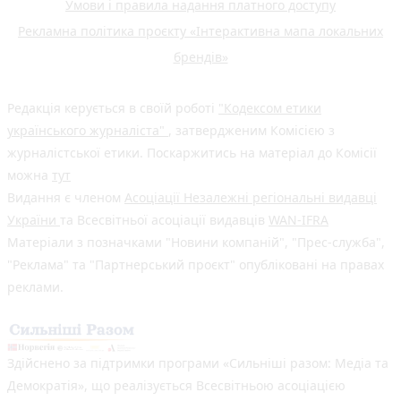
Умови і правила надання платного доступу
Рекламна політика проєкту «Інтерактивна мапа локальних
брендів»
Редакція керується в своїй роботі
"Кодексом етики
українського журналіста"
, затвердженим Комісією з
журналістської етики. Поскаржитись на матеріал до Комісії
можна
тут
Видання є членом
Асоціації Незалежні регіональні видавці
України
та Всесвітньої асоціації видавців
WAN-IFRA
Матеріали з позначками "Новини компаній", "Прес-служба",
"Реклама" та "Партнерський проєкт" опубліковані на правах
реклами.
Здійснено за підтримки програми «Сильніші разом: Медіа та
Демократія», що реалізується Всесвітньою асоціацією