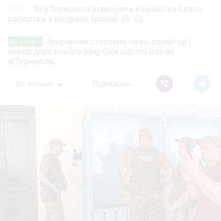
09:30
Як у Тернополі освячують кошики на Спаса:
репортаж з місцевих храмів
play_circle_filled
photo_camera
Звернення стосовно нової розмітки і
Від читача
знаків дорожнього руху біля шостої школи
м.Тернопіль.
Всі новини
Підпишись