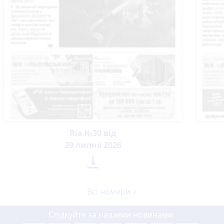
Ria №30 від
29 липня 2026

Всі номери >
Слідкуйте за нашими новинами