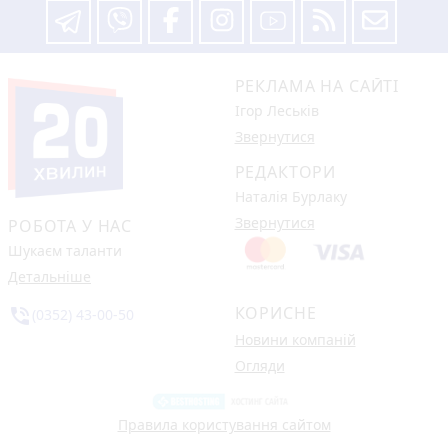
РЕКЛАМА НА САЙТІ
Ігор Леськів
Звернутися
РЕДАКТОРИ
Наталія Бурлаку
Звернутися
РОБОТА У НАС
Шукаєм таланти
Детальніше
КОРИСНЕ
phone_in_talk
(0352) 43-00-50
Новини компаній
Огляди
Правила користування сайтом