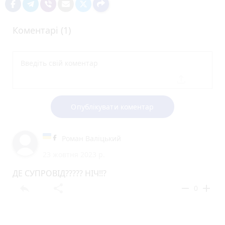
Коментарі (1)
Опублікувати коментар
Роман Валіцький
23 жовтня 2023 р.
ДЕ СУПРОВІД????? НІЧ!!?
reply
share
remove
add
0