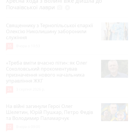
Хресна хода з Волині вже дійшла до
Почаївської лаври
photo_camera
play_circle_filled
Священнику з Тернопільської єпархії
Олексію Николишину заборонили
служіння
35
Вчора о 10:53
«Треба вміти вчасно піти»: як Олег
Соколовський прокоментував
призначення нового начальника
управління ЖКГ
24
3 серпня 2026 р.
На війні загинули Герої Олег
Шелетин, Юрій Пушкар, Петро Федів
та Володимир Паламарчук
22
Вчора о 09:00