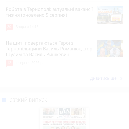
Робота в Тернополі: актуальні вакансії
тижня (оновлено 5 серпня)
20
Вчора о 14:13
На щиті повертаються Герої з
Тернопільщини Василь Романюк, Ігор
Шулим та Василь Ришкевич
12
4 серпня 2026 р.
keyboard_arrow_right
Дивитись ще
СВІЖИЙ ВИПУСК