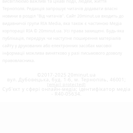
висвітлюємо важливі та цікаві події, людей, життя
Тернополя. Редакція запрошує читачів додавати власні
новини в розділ "Від читачів". Сайт 20minut.ua входить до
видавничої групи RIA Media, яка також є частиною Медіа
корпорації RIA © 20minut.ua. Усі права захищені. Будь-яка
публiкацiя, передрук чи наступне поширення матеріалів
сайту у друкованих або електронних засобах масової
інформації можлива винятково у разі письмового дозволу
правовласника.
©2017-2025 20minut.ua
вул. Дубовецька, буд. 1-б, м. Тернопіль, 46001;
[email protected]
Cуб'єкт у сфері онлайн-медіа; ідентифікатор медіа
- R40-05634.