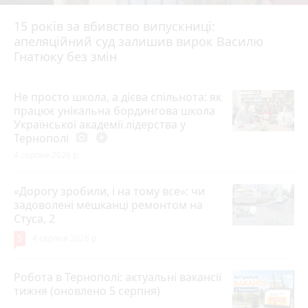
15 років за вбивство випускниці:
апеляційний суд залишив вирок Василю
Гнатюку без змін
Не просто школа, а дієва спільнота: як
працює унікальна бордингова школа
Української академії лідерства у
Тернополі
photo_camera
play_circle_filled
4 серпня 2026 р.
«Дорогу зробили, і на тому все»: чи
задоволені мешканці ремонтом на
Стуса, 2
5
4 серпня 2026 р.
Робота в Тернополі: актуальні вакансії
тижня (оновлено 5 серпня)