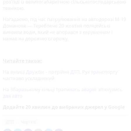
роз'їзді із великогабаритною сільськогосподарською
технікою.
Нагадаємо, під час патрулювання на автодорозі М-19
Доманове — Тереблече 20 жовтня поліцейські
виявили водія, який
не впорався з керуванням
і
наїхав на дорожню огорожу.
Читайте також:
На вулиці Дружби – потрійна ДТП. Рух транспорту
частково ускладнений
На Збаразькому кільці трапилась аварія: зіткнулись
два авто
Додайте 20 хвилин до вибраних джерел у
Google
ДТП
Чортків