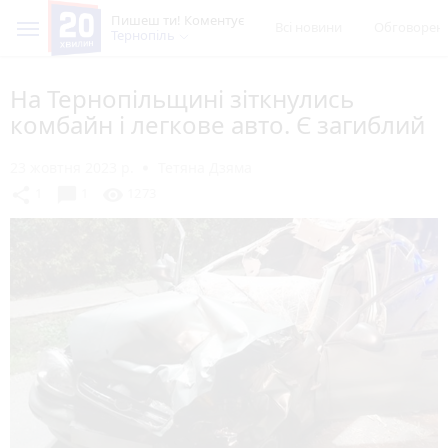
Пишеш ти! Коментує
Всі новини
Обговорен
Тернопіль
На Тернопільщині зіткнулись
комбайн і легкове авто. Є загиблий
23 жовтня 2023 р.
Тетяна Дзяма
chat_bubble
share
visibility
1
1
1273