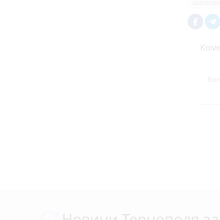
шахрай
Коме
Новини Тернополя за