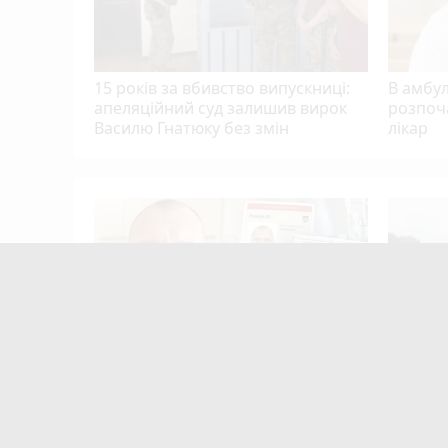
15 років за вбивство випускниці:
В амбу
апеляційний суд залишив вирок
розпоч
Василю Гнатюку без змін
лікар
Тернополя
кому
цієнти
mode_comment
10
Після розголосу чоловіка, якого
Після п
мобілізували з відстрочкою,
Терноп
відпустили. Але з умовою…
прогноз