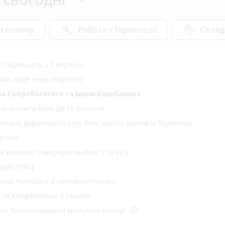
 з полону
Робота у Тернополі!
Огляд
ії підвищать з 1 вересня
али, буде нове покриття
а Скоробогатого та Івана Карабаника
но змінити банк до 15 вересня
 знаків дорожнього руху біля шостої школи м.Тернопіль.
 фільм
а вимагає повернути майже 5 га лісу
рхії УГКЦ
іжці телефона в неповнолітнього
у та кібербезпеки 8 серпня
photo_camera
гах Тернопільщини минулого місяця
ині у червні зріс на 9,7%: де платять найбільше та найменше