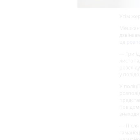
Усім же
Мешканц
дзвінка
це
розп
— Три і
листопа
розсліду
у повід
У поліці
розпові
предста
повідоми
знаходят
— Після
гаманец
незнайо