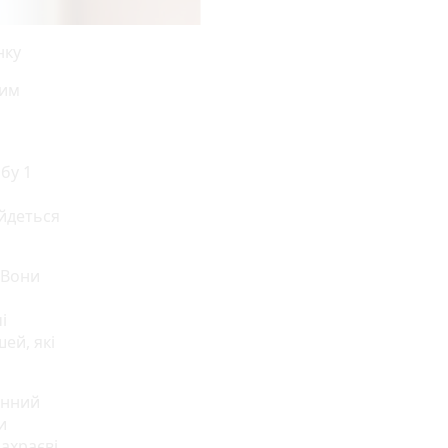
нку
ним
бу 1
 йдеться
 Вони
і
ей, які
онний
и
ахраєві