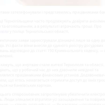
ртвам зателефонували і представились працівниками ба
і Тернопільщини часто продовжують довіряти анонім
м та оголошенням, а в результаті втрачають гроші. Про
овіли
у поліції Тернопільської області.
дентичних заяви зареєстрували дізнавачі лише за одну до
да. Усі факти вони внесли до єдиного реєстру досудових
вань відповідно до статті 190 Кримінального кодексу, —
омленні.
ї кажуть, що жертвам стали жителі Тернополя та області.
дають, що у робочий час до них дзвонили невідомі та
влялися працівниками фінансових установ. Додзвонювач
ли, що хтось намагається отримати доступ до їхніх грош
ься на банківських картках.
 цього співрозмовник запропонував убезпечити електр
ь. Люди злякалися втратити усі заощадження та повірил
мцю, — кажуть поліцейські. — Як наслідок —розповіли ш