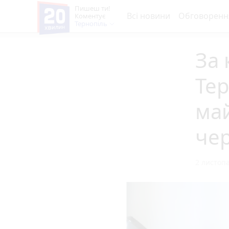
Пишеш ти!
Всі новини
Обговоренн
Коментує
Тернопіль
За 
Те
май
чер
2 листопа