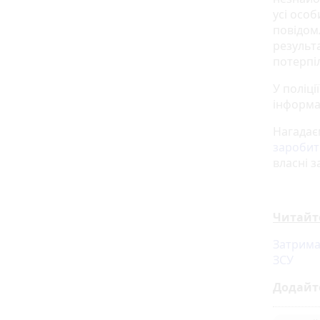
усі особ
повідомл
результ
потерпіл
У поліц
інформац
Нагадає
заробит
власні 
Читайт
Затримал
ЗСУ
Додайт