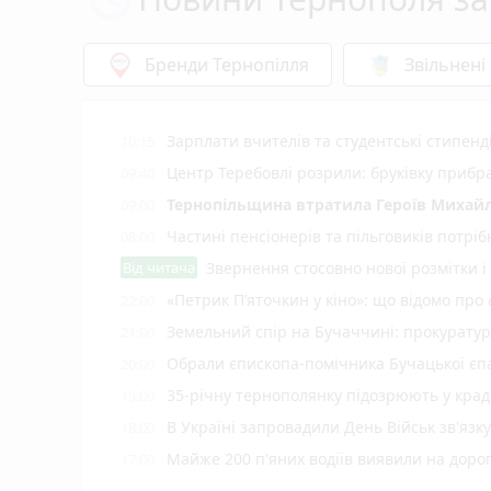
Бренди Тернопілля
Звільнені
Зарплати вчителів та студентські стипенд
10:15
Центр Теребовлі розрили: бруківку прибр
09:40
Тернопільщина втратила Героїв Михайл
09:00
Частині пенсіонерів та пільговиків потріб
08:00
Від читача
Звернення стосовно нової розмітки і
«Петрик П’яточкин у кіно»: що відомо про
22:00
Земельний спір на Бучаччині: прокуратур
21:00
Обрали єпископа-помічника Бучацької єпа
20:00
35-річну тернополянку підозрюють у крад
19:00
В Україні запровадили День Військ зв'язк
18:00
Майже 200 п'яних водіїв виявили на доро
17:00
Рівень середньої зарплати на Тернопільщ
16:15