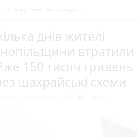
...
я
Розслідування
Фотоконкурс
кілька днів жителі
рнопільщини втратили
же 150 тисяч гривень
ез шахрайські схеми
да 2023 р.
Тетяна Дзяма
chat_bubble
share
visibility
0
0
161