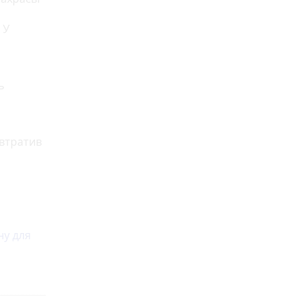
 У
ь
 втратив
ну для