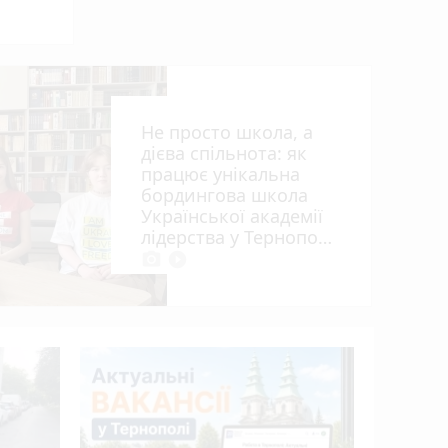
алі
Не просто школа, а
дієва спільнота: як
працює унікальна
бордингова школа
Української академії
лідерства у Тернополі
photo_camera
play_circle_filled
15 років 
апеляцій
Василю Г