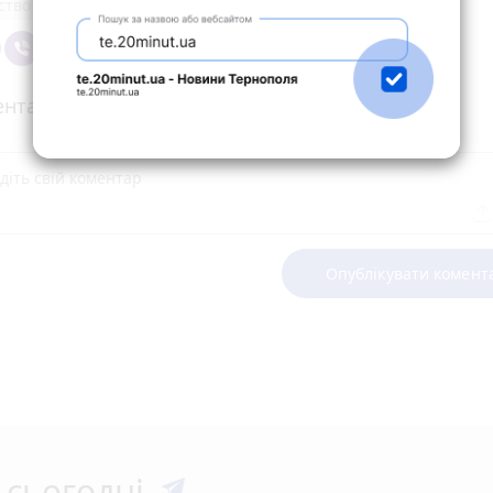
ство
нтарі
Опублікувати комент
 сьогодні