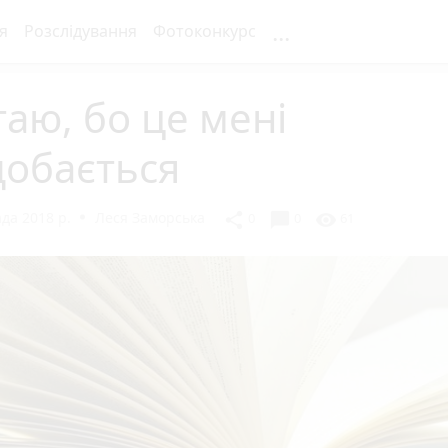
...
я
Розслідування
Фотоконкурс
аю, бо це мені
добається
да 2018 р.
Леся Заморська
chat_bubble
share
visibility
0
0
61