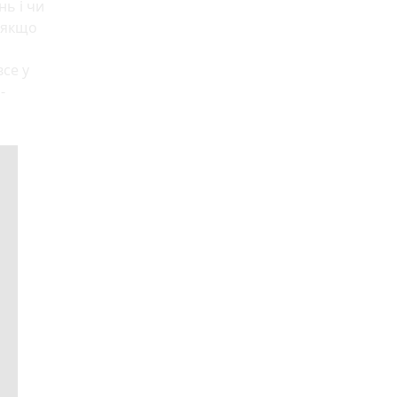
нь і чи
, якщо
се у
-