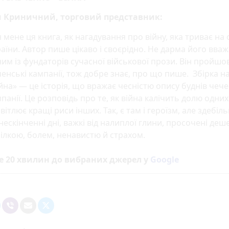
 Криничний, торговий представник:
 мене ця книга, як нагадування про війну, яка триває на 
аїни. Автор пише цікаво і своєрідно. Не дарма його вва
им із фундаторів сучасної військової прози. Він пройшов
енські кампанії, тож добре знає, про що пише. Збірка н
йна» — це історія, що вражає чесністю опису буднів чече
панії. Це розповідь про те, як війна калічить долю одних
вітлює кращі риси інших. Так, є там і героїзм, але здебі
нескінченні дні, важкі від налиплої глини, просочені де
ілкою, болем, ненавистю й страхом.
е 20 хвилин до вибраних джерел у
Google