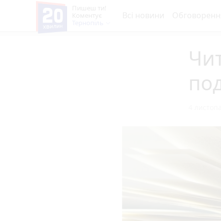
Пишеш ти!
Всі новини
Обговоренн
Коментує
Тернопіль
Чит
по
4 листопа