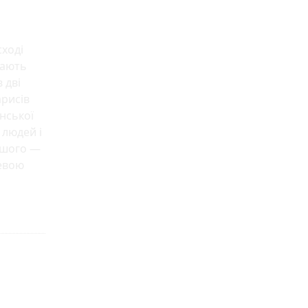
сході
жають
 дві
арисів
нської
 людей і
льшого —
шевою