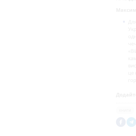
Максим
Для
Укр
одн
чеч
«Ві
кам
вис
це 
гор
Додайт
книги