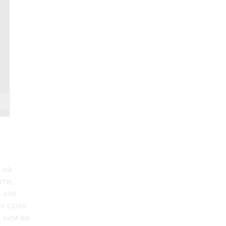
 на
ати,
, але
й» саме
, ким ви