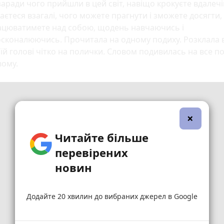
 заради чого прийшли в цей світ, навіщо крокуєте вдалечі
аєтеся взагалі, чого можете прагнути і зможете досягти
ацюватимете над собою, щодень навчаючись і
сконалюючись. Прочитала на одному подиху. Розклала в
їй голові чітко на полички. Словом подивилась на все по
вому.
×
Читайте більше
перевірених
новин
Додайте 20 хвилин до вибраних джерел в Google