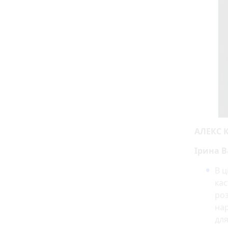
АЛЕКС К
Ірина В
В ц
кас
роз
нар
для