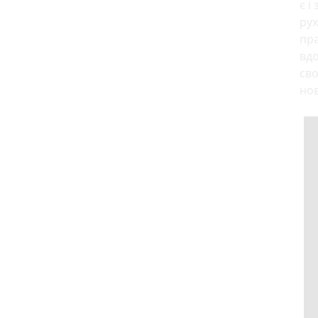
є і
рух
пр
вдо
сво
но