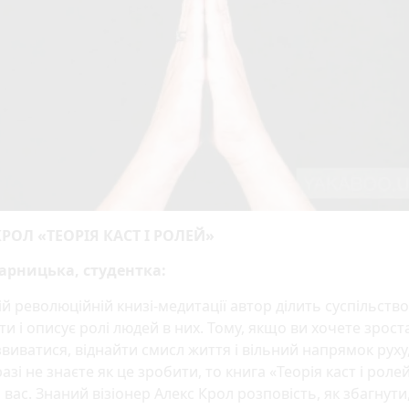
РОЛ «ТЕОРІЯ КАСТ І РОЛЕЙ»
арницька, студентка:
ій революційній книзі-медитації автор ділить суспільство
ти і описує ролі людей в них. Тому, якщо ви хочете зрост
виватися, віднайти смисл життя і вільний напрямок руху
азі не знаєте як це зробити, то книга «Теорія каст і роле
 вас. Знаний візіонер Алекс Крол розповість, як збагнути