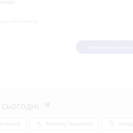
нтарі
Опублікувати комент
 сьогодні
 з полону
Робота у Тернополі!
Огляд