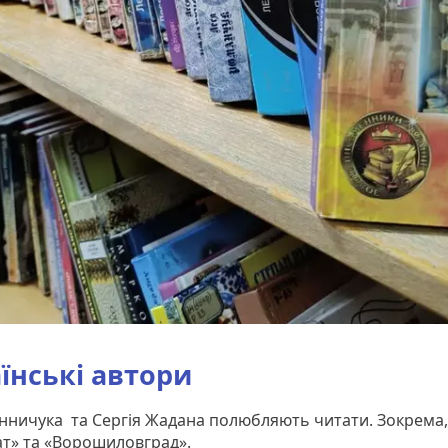
їнські автори
нничука та Сергія Жадана полюбляють читати. Зокрема
ат» та «Ворошиловград».