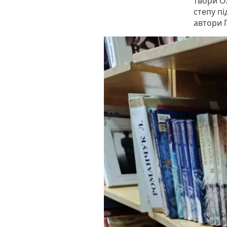
твори О
степу пі
автори Г