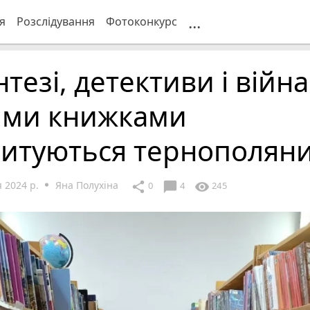
...
я
Розслідування
Фотоконкурс
тезі, детективи і війна
ими книжками
читуються тернополян
 2024 р.
Яна Полухіна
chat_bubble
share
visibility
0
4
245