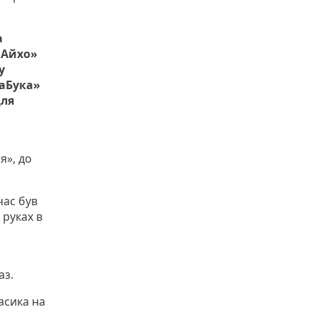
а
«Айхо»
у
раБука»
для
я», до
час був
 руках в
аз.
асика на