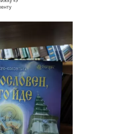
нижку «У
менту