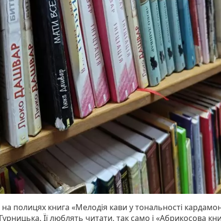
я на полицях книга «Мелодія кави у тональності кардамо
Гурницька. Її люблять читати, так само і «Абрикосова кн