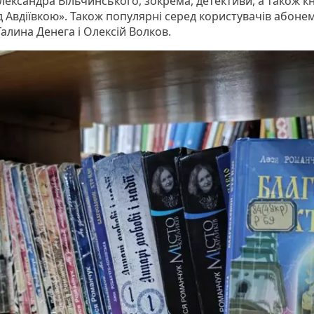
лександра Вільчинського, зокрема, детективи, а також к
д Авдіївкою». Також популярні серед користувачів абоне
алина Денега і Олексій Волков.