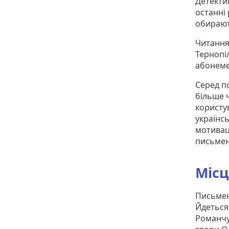
Детекти
останні 
обирают
Читання
Тернопіл
абонемен
Серед по
більше ч
користу
українсь
мотивац
письмен
Місц
Письмен
Йдеться 
Романчу