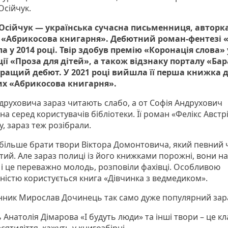
Осійчук.
Осійчук — українська сучасна письменниця, авторк
 «Абрикосова книгарня». Дебютний роман-фентезі 
а у 2014 році. Твір здобув премію «Коронація слова» 
ії «Проза для дітей», а також відзнаку порталу «Ба
ращий дебют. У 2021 році вийшла її перша книжка 
их «Абрикосова книгарня».
друховича зараз читають слабо, а от Софія Андрухович
а серед користувачів бібліотеки. Її роман «Фелікс Австрі
, зараз теж розібрали.
більше брати твори Віктора Домонтовича, який певний 
ий. Але зараз полиці із його книжками порожні, вони на
, і це переважно молодь, розповіли фахівці. Особливою
ністю користується книга «Дівчинка з ведмедиком».
ник Мирослав Дочинець так само дуже популярний зар
Анатолія Дімарова «І будуть люди» та інші твори – це кл