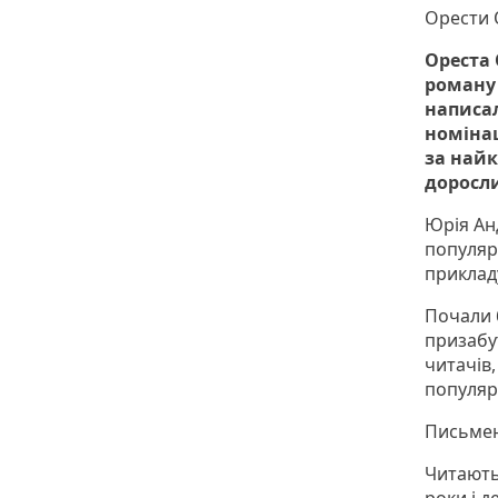
Орести 
Ореста 
роману
написал
номінац
за найк
доросл
Юрія Ан
популярн
прикладу
Почали 
призабут
читачів
популяр
Письмен
Читають 