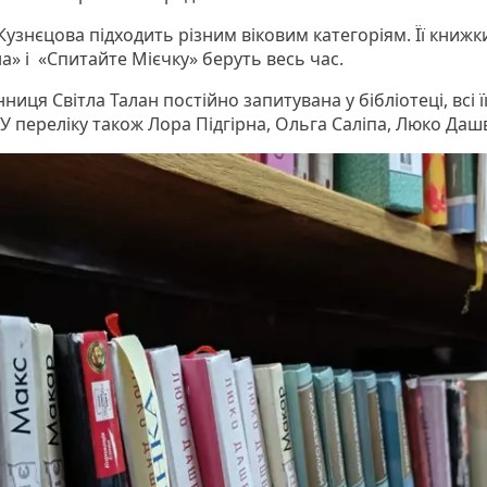
Кузнєцова підходить різним віковим категоріям. Її книжк
а» і «Спитайте Мієчку» беруть весь час.
иця Світла Талан постійно запитувана у бібліотеці, всі ї
У переліку також Лора Підгірна, Ольга Саліпа, Люко Даш