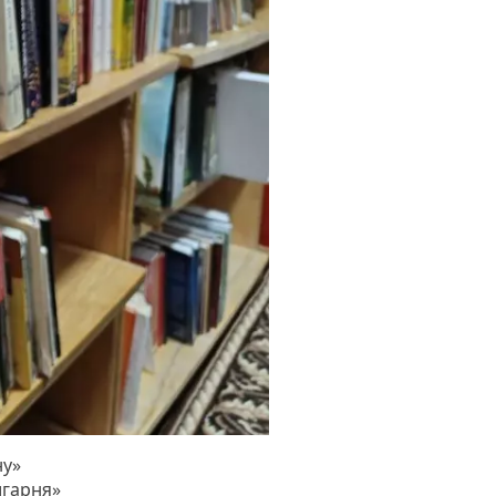
ну»
игарня»