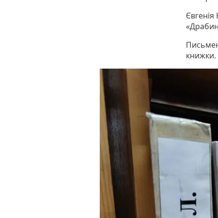
Євгенія 
«Драбин
Письменн
книжки. 