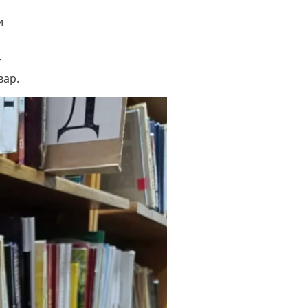
и
ї
вар.