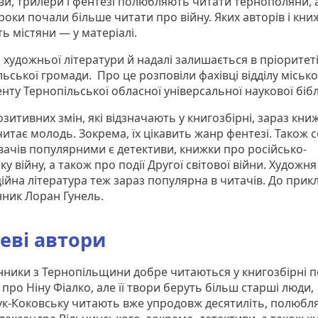
ви, трилери і фентезі полюбляють читати тернополяни, 
роки почали більше читати про війну. Яких авторів і кни
ь містяни — у матеріалі.
 художньої літератури й надалі залишається в пріоритеті
ьської громади. Про це розповіли фахівці відділу міськ
ту Тернопільської обласної універсальної наукової бібл
зитивних змін, які відзначають у книгозбірні, зараз кни
итає молодь. Зокрема, їх цікавить жанр фентезі. Також 
вачів популярними є детективи, книжки про російсько-
ку війну, а також про події Другої світової війни. Художня
ійна література теж зараз популярна в читачів. До прикл
ник Лоран Гунель.
еві автори
ники з Тернопільщини добре читаються у книгозбірні п
про Ніну Фіалко, але її твори беруть більш старші люди
к-Коковську читають вже упродовж десятиліть, полюбля