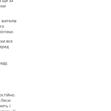
а ще за
жки
 жителів
ого
іотеки.
жки все
серед
аду,
остійно.
, Лесю
ють і