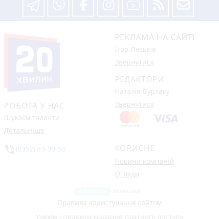
РЕКЛАМА НА САЙТІ
Ігор Леськів
Звернутися
РЕДАКТОРИ
Наталія Бурлаку
Звернутися
РОБОТА У НАС
Шукаєм таланти
Детальніше
КОРИСНЕ
phone_in_talk
(0352) 43-00-50
Новини компаній
Огляди
Правила користування сайтом
Умови і правила надання платного доступу