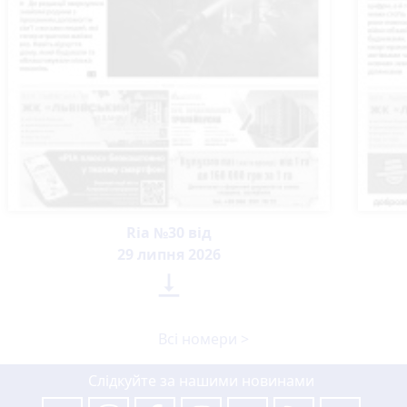
Ria №30 від
29 липня 2026

Всі номери >
Слідкуйте за нашими новинами