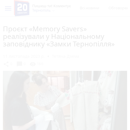
Пишеш ти! Коментує
Всі новини
Обговорен
Тернопіль
Проєкт «Memory Savers»
реалізували у Національному
заповіднику «Замки Тернопілля»
11 листопада 2023 р.
Тетяна Дзяма
chat_bubble
share
visibility
0
0
166