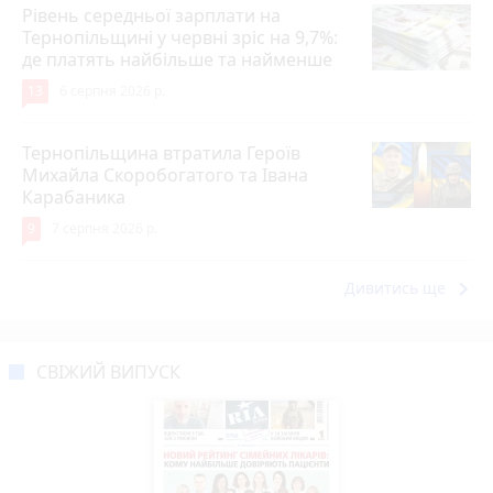
Рівень середньої зарплати на
Тернопільщині у червні зріс на 9,7%:
де платять найбільше та найменше
13
6 серпня 2026 р.
Тернопільщина втратила Героїв
Михайла Скоробогатого та Івана
Карабаника
9
7 серпня 2026 р.
keyboard_arrow_right
Дивитись ще
СВІЖИЙ ВИПУСК