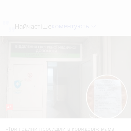
коментують
Найчастіше
45
«Три години просиділи в коридорі»: мама
Вчора о 13:05