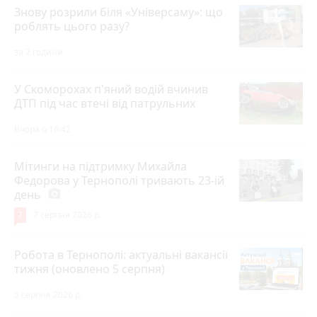
Знову розрили біля «Універсаму»: що
роблять цього разу?
за 2 години
У Скоморохах п'яний водій вчинив
ДТП під час втечі від патрульних
Вчора о 16:42
Мітинги на підтримку Михайла
Федорова у Тернополі тривають 23-ій
день
photo_camera
7
7 серпня 2026 р.
Робота в Тернополі: актуальні вакансії
тижня (оновлено 5 серпня)
5 серпня 2026 р.