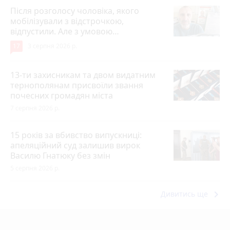
Після розголосу чоловіка, якого
мобілізували з відстрочкою,
відпустили. Але з умовою…
17
3 серпня 2026 р.
13-ти захисникам та двом видатним
тернополянам присвоїли звання
почесних громадян міста
7 серпня 2026 р.
15 років за вбивство випускниці:
апеляційний суд залишив вирок
Василю Гнатюку без змін
5 серпня 2026 р.
keyboard_arrow_right
Дивитись ще