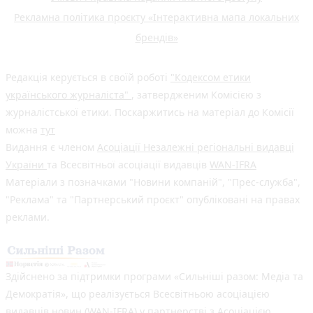
Рекламна політика проєкту «Інтерактивна мапа локальних
брендів»
Редакція керується в своїй роботі
"Кодексом етики
українського журналіста"
, затвердженим Комісією з
журналістської етики. Поскаржитись на матеріал до Комісії
можна
тут
Видання є членом
Асоціації Незалежні регіональні видавці
України
та Всесвітньої асоціації видавців
WAN-IFRA
Матеріали з позначками "Новини компаній", "Прес-служба",
"Реклама" та "Партнерський проєкт" опубліковані на правах
реклами.
Здійснено за підтримки програми «Сильніші разом: Медіа та
Демократія», що реалізується Всесвітньою асоціацією
видавців новин (WAN-IFRA) у партнерстві з Асоціацією