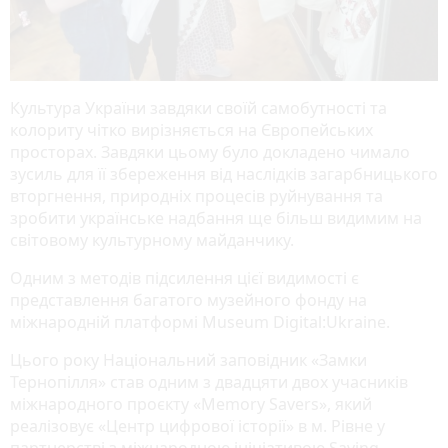
Культура України завдяки своїй самобутності та
колориту чітко вирізняється на Європейських
просторах. Завдяки цьому було докладено чимало
зусиль для її збереження від наслідків загарбницького
вторгнення, природніх процесів руйнування та
зробити українське надбання ще більш видимим на
світовому культурному майданчику.
Одним з методів підсилення цієї видимості є
представлення багатого музейного фонду на
міжнародній платформі Museum Digital:Ukraine.
Цього року Національний заповідник «Замки
Тернопілля» став одним з двадцяти двох учасників
міжнародного проєкту «Memory Savers», який
реалізовує «Центр цифрової історії» в м. Рівне у
партнерстві з міжнародною ініціативою Saving