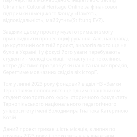
Ukrainian Cultural Heritage Online за фінансової
підтримки німецького Фонду «Пам'ять,
відповідальність, майбутнє»(Stiftung EVZ).
Завдяки цьому проєкту музеї отримали змогу
пришвидшити процес оцифрування. Але, насправді,
це крутезний освітній проект, аналогів якого ще не
було в Україні, і у фокусі його уваги перебувають
студенти - молоді фахівці, те наступне покоління,
котре дбатиме про здобутки наші та наших предків,
берегтиме мовчазних свідків віх історії.
Тож у липні 2023 року фондовий відділ НЗ «Замки
Тернопілля» поповнився ще одним працівником –
студенткою третього курсу історичного факультету
Тернопільського національного педагогічного
університету імені Володимира Гнатюка Катериною
Козій.
Даний проект триває шість місяців, з липня по
грудень 2023 року, і проходить він у два етапи.