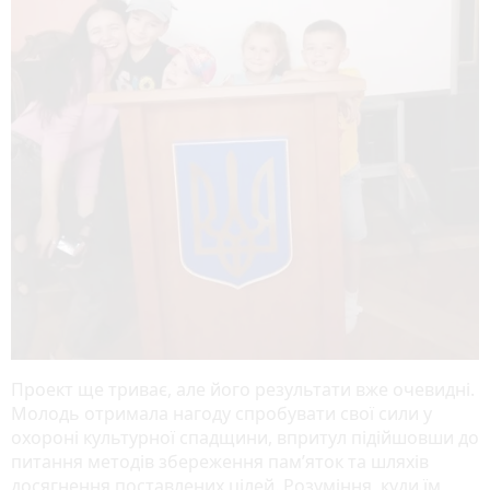
Проект ще триває, але його результати вже очевидні.
Молодь отримала нагоду спробувати свої сили у
охороні культурної спадщини, впритул підійшовши до
питання методів збереження пам’яток та шляхів
досягнення поставлених цілей. Розуміння, куди їм