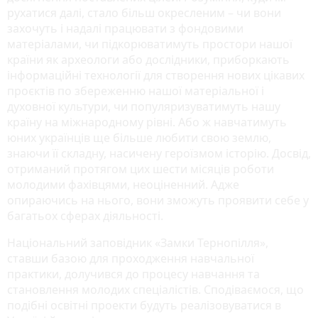
рухатися далі, стало більш окресленим – чи вони
захочуть і надалі працювати з фондовими
матеріалами, чи підкорюватимуть простори нашої
країни як археологи або дослідники, приборкають
інформаційні технології для створення нових цікавих
проєктів по збереженню нашої матеріальної і
духовної культури, чи популяризуватимуть нашу
країну на міжнародному рівні. Або ж навчатимуть
юних українців ще більше любити свою землю,
знаючи її складну, насичену героїзмом історію. Досвід,
отриманий протягом цих шести місяців роботи
молодими фахівцями, неоціненний. Адже
опираючись на нього, вони зможуть проявити себе у
багатьох сферах діяльності.
Національний заповідник «Замки Тернопілля»,
ставши базою для проходження навчальної
практики, долучився до процесу навчання та
становлення молодих спеціалістів. Сподіваємося, що
подібні освітні проекти будуть реалізовуватися в