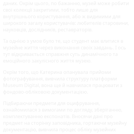
даних. Окрім цього, по бажанню, музей може робити
свої колекції закритими, тобто лише для
внутрішнього користування, або ж видимими для
широкого загалу користувачів: любителів старовини,
науковців, дослідників, реставраторів.
Та однією з умов було те, що студент має влитися в
музейне життя через виконання своїх завдань. І ось
тут відкривається справжня суть динамічного та
емоційного закулісного життя музею.
Окрім того, що Катерина опанувала прийоми
фотографування, вивчила структуру платформи
Museum Digital, вона ще й навчилася працювати з
фондово-обліковою документацією.
Підбираючи предмети для оцифрування,
ознайомилася з вимогами по догляду, зберіганню,
комплектуванню експонатів. Вносячи дані про
предмет на сторінку заповідника, гортаючи музейну
документацію, вивчила процес обліку музейних