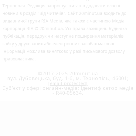
Тернополя. Редакція запрошує читачів додавати власні
новини в розділ "Від читачів". Сайт 20minut.ua входить до
видавничої групи RIA Media, яка також є частиною Медіа
корпорації RIA © 20minut.ua. Усі права захищені. Будь-яка
публiкацiя, передрук чи наступне поширення матеріалів
сайту у друкованих або електронних засобах масової
інформації можлива винятково у разі письмового дозволу
правовласника.
©2017-2025 20minut.ua
вул. Дубовецька, буд. 1-б, м. Тернопіль, 46001;
[email protected]
Cуб'єкт у сфері онлайн-медіа; ідентифікатор медіа
- R40-05634.