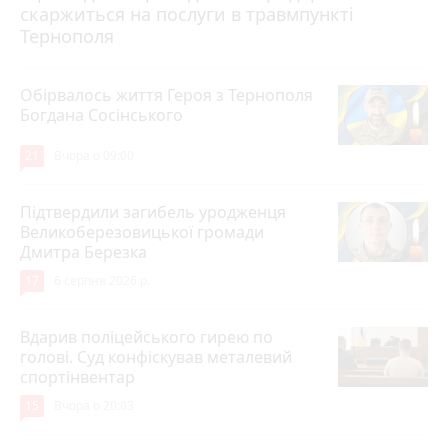
скаржиться на послуги в травмпункті
Тернополя
Обірвалось життя Героя з Тернополя
Богдана Сосінського
21
Вчора о 09:00
Підтвердили загибель уродженця
Великоберезовицької громади
Дмитра Березка
17
6 серпня 2026 р.
Вдарив поліцейського гирею по
голові. Суд конфіскував металевий
спортінвентар
15
Вчора о 20:03