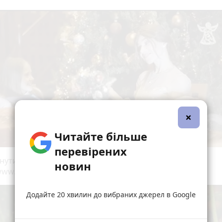
×
Читайте більше
перевірених
нути відео можна за посиланням -
новин
/www.youtube.com/watch?v=UPZ7LehP1gQ
Додайте 20 хвилин до вибраних джерел в Google