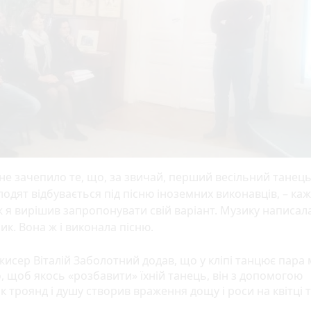
е зачепило те, що, за звичай, перший весільний танец
одят відбувається під пісню іноземних виконавців, – каже
 я вирішив запропонувати свій варіант. Музику написал
ик. Вона ж і виконала пісню.
жисер Віталій Заболотний додав, що у кліпі танцює пара 
, щоб якось «розбавити» їхній танець, він з допомогою
 троянд і душу створив враження дощу і роси на квітці 