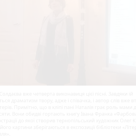
Солдаєва вже четверта виконавиця цієї пісні. Завдяки їй
ься драматизм твору, адже і співачка, і автор слів вже 
терів. Примітно, що в кліпі пані Наталія грає роль мами 
есяти. Вони обидві гортають книгу Івана Франка «Фарбо
юстрації до якої створив тернопільський художник Олег К
 його картини зберігаються в експозиції бібліотеки «Літ
лля».