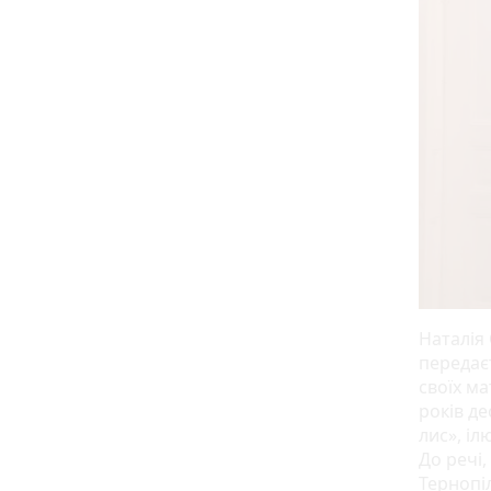
Наталія 
передаєт
своїх ма
років д
лис», іл
До речі,
Тернопі