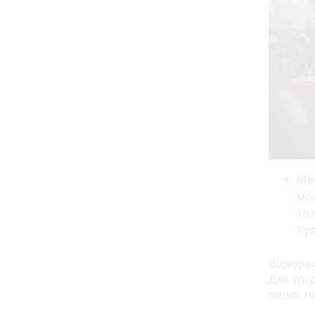
Мен
мол
Тож
Кул
Відеоре
Для того
пелюсток