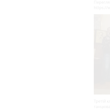
Перегля
https:/
Третій к
танцюва