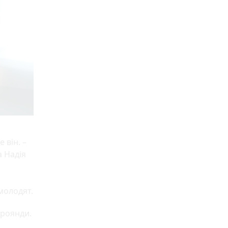
ь
 він. –
а Надія
молодят.
троянди.