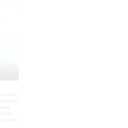
втратили
дівчинки
ваний
іналь.
ературне