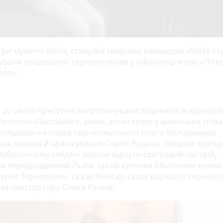
ри музичні кліпи, створені творчою командою «ВіВат-студ
ували нещодавно тернополянам у бібліотеці-музеї «Літе
лля».
до уваги присутніх запропонували подивитися відеороб
и пісню «Заспівайте, мамо, колискову» у виконанні спів
 Солдаєвої на слова тернопільського поета Володимири
іна, музика й аранжування Сергія Родька. Завдяки відео
Заболотному глядачі змогли відчути святковий настрій,
и передріздвяний Львів, цікаві куточки бібліотеки-музею
турне Тернопілля» та картини до казок відомого тернопі
ка-ілюстратора Олега Кіналя.