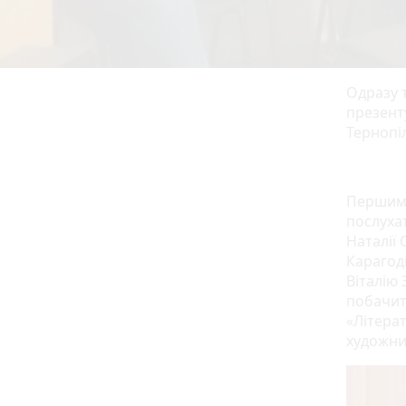
Одразу т
презент
Тернопі
Першим 
послухат
Наталії
Карагод
Віталію 
побачит
«Літера
художни