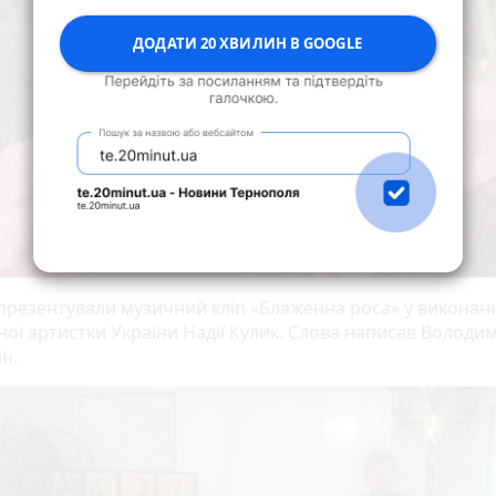
ДОДАТИ 20 ХВИЛИН В GOOGLE
презентували музичний кліп «Блаженна роса» у виконан
ної артистки України Надії Кулик. Слова написав Володи
н.