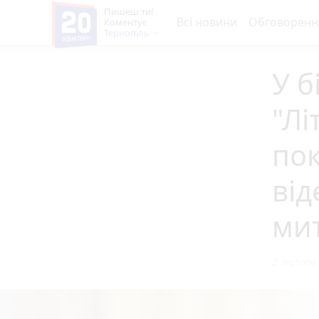
Пишеш ти!
Всі новини
Обговоренн
Коментує
Тернопіль
У б
"Лі
пок
від
ми
2 лютого 