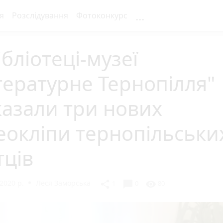
...
я
Розслідування
Фотоконкурс
ібліотеці-музеї
тературне Тернопілля"
азали три нових
еокліпи тернопільськи
тців
2020 р.
Леся Заморська
chat_bubble
share
visibility
1
0
80