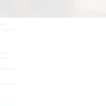
ії»,
ратурне
оту і
ачки
режисеру
льського