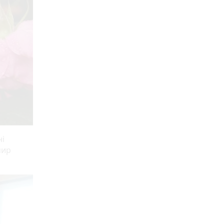
ні
мир