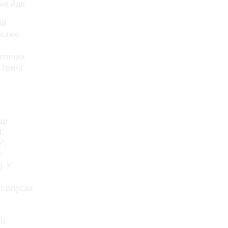
не йде.
ій
 каже
итячих
 Тричі
щі
.
”.
у
. У
корпусах
10