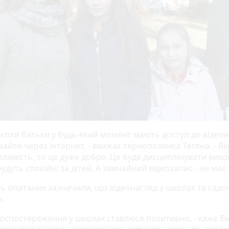
 коли батьки у будь-який момент мають доступ до відеон
айти через інтернет, - вважає тернополянка Тетяна. - Я
ливість, то це дуже добре. Це буде дисциплінувати вихов
удуть спокійні за дітей. А звичайний відеозапис - не має 
ть опитаних зазначили, що відеонагляд у школах та садо
н.
еоспостереження у школах ставлюся позитивно, - каже Ві