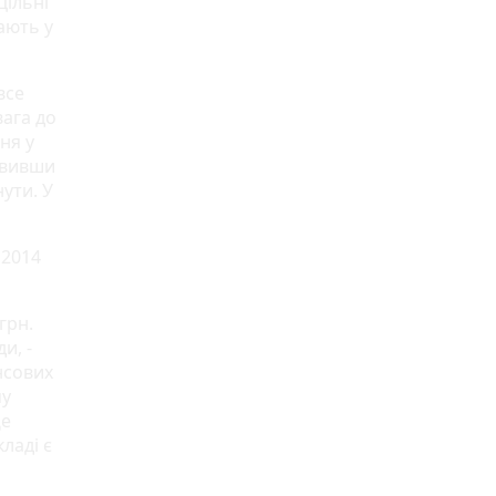
цільні
ають у
все
вага до
ня у
явивши
ути. У
 2014
грн.
и, -
нсових
му
Це
ладі є