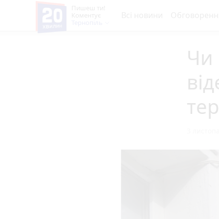
Пишеш ти!
Всі новини
Обговоренн
Коментує
Тернопіль
Чи 
від
те
3 листопа