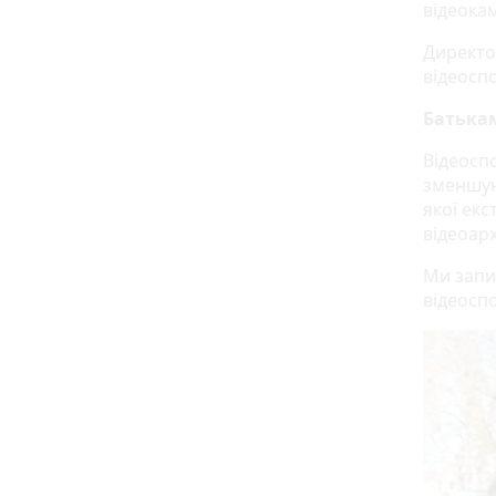
відеокам
Директо
відеоспо
Батькам
Відеоспо
зменшую
якої екс
відеоарх
Ми запи
відеосп