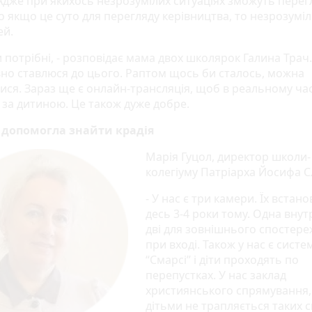
- Адже при якихось незрозумілих ситуаціях зможуть пере
о якщо це суто для перегляду керівництва, то незрозуміл
ей.
 потрібні, - розповідає мама двох школярок Галина Трач.
но ставлюся до цього. Раптом щось би сталось, можна
ися. Зараз ще є онлайн-трансляція, щоб в реальному час
 за дитиною. Це також дуже добре.
 допомогла знайти крадія
Марія Гуцол, директор школи-
колегіуму Патріарха Йосифа С
- У нас є три камери. Їх встан
десь 3-4 роки тому. Одна внут
дві для зовнішнього спостер
при вході. Також у нас є систе
“Смарсі” і діти проходять по
перепустках. У нас заклад
християнського спрямування,
дітьми не трапляється таких с