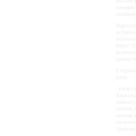
Батьки у
камери 
складни
Відеоспо
актуаль
безпеки 
Керчі 1
встанов
цьому м
У терно
року.
- На вст
Зараз в
коменту
питань 
закладі 
залежало
тривожн