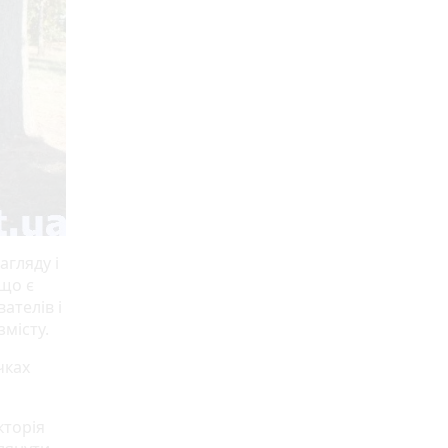
агляду і
кщо є
ателів і
змісту.
чках
кторія