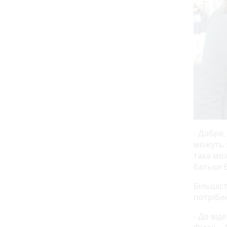
- Добре,
можуть з
така мож
батьки б
Більшіс
потрібе
- До від