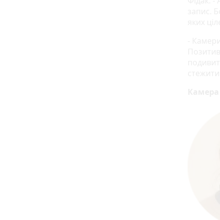
Фідак. 
запис. Б
яких ціл
- Камери
Позитив
подивит
стежити
Камера