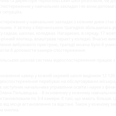
чнів та директори тернопільських шкіл розповіли, чи до
спостереження у навчальних закладах і як вони допомаг
х ситуаціях.
стереження у навчальних закладах з кожним днем ​​стає 
нішим. У зв'язку з Керченською трагедією збільшилась у
у садках, школах, коледжах. Нагадаємо, в середу, 17 жовт
8-річний хлопець влаштував теракт у коледжі. Вчасно ви
лення вибухового пристрою, трагедії можна було б уникн
огли б допомогти камери спостереження.
пільських школах система відеоспостереження працює з
ановлення камер у кожній окремій школі виділили 12 120 
ідеоспостереження перебуває на обслуговуванні міськрад
є заступник начальника управління освіти і науки з фіна
Олена Пельвецька. - В основному у кожному навчально
встановлювали по 3-4 камери. Є такі, що мають більше. 
 від місця встановлення та відстані. Також у кожному зак
а кнопка.