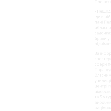
Про вста
- Нещод
дитячій 
пані Пе
обласно
садочка
брали уч
підніма
За інфор
спостер
сфери п
Паращук
Власним
училищі 
центрі 
відеоспо
та 5 у г
виробни
націонал