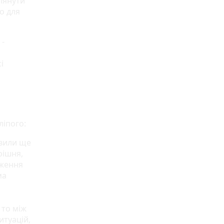
глянути
о для
 -
і
ліпого:
овили ще
рішня,
еження
ма
 то між
итуацій,