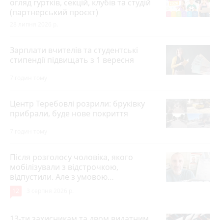
огляд гуртків, секцій, клубів та студій
(партнерський проєкт)
28 липня 2026 р.
Зарплати вчителів та студентські
стипендії підвищать з 1 вересня
7 годин тому
Центр Теребовлі розрили: бруківку
прибрали, буде нове покриття
7 годин тому
Після розголосу чоловіка, якого
мобілізували з відстрочкою,
відпустили. Але з умовою…
12
3 серпня 2026 р.
13-ти захисникам та двом видатним