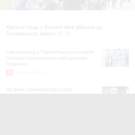
4 серпня 2026 р.
Хресна хода з Волині вже дійшла до
Почаївської лаври
photo_camera
play_circle_filled
Священнику з Тернопільської єпархії
Олексію Николишину заборонили
служіння
36
5 серпня 2026 р.
На війні загинули Герої Олег
Шелетин, Юрій Пушкар, Петро Федів
та Володимир Паламарчук
24
5 серпня 2026 р.
Робота в Тернополі: актуальні вакансії
тижня (оновлено 5 серпня)