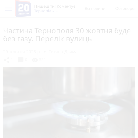
Пишеш ти! Коментує
Всі новини
Обговорен
Тернопіль
Частина Тернополя 30 жовтня буде
без газу. Перелік вулиць
29 жовтня 2023 р.
Тетяна Дзяма
chat_bubble
share
visibility
1
0
521