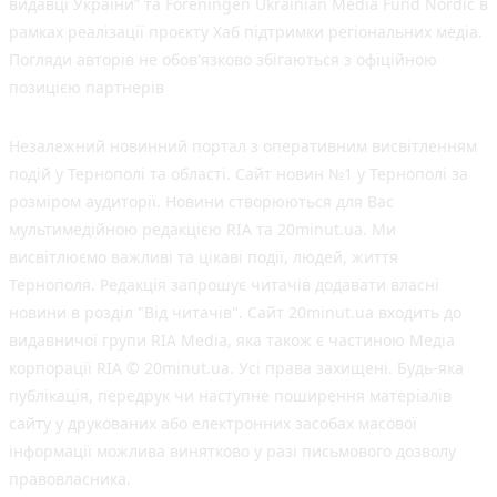
видавці України” та Foreningen Ukrainian Media Fund Nordic в
рамках реалізації проєкту Хаб підтримки регіональних медіа.
Погляди авторів не обов'язково збігаються з офіційною
позицією партнерів
Незалежний новинний портал з оперативним висвітленням
подій у Тернополі та області. Сайт новин №1 у Тернополі за
розміром аудиторії. Новини створюються для Вас
мультимедійною редакцією RIA та 20minut.ua. Ми
висвітлюємо важливі та цікаві події, людей, життя
Тернополя. Редакція запрошує читачів додавати власні
новини в розділ "Від читачів". Сайт 20minut.ua входить до
видавничої групи RIA Media, яка також є частиною Медіа
корпорації RIA © 20minut.ua. Усі права захищені. Будь-яка
публiкацiя, передрук чи наступне поширення матеріалів
сайту у друкованих або електронних засобах масової
інформації можлива винятково у разі письмового дозволу
правовласника.