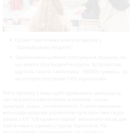
Проект пам'ятника вчителю виграв у
"Громадському бюджеті".
Тернополяни шляхом голосування обирали, на
що мають піти бюджетні кошти. За проектом,
вартість такого пам’ятника – 999800 гривень. За
нього проголосували 1003 тернополян.
Мета проекту у тому, щоб прикрасити центральну
частину міста пам'ятником вчителеві - носію
культури, знань, інтелігентності. У липні виконком
міськради доручив управлінню культури і мистецтв
разом з КП "Об'єднання парків" визначити місце для
пам'ятника в одному з парків Тернополя. На
містобудівній раді визначили, що доцільно