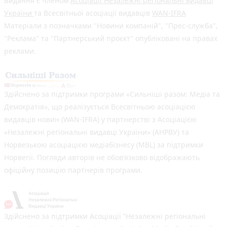
Видання є членом
Асоціації Незалежні регіональні видавці
України
та Всесвітньої асоціації видавців
WAN-IFRA
Матеріали з позначками "Новини компаній", "Прес-служба",
"Реклама" та "Партнерський проєкт" опубліковані на правах
реклами.
Здійснено за підтримки програми «Сильніші разом: Медіа та
Демократія», що реалізується Всесвітньою асоціацією
видавців новин (WAN-IFRA) у партнерстві з Асоціацією
«Незалежні регіональні видавці України» (АНРВУ) та
Норвезькою асоціацією медіабізнесу (MBL) за підтримки
Норвегії. Погляди авторів не обов’язково відображають
офіційну позицію партнерів програми.
Здійснено за підтримки Асоціації “Незалежні регіональні