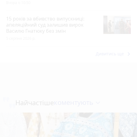
Вчора о 10:50
15 років за вбивство випускниці:
апеляційний суд залишив вирок
Василю Гнатюку без змін
5 серпня 2026 р.
keyboard_arrow_right
Дивитись ще
коментують
Найчастіше