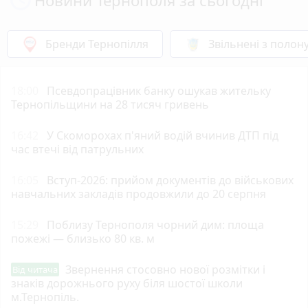
вимагають грошей на всяку херню ,а ці вчителі
думають ,що вони якісь князьки ,котрим треба
памятники ставити , возносити дари ну і так далі .
Бренди Тернопілля
Звільнені з полон
Так ось я скажу так всі ці вчителя залежні від того
самого токаря ,слюсаря ,сантехніка ,інженера
,фармацевта ну і так далі. Всі ці професії
18:00
Псевдопрацівник банку ошукав жительку
Тернопільщини на 28 тисяч гривень
наповняють бюджет ,а вчителі годуються з цього
бюджету . Скоро без виробництва замість каші
гарбузової сосати х...... ми будемо напевно .
16:42
У Скоморохах п'яний водій вчинив ДТП під
час втечі від патрульних
16:05
Вступ-2026: прийом документів до військових
навчальних закладів продовжили до 20 серпня
15:29
Поблизу Тернополя чорний дим: площа
пожежі — близько 80 кв. м
Звернення стосовно нової розмітки і
Від читача
знаків дорожнього руху біля шостої школи
м.Тернопіль.