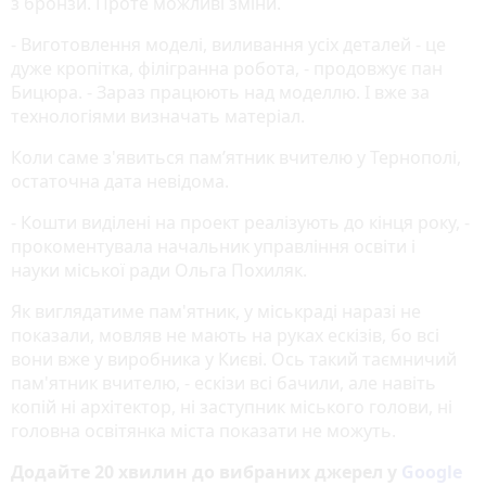
з бронзи. Проте можливі зміни.
- Виготовлення моделі, виливання усіх деталей - це
дуже кропітка, філігранна робота, - продовжує пан
Бицюра. - Зараз працюють над моделлю. І вже за
технологіями визначать матеріал.
Коли саме з'явиться пам’ятник вчителю у Тернополі,
остаточна дата невідома.
- Кошти виділені на проект реалізують до кінця року, -
прокоментувала начальник управління освіти і
науки міської ради Ольга Похиляк.
Як виглядатиме пам'ятник, у міськраді наразі не
показали, мовляв не мають на руках ескізів, бо всі
вони вже у виробника у Києві. Ось такий таємничий
пам'ятник вчителю, - ескізи всі бачили, але навіть
копій ні архітектор, ні заступник міського голови, ні
головна освітянка міста показати не можуть.
Додайте 20 хвилин до вибраних джерел у
Google