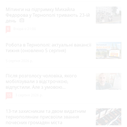
Мітинги на підтримку Михайла
Федорова у Тернополі тривають 23-ій
день
photo_camera
6
Вчора о 21:00
Робота в Тернополі: актуальні вакансії
тижня (оновлено 5 серпня)
5 серпня 2026 р.
Після розголосу чоловіка, якого
мобілізували з відстрочкою,
відпустили. Але з умовою…
15
3 серпня 2026 р.
13-ти захисникам та двом видатним
тернополянам присвоїли звання
почесних громадян міста