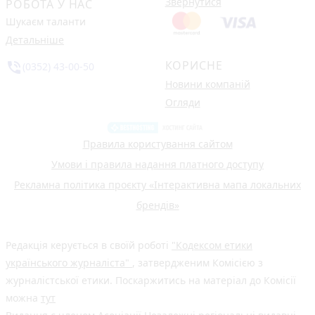
Звернутися
РОБОТА У НАС
Шукаєм таланти
Детальніше
КОРИСНЕ
phone_in_talk
(0352) 43-00-50
Новини компаній
Огляди
Правила користування сайтом
Умови і правила надання платного доступу
Рекламна політика проєкту «Інтерактивна мапа локальних
брендів»
Редакція керується в своїй роботі
"Кодексом етики
українського журналіста"
, затвердженим Комісією з
журналістської етики. Поскаржитись на матеріал до Комісії
можна
тут