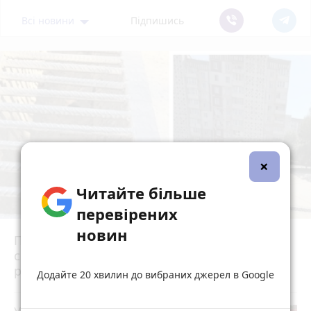
Всі новини
Підпишись
×
Читайте більше
перевірених
новин
Після потопу квартири на Коновальця, 20
сирі та цвітуть. Мешканці можуть
розраховувати на допомогу?
Додайте 20 хвилин до вибраних джерел в Google