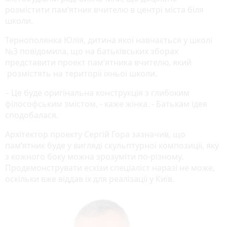
розмістити пам’ятник вчителю в центрі міста біля
школи.
Тернополянка Юлія, дитина якої навчається у школі
№3 повідомила, що на батьківських зборах
представити проект пам’ятника вчителю, який
розмістять на території їхньої школи.
– Це буде оригінальна конструкція з глибоким
філософським змістом, - каже жінка. - Батькам ідея
сподобалася.
Архітектор проекту Сергій Гора зазначив, що
пам’ятник буде у вигляді скульптурної композиції, яку
з кожного боку можна зрозуміти по-різному.
Продемонструвати ескізи спеціаліст наразі не може,
оскільки вже віддав їх для реалізації у Київ.