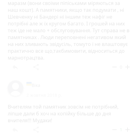
маразм (вони своїми піпіськами міряються за
наш кошт). А памятники, якщо так подумати , ні
Шевченку ні Бандері ні іншим теж нафіг не
потрібні але ж їх кругом багато. І грошей на них
теж іде не мало + обслуговування. Тут справа не в
памятниках . Люди переповнені негативом який
на них зливають звідусіль, томуто і не влаштовує
практично все що,такбимовити, відноситься до
марнотрацтва.
reply
share
remove
add
0
Віка
2 жовтня 2018 р.
Вчителям той памятник зовсім не потрібний,
ліпше дали б хоч на копійку більше до дня
вчителя!!! Мудаки!
reply
share
remove
add
1