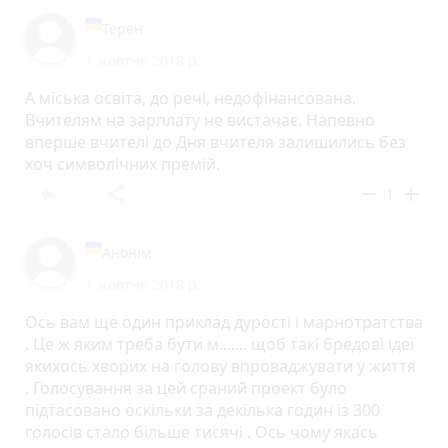
Терен
1 жовтня 2018 р.
А міська освіта, до речі, недофінансована.
Вчителям на зарплату не вистачає. Напевно
вперше вчителі до Дня вчителя залишились без
хоч символічних премій.
reply
share
remove
add
1
Анонім
1 жовтня 2018 р.
Ось вам ще один приклад дурості і марнотратства
. Це ж яким треба бути м....... щоб такі бредові ідеї
якихось хворих на голову впроваджувати у життя
. Голосування за цей сраний проект було
підтасовано оскільки за декілька годин із 300
голосів стало більше тисячі . Ось чому якась