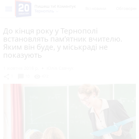
Пишеш ти! Коментує
Всі новини
Обговорен
Тернопіль
До кінця року у Тернополі
встановлять пам’ятник вчителю.
Яким він буде, у міськраді не
показують
1 жовтня 2018 р.
Юлія Савчук
chat_bubble
share
visibility
1
10
472