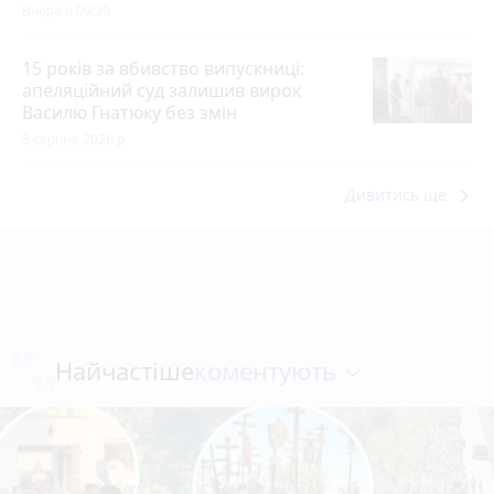
Вчора о 09:30
15 років за вбивство випускниці:
апеляційний суд залишив вирок
Василю Гнатюку без змін
5 серпня 2026 р.
keyboard_arrow_right
Дивитись ще
коментують
Найчастіше