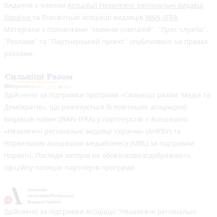
Видання є членом
Асоціації Незалежні регіональні видавці
України
та Всесвітньої асоціації видавців
WAN-IFRA
Матеріали з позначками "Новини компаній", "Прес-служба",
"Реклама" та "Партнерський проєкт" опубліковані на правах
реклами.
Здійснено за підтримки програми «Сильніші разом: Медіа та
Демократія», що реалізується Всесвітньою асоціацією
видавців новин (WAN-IFRA) у партнерстві з Асоціацією
«Незалежні регіональні видавці України» (АНРВУ) та
Норвезькою асоціацією медіабізнесу (MBL) за підтримки
Норвегії. Погляди авторів не обов’язково відображають
офіційну позицію партнерів програми.
Здійснено за підтримки Асоціації “Незалежні регіональні