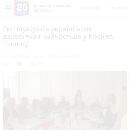
Пишеш ти! Коментує
Всі новини
Обговорен
Тернопіль
Експлуатують українських
заробітчан найчастіше у Росії та
Польщі
10 жовтня 2017 р.
Світлана ГРИВАС
chat_bubble
share
visibility
1
1
290