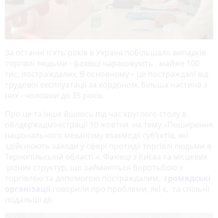
За останні п’ять років в Україні побільшало випадків
торгівлі людьми - фахівці нараховують майже 100
тис. постраждалих. В основному – це постраждалі від
трудової експлуатації за кордоном. Більша частина з
них - чоловіки до 35 років.
Про це та інше йшлось під час круглого столу в
облдержадміністрації 10 жовтня на тему «Поширення
національного механізму взаємодії суб’єктів, які
здійснюють заходи у сфері протидії торгівлі людьми в
Тернопільській області ». Фахівці з Києва та місцевих
різних структур, що займаються боротьбою з
торгівлею та допомогою постраждалим,
громадські
організації
говорили про проблеми, які є, та спільні
подальші дії.