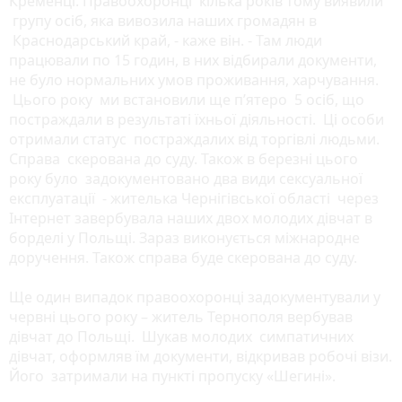
Кременці. Правоохоронці кілька років тому виявили
групу осіб, яка вивозила наших громадян в
Краснодарський край, - каже він. - Там люди
працювали по 15 годин, в них відбирали документи,
не було нормальних умов проживання, харчування.
Цього року ми встановили ще п’ятеро 5 осіб, що
постраждали в результаті їхньої діяльності. Ці особи
отримали статус постраждалих від торгівлі людьми.
Справа скерована до суду. Також в березні цього
року було задокументовано два види сексуальної
експлуатації - жителька Чернігівської області через
Інтернет завербувала наших двох молодих дівчат в
борделі у Польщі. Зараз виконується міжнародне
доручення. Також справа буде скерована до суду.
Ще один випадок правоохоронці задокументували у
червні цього року – житель Тернополя вербував
дівчат до Польщі. Шукав молодих симпатичних
дівчат, оформляв їм документи, відкривав робочі візи.
Його затримали на пункті пропуску «Шегині».