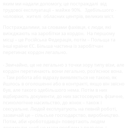
яким ми надали допомогу, це постраждалі від
трудової експлуатації – майже 90%. Здебільшого -
чоловіки, жителі обласних центрів, великих міст.
Постраждалими, за словами фахівця, є люди, які
виїжджають на заробітки за кордон. На першому
місці – це Російська Федерація, потім – Польща та
інші країни ЄС. Більша частина із заробітчан
перетинає кордон легально.
- Звичайно, це не легально з точки зору типу візи, але
кордон перетинають вони легально, роз’яснює вона.
– Там робота або відразу виявляється не такою, як
йшлось в оголошенні або в контракті, якщо він звісно
був, але такого здебільшого нема. Потім в них
відбирають документи, до них застосовують фізичне,
психологічне насильство, до жінок – також і
сексуальне. Людей експлуатують на певній роботі,
зазвичай це – сільське господарство, виробництво.
Потім, аби «роботодавці» повертають людям
документи, щоб не мати проблем з поліцією, і