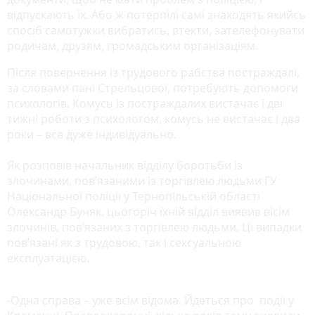
відпускають їх. Або ж потерпілі самі знаходять якийсь
спосіб самотужки вибратись, втекти, зателефонувати
родичам, друзям, громадським організаціям.
Після повернення із трудового рабства постраждалі,
за словами пані Стрельцової, потребують допомоги
психологів. Комусь із постраждалих вистачає і дві
тижні роботи з психологом, комусь не вистачає і два
роки – все дуже індивідуально.
Як розповів начальник відділу боротьби із
злочинами, пов’язаними із торгівлею людьми ГУ
Національної поліції у Тернопільській області
Олександр Буняк, цьогоріч їхній відділ виявив вісім
злочинів, пов’язаних з торгівлею людьми. Ці випадки
пов’язані як з трудовою, так і сексуальною
експлуатацією.
-Одна справа – уже всім відома. Йдеться про події у