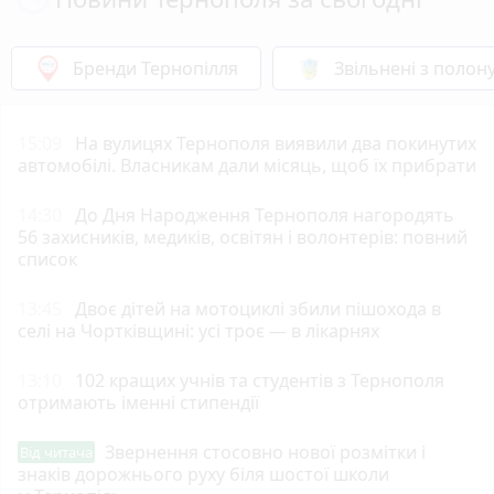
Бренди Тернопілля
Звільнені з полон
15:09
На вулицях Тернополя виявили два покинутих
автомобілі. Власникам дали місяць, щоб їх прибрати
14:30
До Дня Народження Тернополя нагородять
56 захисників, медиків, освітян і волонтерів: повний
список
13:45
Двоє дітей на мотоциклі збили пішохода в
селі на Чортківщині: усі троє — в лікарнях
13:10
102 кращих учнів та студентів з Тернополя
отримають іменні стипендії
Звернення стосовно нової розмітки і
Від читача
знаків дорожнього руху біля шостої школи