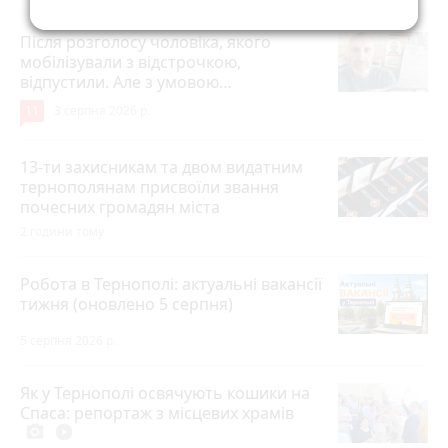
Після розголосу чоловіка, якого
мобілізували з відстрочкою,
відпустили. Але з умовою…
11
3 серпня 2026 р.
13-ти захисникам та двом видатним
тернополянам присвоїли звання
почесних громадян міста
2 години тому
Робота в Тернополі: актуальні вакансії
тижня (оновлено 5 серпня)
5 серпня 2026 р.
Як у Тернополі освячують кошики на
Спаса: репортаж з місцевих храмів
photo_camera
play_circle_filled