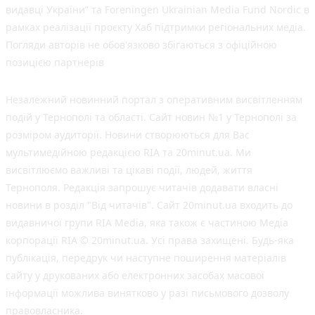
видавці України” та Foreningen Ukrainian Media Fund Nordic в
рамках реалізації проєкту Хаб підтримки регіональних медіа.
Погляди авторів не обов'язково збігаються з офіційною
позицією партнерів
Незалежний новинний портал з оперативним висвітленням
подій у Тернополі та області. Сайт новин №1 у Тернополі за
розміром аудиторії. Новини створюються для Вас
мультимедійною редакцією RIA та 20minut.ua. Ми
висвітлюємо важливі та цікаві події, людей, життя
Тернополя. Редакція запрошує читачів додавати власні
новини в розділ "Від читачів". Сайт 20minut.ua входить до
видавничої групи RIA Media, яка також є частиною Медіа
корпорації RIA © 20minut.ua. Усі права захищені. Будь-яка
публiкацiя, передрук чи наступне поширення матеріалів
сайту у друкованих або електронних засобах масової
інформації можлива винятково у разі письмового дозволу
правовласника.