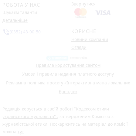
Звернутися
РОБОТА У НАС
Шукаєм таланти
Детальніше
КОРИСНЕ
phone_in_talk
(0352) 43-00-50
Новини компаній
Огляди
Правила користування сайтом
Умови і правила надання платного доступу
Рекламна політика проєкту «Інтерактивна мапа локальних
брендів»
Редакція керується в своїй роботі
"Кодексом етики
українського журналіста"
, затвердженим Комісією з
журналістської етики. Поскаржитись на матеріал до Комісії
можна
тут