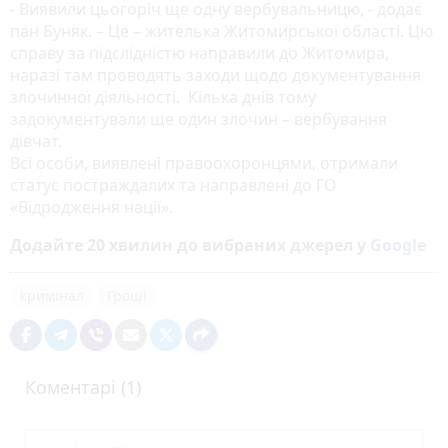
- Виявили цьогоріч ще одну вербувальницю, - додає
пан Буняк. – Це – жителька Житомирської області. Цю
справу за підслідністю направили до Житомира,
наразі там проводять заходи щодо документування
злочинної діяльності. Кілька днів тому
задокументували ще один злочин – вербування
дівчат.
Всі особи, виявлені правоохоронцями, отримали
статус постраждалих та направлені до ГО
«Відродження нації».
Додайте 20 хвилин до вибраних джерел у
Google
кримінал
Гроші
Коментарі (1)