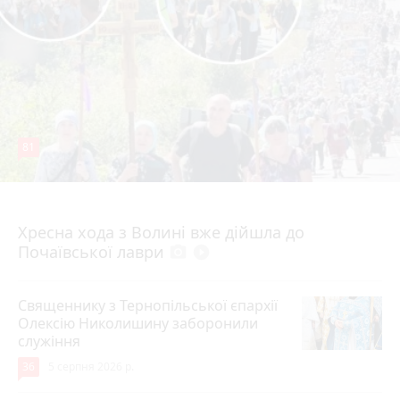
81
4 серпня 2026 р.
Хресна хода з Волині вже дійшла до
Почаївської лаври
photo_camera
play_circle_filled
Священнику з Тернопільської єпархії
Олексію Николишину заборонили
служіння
36
5 серпня 2026 р.