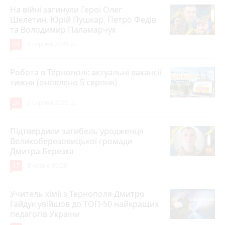
На війні загинули Герої Олег
Шелетин, Юрій Пушкар, Петро Федів
та Володимир Паламарчук
24
5 серпня 2026 р.
Робота в Тернополі: актуальні вакансії
тижня (оновлено 5 серпня)
20
5 серпня 2026 р.
Підтвердили загибель уродженця
Великоберезовицької громади
Дмитра Березка
17
Вчора о 09:00
Учитель хімії з Тернополя Дмитро
Гайдук увійшов до ТОП-50 найкращих
педагогів України