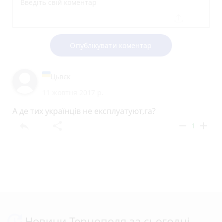
Опублікувати коментар
Цьвєк
11 жовтня 2017 р.
А де тих українців не експлуатуют,га?
reply
share
remove
add
1
Новини Тернополя за сьогодні