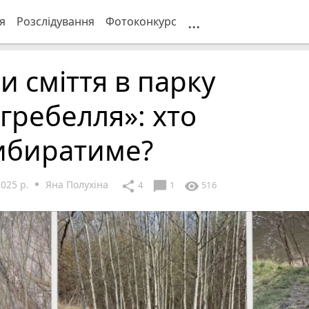
...
я
Розслідування
Фотоконкурс
и сміття в парку
гребелля»: хто
ибиратиме?
2025 р.
Яна Полухіна
chat_bubble
share
visibility
4
1
516