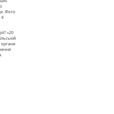
кцію
о
ди. Фото
 4
ії? «20
ільській
ь органи
рнення
я