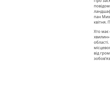
Про зас
повідом
ландшаф
пан Миха
квітня. 
Хто має 
хвилин» 
області
місцево
від гром
зобов’я