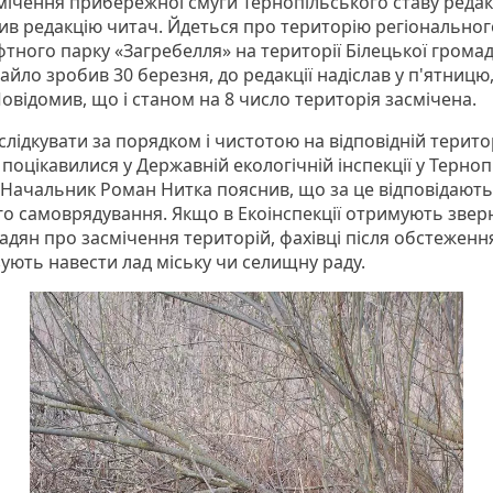
мічення прибережної смуги Тернопільського ставу реда
ив редакцію читач. Йдеться про територію регіональног
тного парку «Загребелля» на території Білецької грома
йло зробив 30 березня, до редакції надіслав у п'ятницю,
Повідомив, що і станом на 8 число територія засмічена.
слідкувати за порядком і чистотою на відповідній територ
поцікавилися у Державній екологічній інспекції у Терноп
. Начальник Роман Нитка пояснив, що за це відповідают
го самоврядування. Якщо в Екоінспекції отримують зве
адян про засмічення територій, фахівці після обстеженн
зують навести лад міську чи селищну раду.