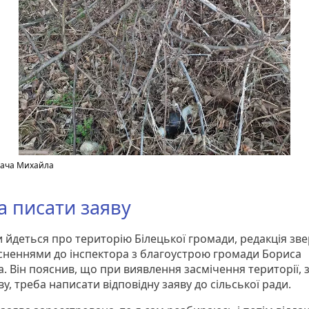
тача Михайла
а писати заяву
и йдеться про територію Білецької громади, редакція зв
ясненнями до інспектора з благоустрою громади Бориса
. Він пояснив, що при виявлення засмічення території, 
ву, треба написати відповідну заяву до сільської ради.