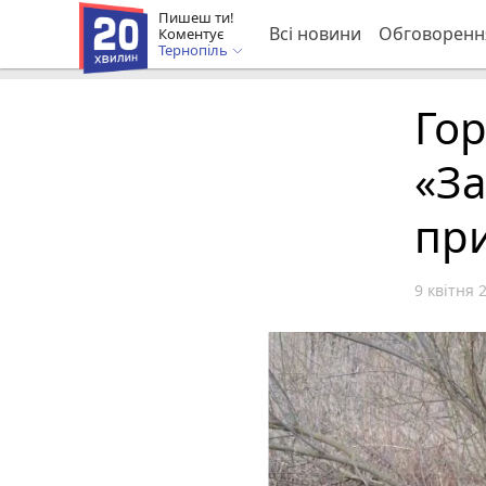
Пишеш ти!
Всі новини
Обговоренн
Коментує
Тернопіль
Гор
«За
пр
9 квітня 