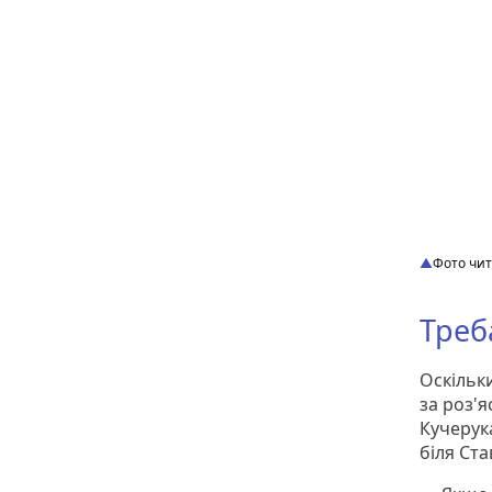
Фото чи
Треб
Оскільк
за роз'
Кучерука
біля Ста