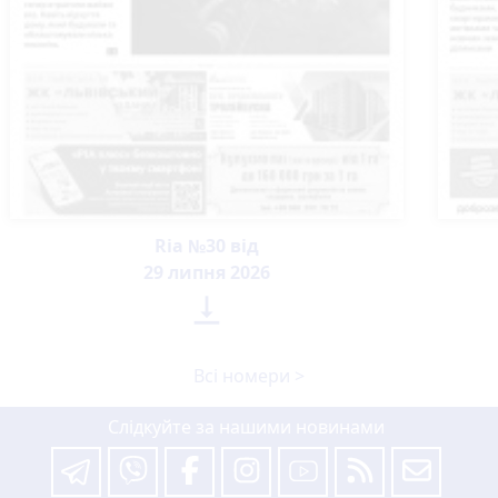
Ria №30 від
29 липня 2026

Всі номери >
Слідкуйте за нашими новинами