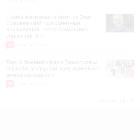
28 липня 2026 р.
«Треба вміти вчасно піти»: як Олег
Соколовський прокоментував
призначення нового начальника
управління ЖКГ
24
3 серпня 2026 р.
Топ-15 сімейних лікарів Тернополя за
кількістю декларацій: кому найбільше
довіряють пацієнти
30
1 серпня 2026 р.
keyboard_arrow_right
Дивитись ще