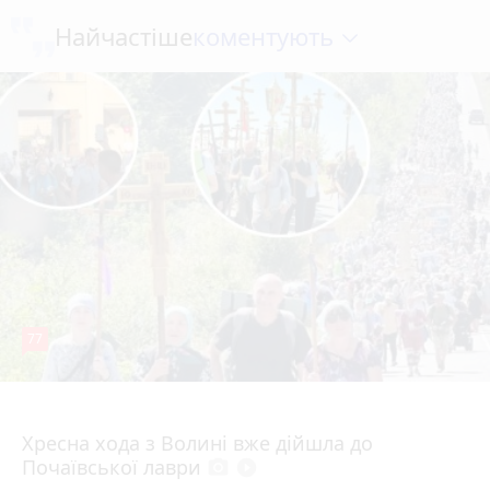
коментують
Найчастіше
77
4 серпня 2026 р.
Хресна хода з Волині вже дійшла до
Почаївської лаври
photo_camera
play_circle_filled