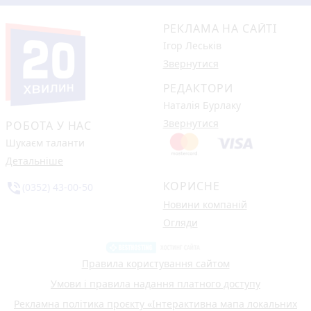
РЕКЛАМА НА САЙТІ
Ігор Леськів
Звернутися
РЕДАКТОРИ
Наталія Бурлаку
Звернутися
РОБОТА У НАС
Шукаєм таланти
Детальніше
КОРИСНЕ
phone_in_talk
(0352) 43-00-50
Новини компаній
Огляди
Правила користування сайтом
Умови і правила надання платного доступу
Рекламна політика проєкту «Інтерактивна мапа локальних