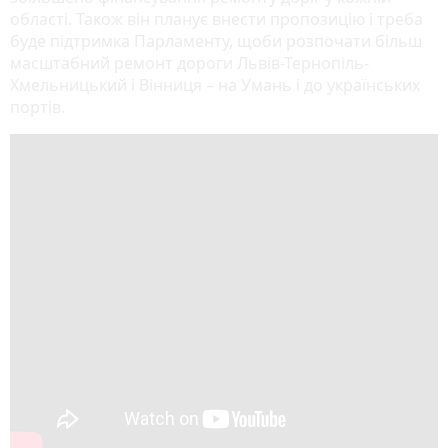
області. Також він планує внести пропозицію і треба
буде підтримка Парламенту, щоби розпочати більш
масштабний ремонт дороги Львів-Тернопіль-
Хмельницький і Вінниця – на Умань і до українських
портів.