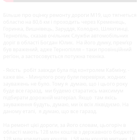
Більше про оцінку ремонту дороги М19, що тягнеться
областю на 80,6 км і проходить через Кременець,
Горинка, Вишнівець, Заруддя, Колодно, Шляхтинці,
Тернопіль, сказав очільник Служби автомобільних
доріг в області Богдан Юлик. На його думку, прем’єр
був вражений, адже Тернопілля – таки провінційний
регіон, а застосовується потужна техніка.
- Якість робіт завжди була під контролем Кабміну, -
каже він. - Минулого року були перевірки, жодних
зауважень не було. Тому я думаю, що і цього року
буде все гаразд, ми будемо старатись максимум
підбирати дорожній матеріал. Якщо там якісь
зауваження будуть, думаю, ми їх всіх ліквідуємо. На
даному етапі, я думаю, що все гаразд.
На ремонт цієї дороги, за його словам, цьогоріч в
області мають 128 млн коштів з державного бюджету,
128 млн кредитних коштів і 58 млн коштів митних. Ці