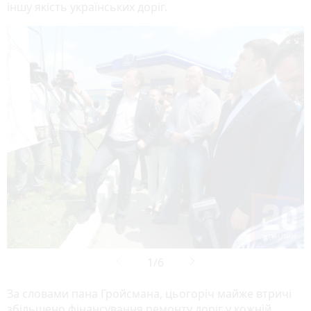
іншу якість українських доріг.

За словами пана Гройсмана, цьогоріч майже втричі
збільшено фінансування ремонту доріг у кожній