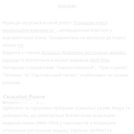
брендів»
Редакція керується в своїй роботі
"Кодексом етики
українського журналіста"
, затвердженим Комісією з
журналістської етики. Поскаржитись на матеріал до Комісії
можна
тут
Видання є членом
Асоціації Незалежні регіональні видавці
України
та Всесвітньої асоціації видавців
WAN-IFRA
Матеріали з позначками "Новини компаній", "Прес-служба",
"Реклама" та "Партнерський проєкт" опубліковані на правах
реклами.
Здійснено за підтримки програми «Сильніші разом: Медіа та
Демократія», що реалізується Всесвітньою асоціацією
видавців новин (WAN-IFRA) у партнерстві з Асоціацією
«Незалежні регіональні видавці України» (АНРВУ) та