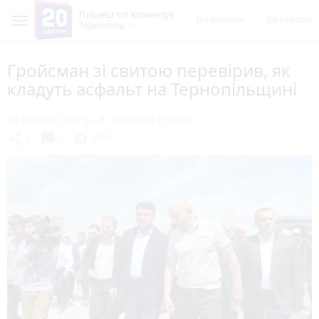
Пишеш ти! Коментує
Всі новини
Обговорен
Тернопіль
Гройсман зі свитою перевірив, як
кладуть асфальт на Тернопільщині
30 травня 2017 р.
Світлана ГРИВАС
chat_bubble
share
visibility
3
7
2784