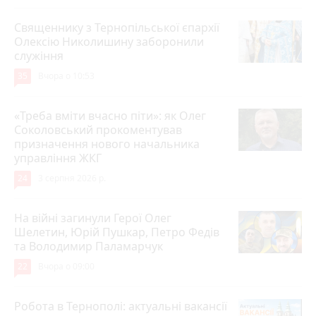
Священнику з Тернопільської єпархії
Олексію Николишину заборонили
служіння
35
Вчора о 10:53
«Треба вміти вчасно піти»: як Олег
Соколовський прокоментував
призначення нового начальника
управління ЖКГ
24
3 серпня 2026 р.
На війні загинули Герої Олег
Шелетин, Юрій Пушкар, Петро Федів
та Володимир Паламарчук
22
Вчора о 09:00
Робота в Тернополі: актуальні вакансії