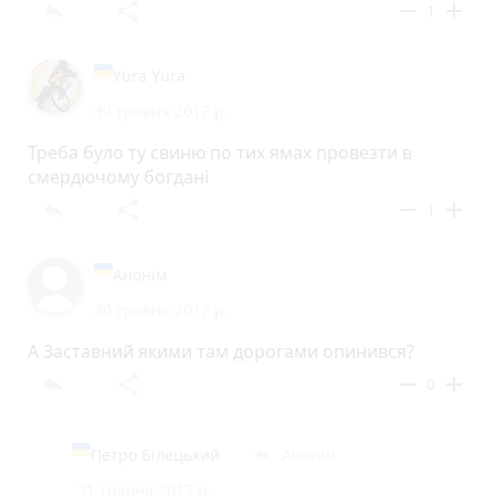
reply
share
remove
add
1
Yura Yura
30 травня 2017 р.
Треба було ту свиню по тих ямах провезти в
смердючому богдані
reply
share
remove
add
1
Анонім
30 травня 2017 р.
А Заставний якими там дорогами опинився?
reply
share
remove
add
0
Петро Білецький
Анонім
reply
31 травня 2017 р.