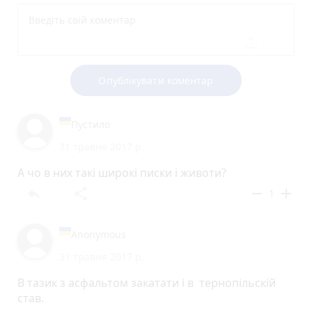
Опублікувати коментар
Пустило
31 травня 2017 р.
А чо в них такі широкі писки і животи?
reply
share
remove
add
1
Anonymous
31 травня 2017 р.
В тазик з асфальтом закатати і в тернопільскій
став.