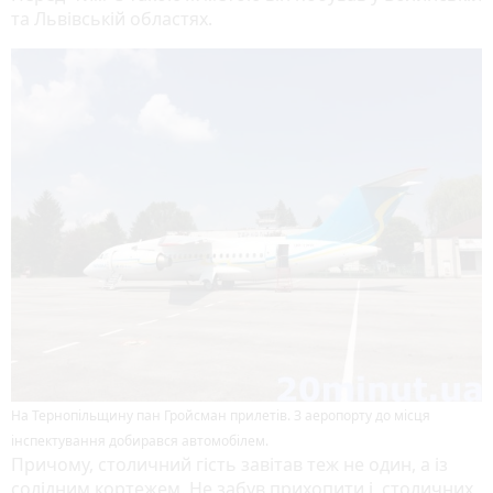
та Львівській областях.
На Тернопільщину пан Гройсман прилетів. З аеропорту до місця
інспектування добирався автомобілем.
Причому, столичний гість завітав теж не один, а із
солідним кортежем. Не забув прихопити і столичних