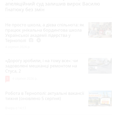
апеляційний суд залишив вирок Василю
Гнатюку без змін
Не просто школа, а дієва спільнота: як
працює унікальна бордингова школа
Української академії лідерства у
Тернополі
photo_camera
play_circle_filled
4 серпня 2026 р.
«Дорогу зробили, і на тому все»: чи
задоволені мешканці ремонтом на
Стуса, 2
5
4 серпня 2026 р.
Робота в Тернополі: актуальні вакансії
тижня (оновлено 5 серпня)
Вчора о 14:13