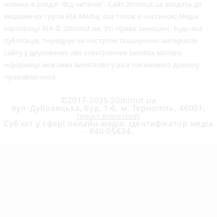
новини в розділ "Від читачів". Сайт 20minut.ua входить до
видавничої групи RIA Media, яка також є частиною Медіа
корпорації RIA © 20minut.ua. Усі права захищені. Будь-яка
публiкацiя, передрук чи наступне поширення матеріалів
сайту у друкованих або електронних засобах масової
інформації можлива винятково у разі письмового дозволу
правовласника.
©2017-2025 20minut.ua
вул. Дубовецька, буд. 1-б, м. Тернопіль, 46001;
[email protected]
Cуб'єкт у сфері онлайн-медіа; ідентифікатор медіа
- R40-05634.