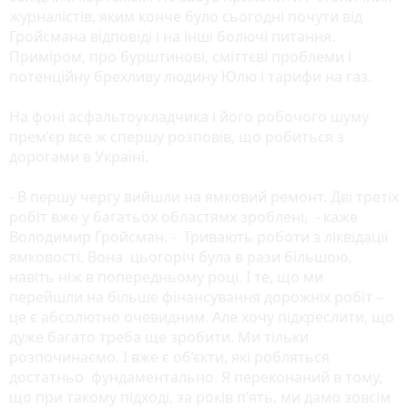
журналістів, яким конче було сьогодні почути від
Гройсмана відповіді і на інші болючі питання.
Приміром, про бурштинові, сміттєві проблеми і
потенційну брехливу людину Юлю і тарифи на газ.
На фоні асфальтоукладчика і його робочого шуму
прем’єр все ж спершу розповів, що робиться з
дорогами в Україні.
- В першу чергу вийшли на ямковий ремонт. Дві третіх
робіт вже у багатьох областямх зроблені, - каже
Володимир Гройсман. - Тривають роботи з ліквідації
ямковості. Вона цьогоріч була в рази більшою,
навіть ніж в попередньому році. І те, що ми
перейшли на більше фінансування дорожніх робіт –
це є абсолютно очевидним. Але хочу підкреслити, що
дуже багато треба ще зробити. Ми тільки
розпочинаємо. І вже є об’єкти, які робляться
достатньо фундаментально. Я переконаний в тому,
що при такому підході, за років п’ять, ми дамо зовсім