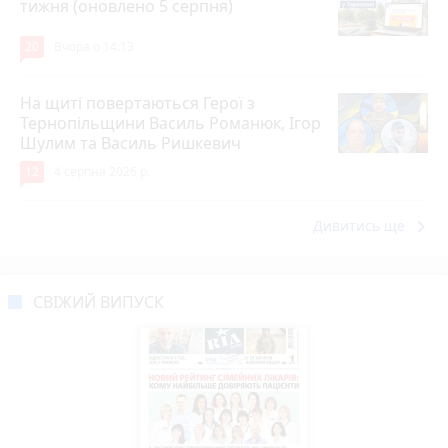
тижня (оновлено 5 серпня)
20
Вчора о 14:13
На щиті повертаються Герої з
Тернопільщини Василь Романюк, Ігор
Шулим та Василь Ришкевич
12
4 серпня 2026 р.
keyboard_arrow_right
Дивитись ще
СВІЖИЙ ВИПУСК