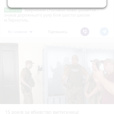
Звернення стосовно нової розмітки і
Від читача
знаків дорожнього руху біля шостої школи
м.Тернопіль.
Всі новини
Підпишись
15 років за вбивство випускниці: