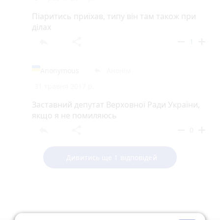
Піаритись приїхав, типу він там також при
ділах
reply
share
remove
add
1
Anonymous
Анонім
reply
31 травня 2017 р.
Заставний депутат Верховної Ради України,
якщо я не помиляюсь
reply
share
remove
add
0
Дивитись ще 1 відповідей