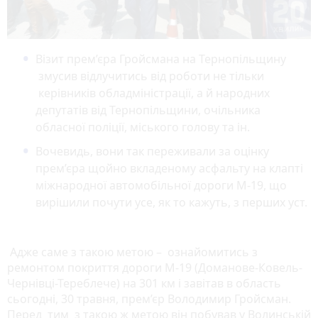
Візит прем’єра Гройсмана на Тернопільщину
змусив відлучитись від роботи не тільки
керівників обладміністрації, а й народних
депутатів від Тернопільщини, очільника
обласної поліції, міського голову та ін.
Вочевидь, вони так переживали за оцінку
прем’єра щойно вкладеному асфальту на клапті
міжнародної автомобільної дороги М-19, що
вирішили почути усе, як то кажуть, з перших уст.
Адже саме з такою метою – ознайомитись з
ремонтом покриття дороги М-19 (Доманове-Ковель-
Чернівці-Тереблече) на 301 км і завітав в область
сьогодні, 30 травня, прем’єр Володимир Гройсман.
Перед тим з такою ж метою він побував у Волинській