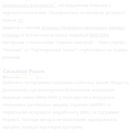
українського журналіста"
, затвердженим Комісією з
журналістської етики. Поскаржитись на матеріал до Комісії
можна
тут
Видання є членом
Асоціації Незалежні регіональні видавці
України
та Всесвітньої асоціації видавців
WAN-IFRA
Матеріали з позначками "Новини компаній", "Прес-служба",
"Реклама" та "Партнерський проєкт" опубліковані на правах
реклами.
Здійснено за підтримки програми «Сильніші разом: Медіа та
Демократія», що реалізується Всесвітньою асоціацією
видавців новин (WAN-IFRA) у партнерстві з Асоціацією
«Незалежні регіональні видавці України» (АНРВУ) та
Норвезькою асоціацією медіабізнесу (MBL) за підтримки
Норвегії. Погляди авторів не обов’язково відображають
офіційну позицію партнерів програми.