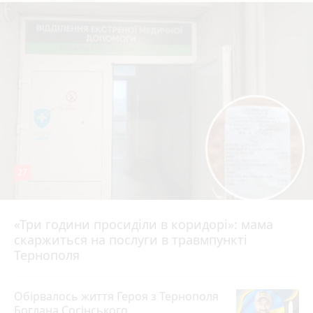
27
«Три години просиділи в коридорі»: мама
10 годин тому
скаржиться на послуги в травмпункті
Тернополя
Обірвалось життя Героя з Тернополя
Богдана Сосінського