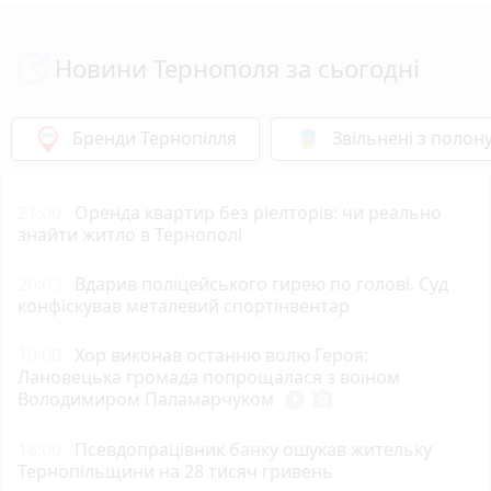
Новини Тернополя за сьогодні
Бренди Тернопілля
Звільнені з полон
21:00
Оренда квартир без ріелторів: чи реально
знайти житло в Тернополі
20:03
Вдарив поліцейського гирею по голові. Суд
конфіскував металевий спортінвентар
19:00
Хор виконав останню волю Героя:
Лановецька громада попрощалася з воїном
Володимиром Паламарчуком
play_circle_filled
photo_camera
18:00
Псевдопрацівник банку ошукав жительку
Тернопільщини на 28 тисяч гривень