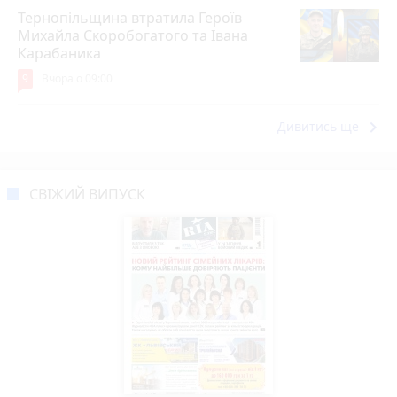
Тернопільщина втратила Героїв
Михайла Скоробогатого та Івана
Карабаника
9
Вчора о 09:00
keyboard_arrow_right
Дивитись ще
СВІЖИЙ ВИПУСК