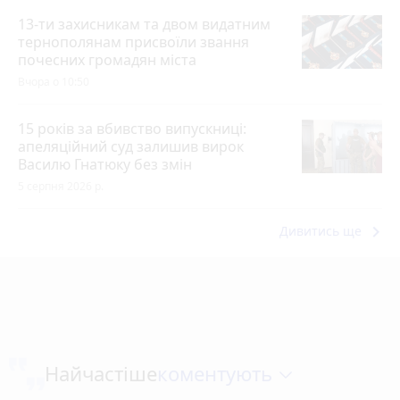
13-ти захисникам та двом видатним
тернополянам присвоїли звання
почесних громадян міста
Вчора о 10:50
15 років за вбивство випускниці:
апеляційний суд залишив вирок
Василю Гнатюку без змін
5 серпня 2026 р.
keyboard_arrow_right
Дивитись ще
коментують
Найчастіше