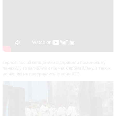
Тернопільські священики відправили поминальну
панахиду за загиблими під час Євромайдану, а також
воїнів, які не повернулись із зони АТО.