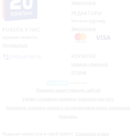
Звернутися
РЕДАКТОРИ
Наталія Бурлаку
Звернутися
РОБОТА У НАС
Шукаєм таланти
Детальніше
КОРИСНЕ
phone_in_talk
(0352) 43-00-50
Новини компаній
Огляди
Правила користування сайтом
Умови і правила надання платного доступу
Рекламна політика проєкту «Інтерактивна мапа локальних
брендів»
Редакція керується в своїй роботі
"Кодексом етики