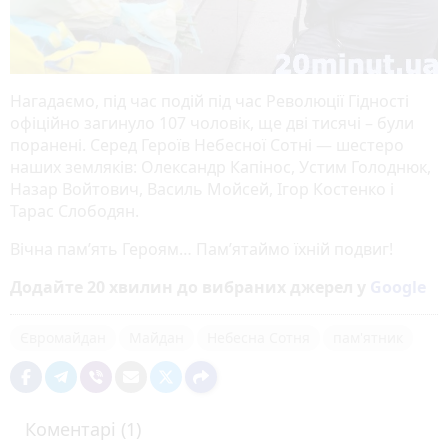
Нагадаємо, під час подій під час Революції Гідності
офіційно загинуло 107 чоловік, ще дві тисячі – були
поранені. Серед Героїв Небесної Сотні — шестеро
наших земляків: Олександр Капінос, Устим Голоднюк,
Назар Войтович, Василь Мойсей, Ігор Костенко і
Тарас Слободян.
Вічна пам’ять Героям… Пам’ятаймо їхній подвиг!
Додайте 20 хвилин до вибраних джерел у
Google
Євромайдан
Майдан
Небесна Сотня
пам'ятник
Коментарі (1)