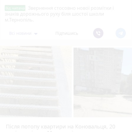
Звернення стосовно нової розмітки і
Від читача
знаків дорожнього руху біля шостої школи
м.Тернопіль.
Всі новини
Підпишись
Після потопу квартири на Коновальця, 20