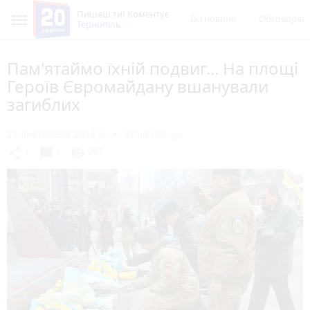
Пишеш ти! Коментує
Всі новини
Обговорен
Тернопіль
Пам'ятаймо їхній подвиг... На площі
Героїв Євромайдану вшанували
загиблих
21 листопада 2018 р.
Юлія Савчук
chat_bubble
share
visibility
1
1
367