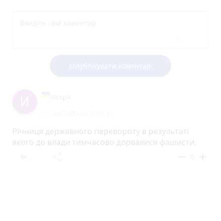
Опублікувати коментар
Искра
21 листопада 2018 р.
Річниця державного перевороту в результаті
якого до влади тимчасово дорвалися фашисти.
reply
share
remove
add
0