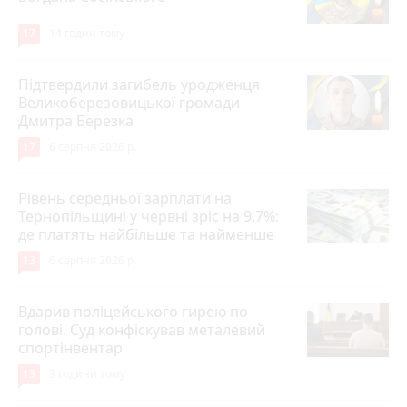
17
14 годин тому
Підтвердили загибель уродженця
Великоберезовицької громади
Дмитра Березка
17
6 серпня 2026 р.
Рівень середньої зарплати на
Тернопільщині у червні зріс на 9,7%:
де платять найбільше та найменше
13
6 серпня 2026 р.
Вдарив поліцейського гирею по
голові. Суд конфіскував металевий
спортінвентар
13
3 години тому