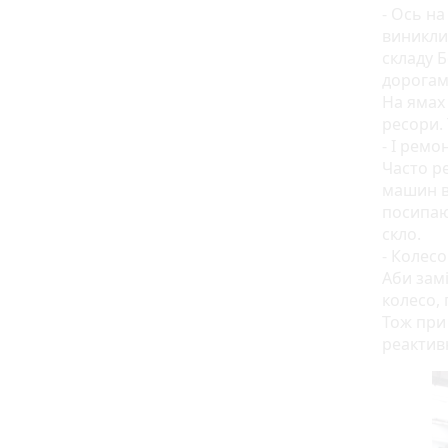
- Ось н
виникли
складу Б
дорогами
На ямах 
ресори.
- І ремо
Часто р
машин в
посипают
скло.
- Колесо
Аби зам
колесо, 
Тож при
реактив