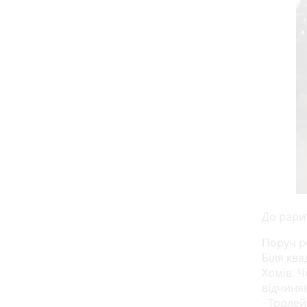
До рари
Поруч р
Біля кв
Хомів. 
відчиня
- Тролей