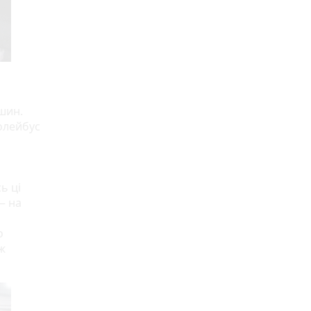
шин.
ролейбус
ь ці
— на
о
ж