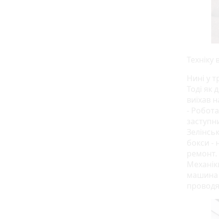
Техніку
Нині у 
Тоді як 
виїхав н
- Робот
заступн
Зелінськ
бокси - 
ремонт.
Механіки
машина 
проводят