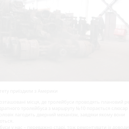
тету приїздили з Америки
озташовані місця, де тролейбуси проводять плановий р
адратного тролейбуса з маршруту №10 порається слюсар
Чоловік лагодить дверний механізм, завдяки якому вони
ються.
буси у нас – переважно старі, тож ремонтувати їх довод