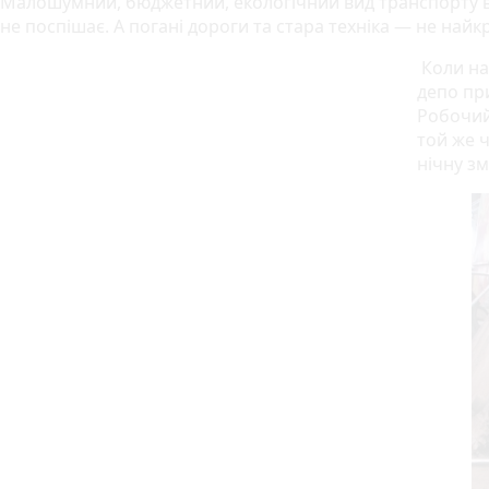
Малошумний, бюджетний, екологічний вид транспорту вс
не поспішає. А погані дороги та стара техніка — не на
Коли на
депо при
Робочий
той же ч
нічну зм