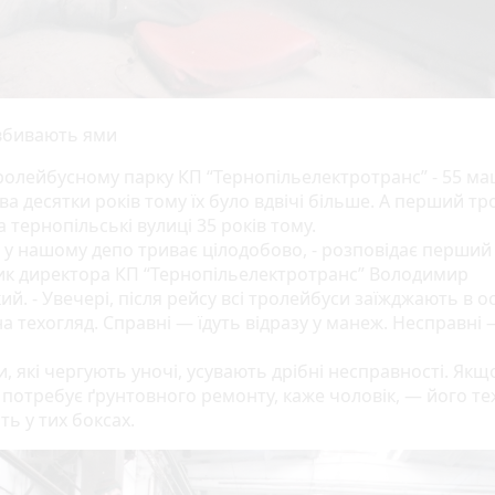
 вбивають ями
тролейбусному парку КП “Тернопільелектротранс” - 55 ма
два десятки років тому їх було вдвічі більше. А перший т
а тернопільські вулиці 35 років тому.
а у нашому депо триває цілодобово, - розповідає перший
ик директора КП “Тернопільелектротранс” Володимир
ий. - Увечері, після рейсу всі тролейбуси заїжджають в ос
на техогляд. Справні — їдуть відразу у манеж. Несправні 
, які чергують уночі, усувають дрібні несправності. Якщ
потребує ґрунтовного ремонту, каже чоловік, — його те
ь у тих боксах.