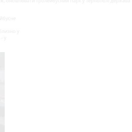
 ж, оновлювати тролейбусний парк у Тернополі держава
ейбусне
близно у
- у