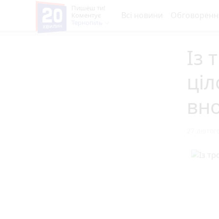
Пишеш ти!
Всі новини
Обговоренн
Коментує
Тернопіль
Із 
ціл
вн
27 лютого