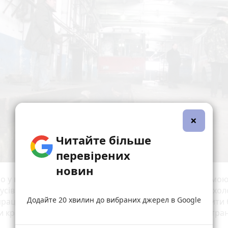
×
Читайте більше
перевірених
новин
о у велетенський ангар. Тут вишикувалися у ряд на ямою
усів. У канаві під машинами пораються чоловіки. Тут хол
Додайте 20 хвилин до вибраних джерел в Google
працюють у верхньому одязі. Коштів на те, аби утеплити 
и кращі умови роботи для людей, “Тернопільелектротран