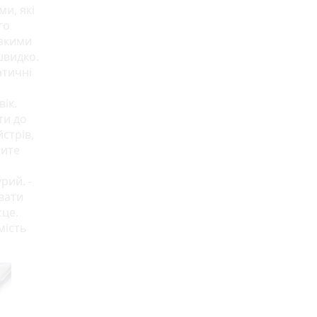
и, які
го
такими
швидко.
атичні
вік.
ти до
стрів,
бите
рий. -
вати
сце.
мість