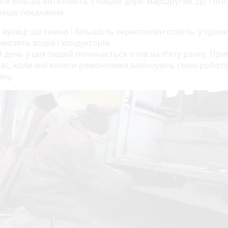
е більше витісняють з наших доріг маршрутки. До того
йкраще поєднання
 вулиці ще темно і більшість тернополян сплять, у трол
возять водіїв і кондукторів.
 день у цих людей починається о пів на п’яту ранку. При
ас, коли їхні колеги-ремонтники закінчують свою роботу 
іну.