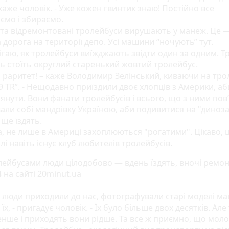
 каже чоловік. - Уже кожен гвинтик знаю! Постійно все
ємо і збираємо.
 та відремонтовані тролейбуси вирушають у манеж. Це 
 дорога на території депо. Усі машини “ночують” тут.
ігаю, як тролейбуси виїжджають звідти один за одним. Т
ь стоїть округлий старенький жовтий тролейбус.
ш раритет! – каже Володимир Зелінський, киваючи на тро
 ТR”. - Нещодавно приїздили двоє хлопців з Америки, аб
янути. Вони фанати тролейбусів і всього, що з ними пов
али собі мандрівку Україною, аби подивитися на "диноза
с ще їздять.
а, не лише в Америці захоплюються "рогатими". Цікаво, 
і навіть існує клуб любителів тролейбусів.
і люди приходили до нас, фотографували старі моделі м
їх, - пригадує чоловік. - Їх було більше двох десятків. Але
енше і приходять вони рідше. Та все ж приємно, що мол