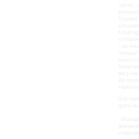
часто, -
розбира
Справні
кільцева
Спостер
осторон
- Це на
“Шкода 9
нього гл
Влаштув
які у на
До слов
тернопол
- Молод
вивчали 
стало м