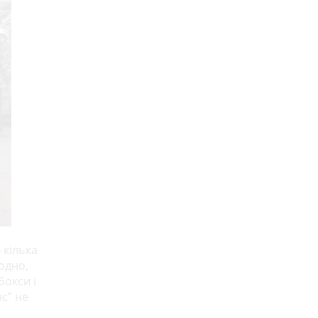
 кілька
одно,
бокси і
с” не