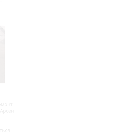
емонт.
 Арсен
иться