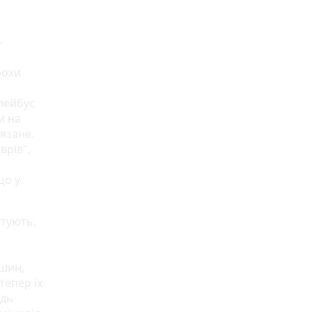
—
рохи
лейбус
и на
’язане.
врів",
що у
ашин,
 тепер їх
одь