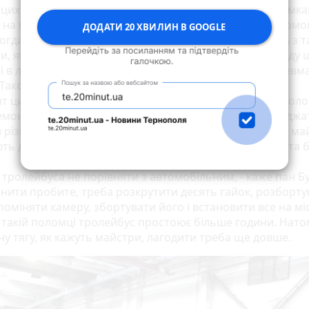
а цих двох канавах ми ремонтуємо тролейбуси із поломкам
 на маршруті, - показує рукою начальник служби рухомо
ДОДАТИ 20 ХВИЛИН В GOOGLE
огдан Бурий на вишикувані у шеренгу тролейбуси. - А з 
, як тепер у нашому місці, тролейбуси виходять з ладу 
і в льодовій колії, як він пояснює, виходять з ладу пневм
 Також ламаються прилади реактивної тяги.
нт цих деталей щоразу займає багато часу, - нарікає чоло
емонтникам із тролейбусного парку доводиться виїжджа
 різні частини міста. Адже комунальники, за словами май
ь дороги у місті піском, у якому трапляються цвяхи та 
 тролейбуса не порівняти з автомобільним, - каже пан Бу
інити пробите, треба розкрутити десять гайок, розборту
поміняти камеру, збортувати його і встановити все на мі
 такій поломці тролейбус простоює більше години. Нато
ну тягу, як кажуть майстри, лагодити треба ще довше.