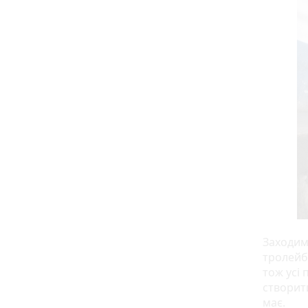
Заходим
тролейб
тож усі 
створит
має.