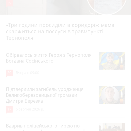
39
«Три години просиділи в коридорі»: мама
Вчора о 13:05
скаржиться на послуги в травмпункті
Тернополя
Обірвалось життя Героя з Тернополя
Богдана Сосінського
20
Вчора о 09:00
Підтвердили загибель уродженця
Великоберезовицької громади
Дмитра Березка
17
6 серпня 2026 р.
Вдарив поліцейського гирею по