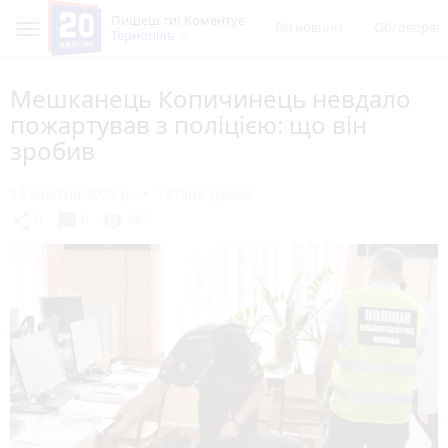
Пишеш ти! Коментує
Всі новини
Обговорен
Тернопіль
Мешканець Копичинець невдало
пожартував з поліцією: що він
зробив
14 жовтня 2023 р.
Тетяна Дзяма
chat_bubble
share
visibility
0
0
587