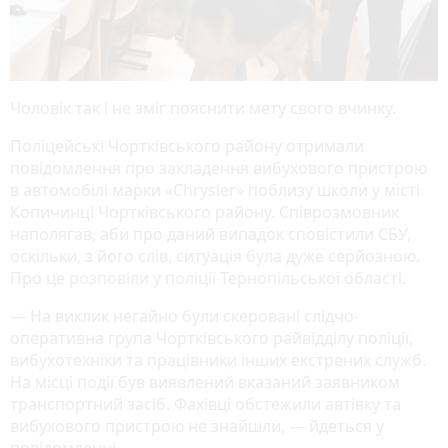
Чоловік так і не зміг пояснити мету свого вчинку.
Поліцейські Чортківського району отримали
повідомлення про закладення вибухового пристрою
в автомобілі марки «Chrysler» поблизу школи у місті
Копичинці Чортківського району. Співрозмовник
наполягав, аби про даний випадок сповістили СБУ,
оскільки, з його слів, ситуація була дуже серйозною.
Про це
розповіли
у поліції Тернопільської області.
— На виклик негайно були скеровані слідчо-
оперативна група Чортківського райвідділу поліції,
вибухотехніки та працівники інших екстрених служб.
На місці події був виявлений вказаний заявником
транспортний засіб. Фахівці обстежили автівку та
вибухового пристрою не знайшли, — йдеться у
повідомленні.