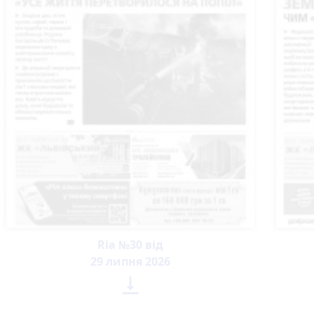
Ria №30 від
29 липня 2026
