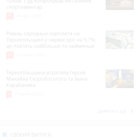
голові. Суд конфіскував металевий
спортінвентар
15
Вчора о 20:03
Рівень середньої зарплати на
Тернопільщині у червні зріс на 9,7%:
де платять найбільше та найменше
13
6 серпня 2026 р.
Тернопільщина втратила Героїв
Михайла Скоробогатого та Івана
Карабаника
9
7 серпня 2026 р.
keyboard_arrow_right
Дивитись ще
СВІЖИЙ ВИПУСК