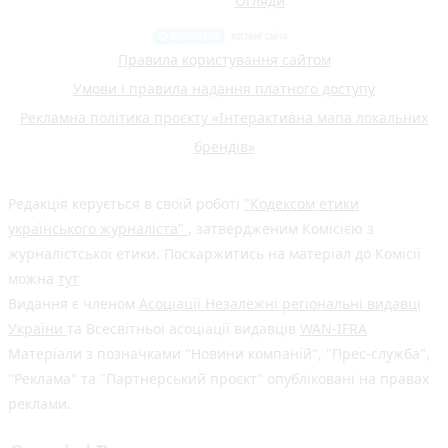
Огляди
Правила користування сайтом
Умови і правила надання платного доступу
Рекламна політика проєкту «Інтерактивна мапа локальних
брендів»
Редакція керується в своїй роботі
"Кодексом етики
українського журналіста"
, затвердженим Комісією з
журналістської етики. Поскаржитись на матеріал до Комісії
можна
тут
Видання є членом
Асоціації Незалежні регіональні видавці
України
та Всесвітньої асоціації видавців
WAN-IFRA
Матеріали з позначками "Новини компаній", "Прес-служба",
"Реклама" та "Партнерський проєкт" опубліковані на правах
реклами.