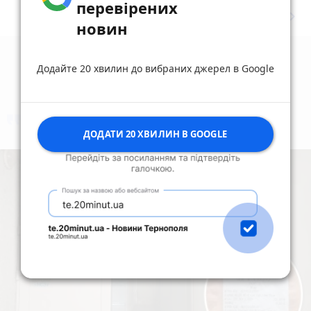
перевірених
keyboard_arrow_right
Дивитись ще
новин
Додайте 20 хвилин до вибраних джерел в Google
коментують
Найчастіше
ДОДАТИ 20 ХВИЛИН В GOOGLE