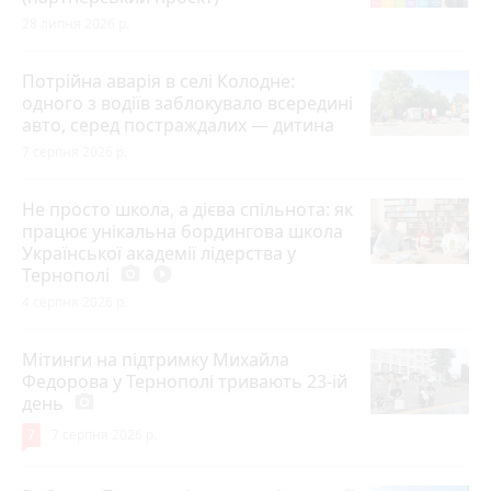
28 липня 2026 р.
Потрійна аварія в селі Колодне:
одного з водіїв заблокувало всередині
авто, серед постраждалих — дитина
7 серпня 2026 р.
Не просто школа, а дієва спільнота: як
працює унікальна бордингова школа
Української академії лідерства у
Тернополі
photo_camera
play_circle_filled
4 серпня 2026 р.
Мітинги на підтримку Михайла
Федорова у Тернополі тривають 23-ій
день
photo_camera
7
7 серпня 2026 р.