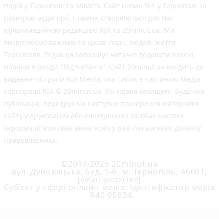
подій у Тернополі та області. Сайт новин №1 у Тернополі за
розміром аудиторії. Новини створюються для Вас
мультимедійною редакцією RIA та 20minut.ua. Ми
висвітлюємо важливі та цікаві події, людей, життя
Тернополя. Редакція запрошує читачів додавати власні
новини в розділ "Від читачів". Сайт 20minut.ua входить до
видавничої групи RIA Media, яка також є частиною Медіа
корпорації RIA © 20minut.ua. Усі права захищені. Будь-яка
публiкацiя, передрук чи наступне поширення матеріалів
сайту у друкованих або електронних засобах масової
інформації можлива винятково у разі письмового дозволу
правовласника.
©2017-2025 20minut.ua
вул. Дубовецька, буд. 1-б, м. Тернопіль, 46001;
[email protected]
Cуб'єкт у сфері онлайн-медіа; ідентифікатор медіа
- R40-05634.