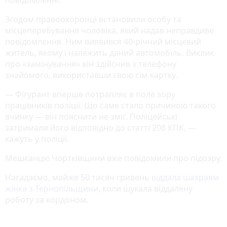
Згодом правоохоронці встановили особу та
місцеперебування чоловіка, який надав неправдиве
повідомлення. Ним виявився 40-річний місцевий
житель, якому і належить даний автомобіль. Виклик
про «замінування» він здійснив з телефону
знайомого, використавши свою сім-картку.
— Фігурант вперше потрапляє в поле зору
працівників поліції. Що саме стало причиною такого
вчинку — він пояснити не зміг. Поліцейські
затримали його відповідно до статті 208 КПК, —
кажуть у поліції.
Мешканцю Чортківщини вже повідомили про підозру.
Нагадаємо, майже 50 тисяч гривень
віддала шахраям
жінка з Тернопільщини,
коли шукала віддалену
роботу за кордоном.