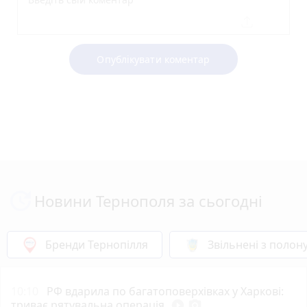
Опублікувати коментар
Новини Тернополя за сьогодні
Бренди Тернопілля
Звільнені з полон
10:10
РФ вдарила по багатоповерхівках у Харкові:
триває рятувальна операція
play_circle_filled
photo_camera