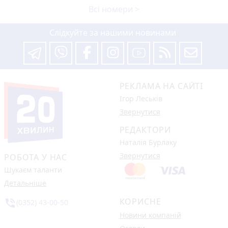
Всі номери >
Слідкуйте за нашими новинами
РЕКЛАМА НА САЙТІ
Ігор Леськів
Звернутися
РЕДАКТОРИ
Наталія Бурлаку
Звернутися
РОБОТА У НАС
Шукаєм таланти
Детальніше
КОРИСНЕ
phone_in_talk
(0352) 43-00-50
Новини компаній