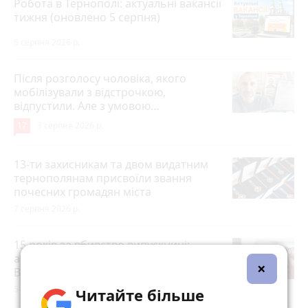
Робота в Тернополі: актуальні вакансії
тижня (оновлено 5 серпня)
5 серпня 2026 р.
Після розголосу чоловіка, якого
мобілізували з відстрочкою,
відпустили. Але з умовою…
17
3 серпня 2026 р.
13-ти захисникам та двом видатним
тернополянам присвоїли звання
почесних громадян міста
7 серпня 2026 р.
15 років за вбивство випускниці:
апеляційний суд залишив вирок
×
Василю Гнатюку без змін
5 серпня 2026 р.
Читайте більше