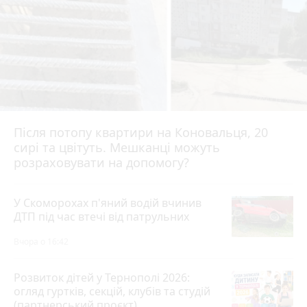
Після потопу квартири на Коновальця, 20
сирі та цвітуть. Мешканці можуть
розраховувати на допомогу?
У Скоморохах п'яний водій вчинив
ДТП під час втечі від патрульних
Вчора о 16:42
Розвиток дітей у Тернополі 2026:
огляд гуртків, секцій, клубів та студій
(партнерський проєкт)