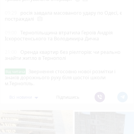
09:29
росія завдала масованого удару по Одесі, є
постраждалі
photo_camera
09:00
Тернопільщина втратила Героїв Андрія
Іскоростенського та Володимира Дичка
21:00
Оренда квартир без ріелторів: чи реально
знайти житло в Тернополі
Звернення стосовно нової розмітки і
Від читача
знаків дорожнього руху біля шостої школи
м.Тернопіль.
Всі новини
Підпишись