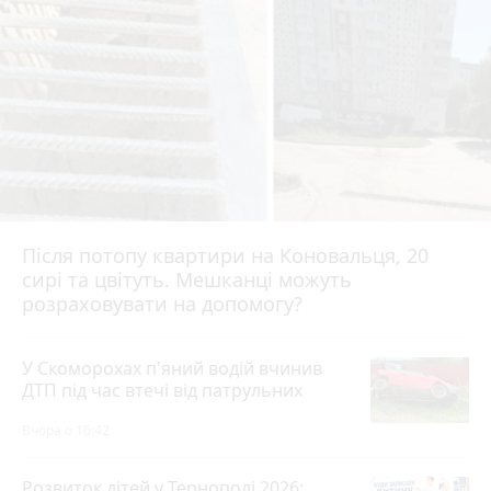
Після потопу квартири на Коновальця, 20
сирі та цвітуть. Мешканці можуть
розраховувати на допомогу?
У Скоморохах п'яний водій вчинив
ДТП під час втечі від патрульних
Вчора о 16:42
Розвиток дітей у Тернополі 2026: