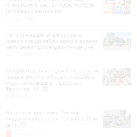
огляд гуртків, секцій, клубів та студій
(партнерський проєкт)
28 липня 2026 р.
Потрійна аварія в селі Колодне:
одного з водіїв заблокувало всередині
авто, серед постраждалих — дитина
7 серпня 2026 р.
Не просто школа, а дієва спільнота: як
працює унікальна бордингова школа
Української академії лідерства у
Тернополі
photo_camera
play_circle_filled
4 серпня 2026 р.
Мітинги на підтримку Михайла
Федорова у Тернополі тривають 23-ій
день
photo_camera
7
7 серпня 2026 р.