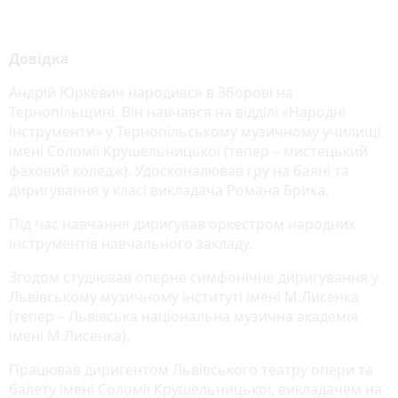
Довідка
Андрій Юркевич народився в Зборові на
Тернопільщині. Він навчався на відділі «Народні
інструменти» у Тернопільському музичному училищі
імені Соломії Крушельницької (тепер – мистецький
фаховий коледж). Удосконалював гру на баяні та
диригування у класі викладача Романа Брика.
Під час навчання диригував оркестром народних
інструментів навчального закладу.
Згодом студіював оперне симфонічне диригування у
Львівському музичному інституті імені М.Лисенка
(тепер – Львівська національна музична академія
імені М.Лисенка).
Працював диригентом Львівського театру опери та
балету імені Соломії Крушельницької, викладачем на