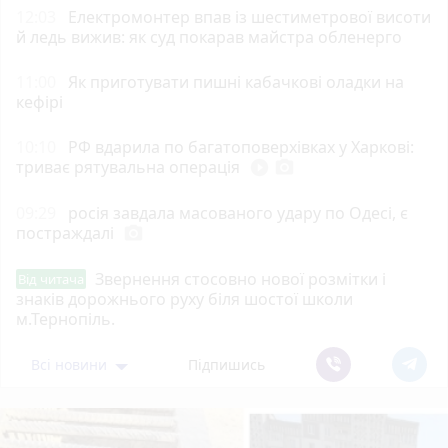
12:03
Електромонтер впав із шестиметрової висоти
й ледь вижив: як суд покарав майстра обленерго
11:00
Як приготувати пишні кабачкові оладки на
кефірі
10:10
РФ вдарила по багатоповерхівках у Харкові:
триває рятувальна операція
play_circle_filled
photo_camera
09:29
росія завдала масованого удару по Одесі, є
постраждалі
photo_camera
Звернення стосовно нової розмітки і
Від читача
знаків дорожнього руху біля шостої школи
м.Тернопіль.
Всі новини
Підпишись