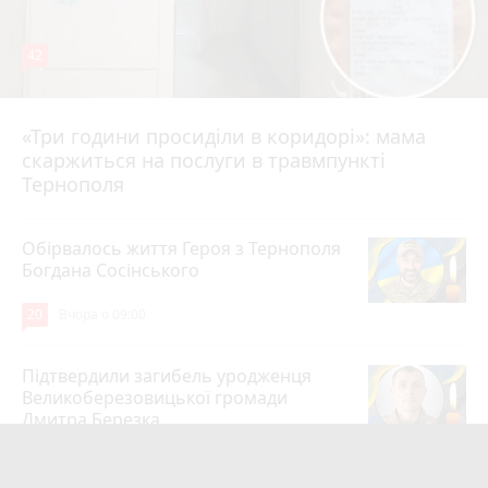
42
«Три години просиділи в коридорі»: мама
Вчора о 13:05
скаржиться на послуги в травмпункті
Тернополя
Обірвалось життя Героя з Тернополя
Богдана Сосінського
20
Вчора о 09:00
Підтвердили загибель уродженця
Великоберезовицької громади
Дмитра Березка
17
6 серпня 2026 р.