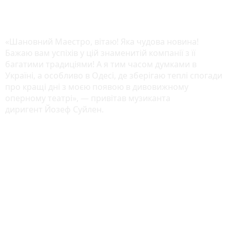
«Шановний Маестро, вітаю! Яка чудова новина!
Бажаю вам успіхів у цій знаменитій компанії з її
багатими традиціями! А я тим часом думками в
Україні, а особливо в Одесі, де зберігаю теплі спогади
про кращі дні з моєю появою в дивовижному
оперному театрі», — привітав музиканта
диригент Йозеф Суйлен.