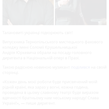
Талановиті українці підкорюють світ!
Випускника Тернопільського мистецького фахового
коледжу імені Соломії Крушельницької
Андрія Юркевича обрали на посаду головного
диригента в Національній опері в Празі.
Такою радісною новиною музикант
поділився
на своїй
сторінці.
«Кожен день моєї роботи буде присвячений моїй
рідній країні, яка зараз у вогні, кожна година,
проведена в цьому славному театрі буде виразом
вдячності братньому нам чеському народу! Слава
Україні!»
, —
пише диригент.