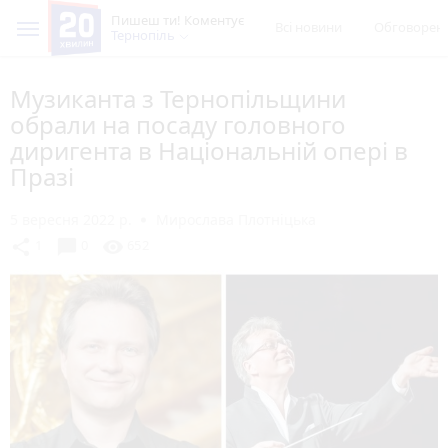
Пишеш ти! Коментує
Всі новини
Обговорен
Тернопіль
Музиканта з Тернопільщини
обрали на посаду головного
диригента в Національній опері в
Празі
5 вересня 2022 р.
Мирослава Плотніцька
chat_bubble
share
visibility
1
0
652