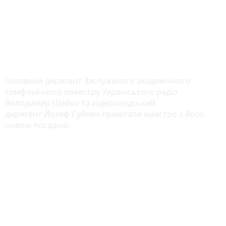
Головний диригент Заслуженого академічного
симфонічного оркестру Українського радіо
Володимир Шейко та нідерландський
диригент Йозеф Суйлен привітали маестро з його
новою посадою.