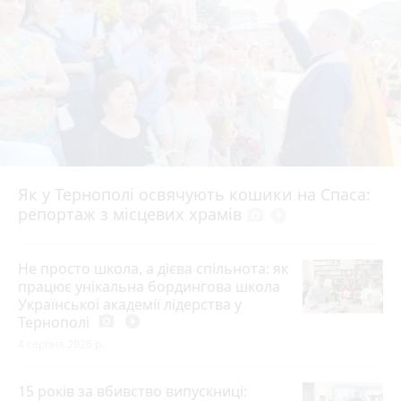
Як у Тернополі освячують кошики на Спаса:
репортаж з місцевих храмів
photo_camera
play_circle_filled
Не просто школа, а дієва спільнота: як
працює унікальна бордингова школа
Української академії лідерства у
Тернополі
photo_camera
play_circle_filled
4 серпня 2026 р.
15 років за вбивство випускниці: