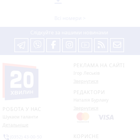
Всі номери >
Слідкуйте за нашими новинами
РЕКЛАМА НА САЙТІ
Ігор Леськів
Звернутися
РЕДАКТОРИ
Наталія Бурлаку
Звернутися
РОБОТА У НАС
Шукаєм таланти
Детальніше
КОРИСНЕ
phone_in_talk
(0352) 43-00-50