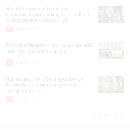
На війні загинули Герої Олег
Шелетин, Юрій Пушкар, Петро Федів
та Володимир Паламарчук
23
Вчора о 09:00
Робота в Тернополі: актуальні вакансії
тижня (оновлено 5 серпня)
20
Вчора о 14:13
Підтвердили загибель уродженця
Великоберезовицької громади
Дмитра Березка
16
11 годин тому
keyboard_arrow_right
Дивитись ще