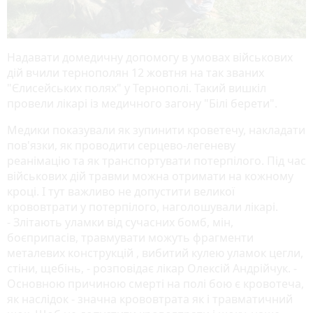
Надавати домедичну допомогу в умовах військових
дій вчили тернополян 12 жовтня на так званих
"Єлисейських полях" у Тернополі. Такий вишкіл
провели лікарі із медичного загону "Білі берети".
Медики показували як зупинити кроветечу, накладати
пов'язки, як проводити серцево-легеневу
реанімацію та як транспортувати потерпілого. Під час
військових дій травми можна отримати на кожному
кроці. І тут важливо не допустити великої
крововтрати у потерпілого, наголошували лікарі.
- Злітають уламки від сучасних бомб, мін,
боєприпасів, травмувати можуть фрагменти
металевих конструкцій , вибитий кулею уламок цегли,
стіни, щебінь, - розповідає лікар Олексій Андрійчук. -
Основною причиною смерті на полі бою є кровотеча,
як наслідок - значна крововтрата як і травматичний