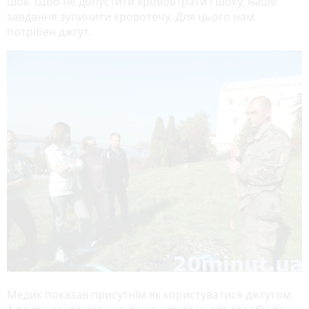
шок. Щоб не допустити крововтрати і шоку, наше
завдання зупинити кровотечу. Для цього нам
потрібен джгут.
Медик показав присутнім як користуватися джгутом.