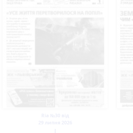
Ria №30 від
29 липня 2026
