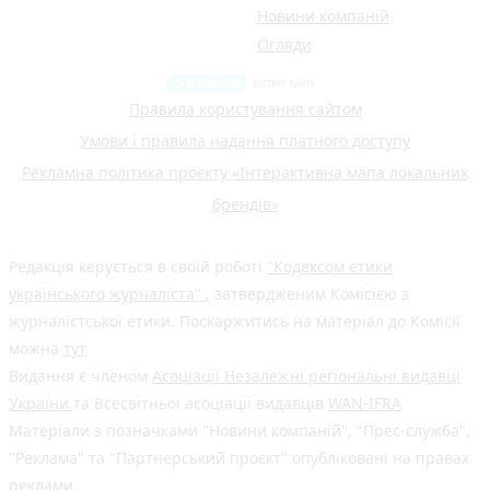
Новини компаній
Огляди
Правила користування сайтом
Умови і правила надання платного доступу
Рекламна політика проєкту «Інтерактивна мапа локальних
брендів»
Редакція керується в своїй роботі
"Кодексом етики
українського журналіста"
, затвердженим Комісією з
журналістської етики. Поскаржитись на матеріал до Комісії
можна
тут
Видання є членом
Асоціації Незалежні регіональні видавці
України
та Всесвітньої асоціації видавців
WAN-IFRA
Матеріали з позначками "Новини компаній", "Прес-служба",
"Реклама" та "Партнерський проєкт" опубліковані на правах
реклами.