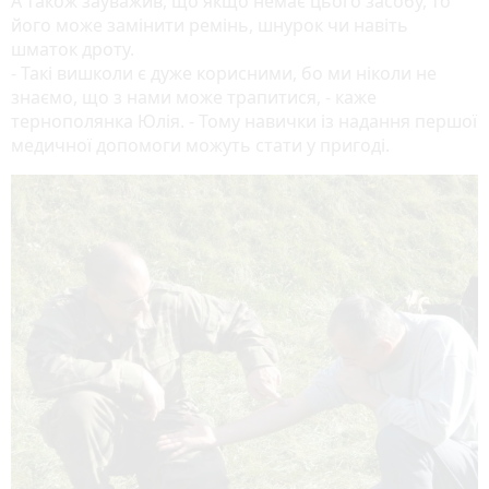
А також зауважив, що якщо немає цього засобу, то
його може замінити ремінь, шнурок чи навіть
шматок дроту.
- Такі вишколи є дуже корисними, бо ми ніколи не
знаємо, що з нами може трапитися, - каже
тернополянка Юлія. - Тому навички із надання першої
медичної допомоги можуть стати у пригоді.