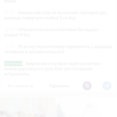
фільм
21:00
Земельний спір на Бучаччині: прокуратура
вимагає повернути майже 5 га лісу
20:00
Обрали єпископа-помічника Бучацької
єпархії УГКЦ
19:00
35-річну тернополянку підозрюють у крадіжці
телефона в неповнолітнього
Звернення стосовно нової розмітки і
Від читача
знаків дорожнього руху біля шостої школи
м.Тернопіль.
Всі новини
Підпишись