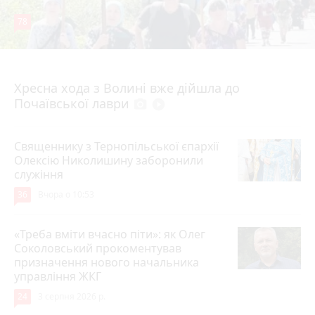
78
4 серпня 2026 р.
Хресна хода з Волині вже дійшла до
Почаївської лаври
photo_camera
play_circle_filled
Священнику з Тернопільської єпархії
Олексію Николишину заборонили
служіння
36
Вчора о 10:53
«Треба вміти вчасно піти»: як Олег
Соколовський прокоментував
призначення нового начальника
управління ЖКГ
24
3 серпня 2026 р.