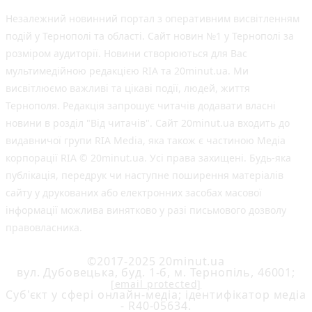
Незалежний новинний портал з оперативним висвітленням
подій у Тернополі та області. Сайт новин №1 у Тернополі за
розміром аудиторії. Новини створюються для Вас
мультимедійною редакцією RIA та 20minut.ua. Ми
висвітлюємо важливі та цікаві події, людей, життя
Тернополя. Редакція запрошує читачів додавати власні
новини в розділ "Від читачів". Сайт 20minut.ua входить до
видавничої групи RIA Media, яка також є частиною Медіа
корпорації RIA © 20minut.ua. Усі права захищені. Будь-яка
публiкацiя, передрук чи наступне поширення матеріалів
сайту у друкованих або електронних засобах масової
інформації можлива винятково у разі письмового дозволу
правовласника.
©2017-2025 20minut.ua
вул. Дубовецька, буд. 1-б, м. Тернопіль, 46001;
[email protected]
Cуб'єкт у сфері онлайн-медіа; ідентифікатор медіа
- R40-05634.