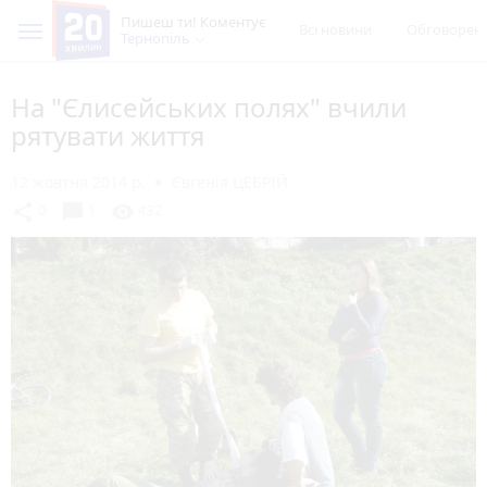
Пишеш ти! Коментує
Всі новини
Обговорен
Тернопіль
На "Єлисейських полях" вчили
рятувати життя
12 жовтня 2014 р.
Євгенія ЦЕБРІЙ
chat_bubble
share
visibility
0
1
432