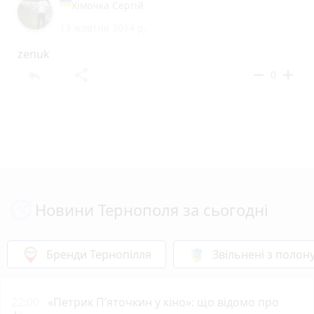
Хімочка Сергій
13 жовтня 2014 р.
zenuk
reply
share
remove
add
0
Новини Тернополя за сьогодні
Бренди Тернопілля
Звільнені з полон
22:00
«Петрик П’яточкин у кіно»: що відомо про