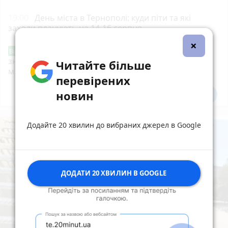
19:00
День міста в Тернополі: куди піти та які
заходи планують на 14-16 серпня
×
Звернення стосовно нової розмітки і
Від читача
знаків дорожнього руху біля шостої школи
Читайте більше
м.Тернопіль.
перевірених
новин
Всі новини
Підпишись
Додайте 20 хвилин до вибраних джерел в Google
ДОДАТИ 20 ХВИЛИН В GOOGLE