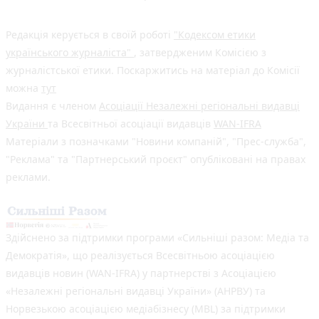
Редакція керується в своїй роботі
"Кодексом етики
українського журналіста"
, затвердженим Комісією з
журналістської етики. Поскаржитись на матеріал до Комісії
можна
тут
Видання є членом
Асоціації Незалежні регіональні видавці
України
та Всесвітньої асоціації видавців
WAN-IFRA
Матеріали з позначками "Новини компаній", "Прес-служба",
"Реклама" та "Партнерський проєкт" опубліковані на правах
реклами.
Здійснено за підтримки програми «Сильніші разом: Медіа та
Демократія», що реалізується Всесвітньою асоціацією
видавців новин (WAN-IFRA) у партнерстві з Асоціацією
«Незалежні регіональні видавці України» (АНРВУ) та
Норвезькою асоціацією медіабізнесу (MBL) за підтримки