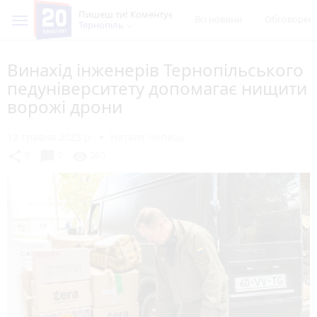
Пишеш ти! Коментує
Всі новини
Обговорен
Тернопіль
Винахід інженерів Тернопільського
педуніверситету допомагає нищити
ворожі дрони
12 травня 2023 р.
Наталя Чепець
chat_bubble
share
visibility
0
0
260