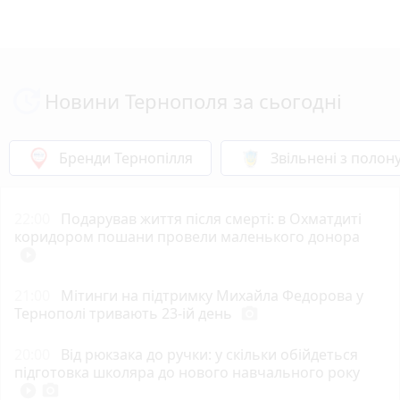
Новини Тернополя за сьогодні
Бренди Тернопілля
Звільнені з полон
22:00
Подарував життя після смерті: в Охматдиті
коридором пошани провели маленького донора
play_circle_filled
21:00
Мітинги на підтримку Михайла Федорова у
Тернополі тривають 23-ій день
photo_camera
20:00
Від рюкзака до ручки: у скільки обійдеться
підготовка школяра до нового навчального року
play_circle_filled
photo_camera