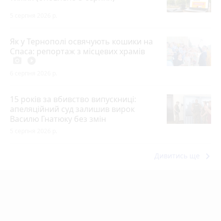
5 серпня 2026 р.
Як у Тернополі освячують кошики на
Спаса: репортаж з місцевих храмів
photo_camera
play_circle_filled
6 серпня 2026 р.
15 років за вбивство випускниці:
апеляційний суд залишив вирок
Василю Гнатюку без змін
5 серпня 2026 р.
keyboard_arrow_right
Дивитись ще