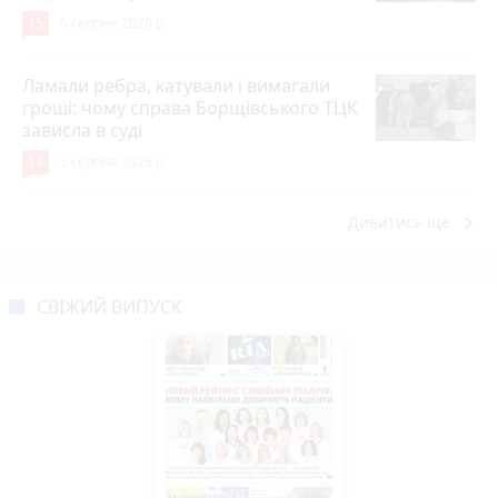
15
5 серпня 2026 р.
Ламали ребра, катували і вимагали
гроші: чому справа Борщівського ТЦК
зависла в суді
14
5 серпня 2026 р.
keyboard_arrow_right
Дивитись ще
СВІЖИЙ ВИПУСК