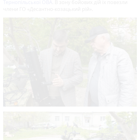
Тернопільської ОВА
. В зону бойових дій їх повезли
члени ГО «Десантно-козацький рій».