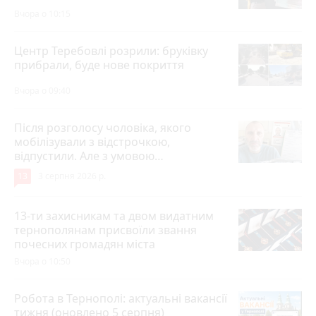
Вчора о 10:15
Центр Теребовлі розрили: бруківку
прибрали, буде нове покриття
Вчора о 09:40
Після розголосу чоловіка, якого
мобілізували з відстрочкою,
відпустили. Але з умовою…
13
3 серпня 2026 р.
13-ти захисникам та двом видатним
тернополянам присвоїли звання
почесних громадян міста
Вчора о 10:50
Робота в Тернополі: актуальні вакансії
тижня (оновлено 5 серпня)