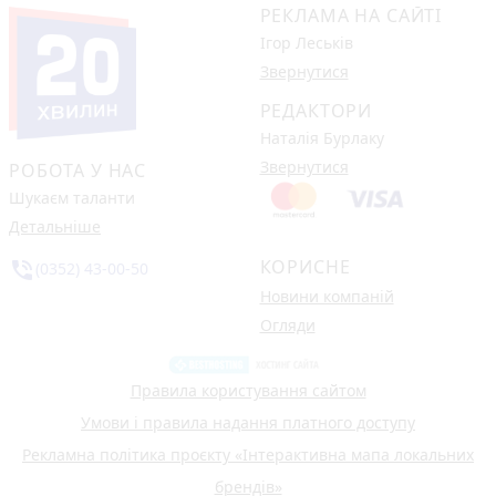
РЕКЛАМА НА САЙТІ
Ігор Леськів
Звернутися
РЕДАКТОРИ
Наталія Бурлаку
Звернутися
РОБОТА У НАС
Шукаєм таланти
Детальніше
КОРИСНЕ
phone_in_talk
(0352) 43-00-50
Новини компаній
Огляди
Правила користування сайтом
Умови і правила надання платного доступу
Рекламна політика проєкту «Інтерактивна мапа локальних
брендів»