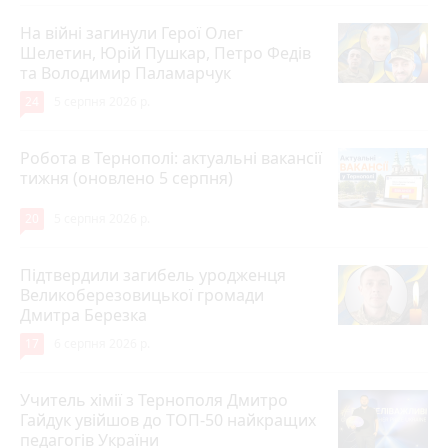
На війні загинули Герої Олег
Шелетин, Юрій Пушкар, Петро Федів
та Володимир Паламарчук
24
5 серпня 2026 р.
Робота в Тернополі: актуальні вакансії
тижня (оновлено 5 серпня)
20
5 серпня 2026 р.
Підтвердили загибель уродженця
Великоберезовицької громади
Дмитра Березка
17
6 серпня 2026 р.
Учитель хімії з Тернополя Дмитро
Гайдук увійшов до ТОП-50 найкращих
педагогів України