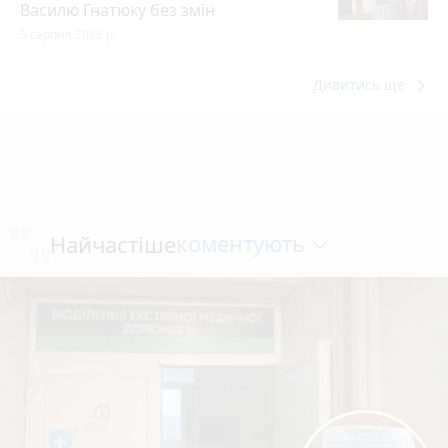
Василю Гнатюку без змін
5 серпня 2026 р.
keyboard_arrow_right
Дивитись ще
коментують
Найчастіше