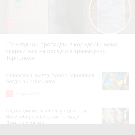
34
«Три години просиділи в коридорі»: мама
Вчора о 13:05
скаржиться на послуги в травмпункті
Тернополя
Обірвалось життя Героя з Тернополя
Богдана Сосінського
20
Вчора о 09:00
Підтвердили загибель уродженця
Великоберезовицької громади
Дмитра Березка
17
6 серпня 2026 р.