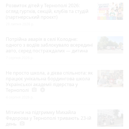
Розвиток дітей у Тернополі 2026:
огляд гуртків, секцій, клубів та студій
(партнерський проєкт)
28 липня 2026 р.
Потрійна аварія в селі Колодне:
одного з водіїв заблокувало всередині
авто, серед постраждалих — дитина
7 серпня 2026 р.
Не просто школа, а дієва спільнота: як
працює унікальна бордингова школа
Української академії лідерства у
Тернополі
photo_camera
play_circle_filled
4 серпня 2026 р.
Мітинги на підтримку Михайла
Федорова у Тернополі тривають 23-ій
день
photo_camera