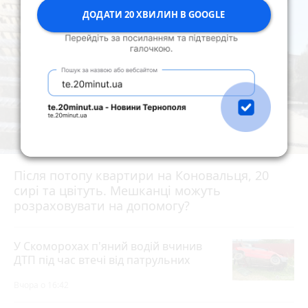
ДОДАТИ 20 ХВИЛИН В GOOGLE
Після потопу квартири на Коновальця, 20
сирі та цвітуть. Мешканці можуть
розраховувати на допомогу?
У Скоморохах п'яний водій вчинив
ДТП під час втечі від патрульних
Вчора о 16:42