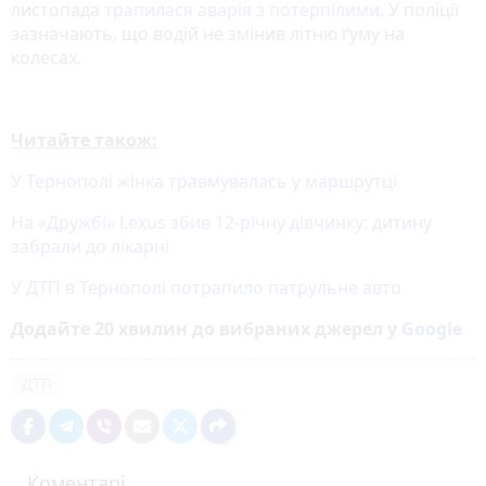
листопада
трапилася аварія з потерпілими
. У поліції
зазначають, що водій не змінив літню ґуму на
колесах.
Читайте також:
У Тернополі жінка травмувалась у маршрутці
На «Дружбі» Lexus збив 12-річну дівчинку: дитину
забрали до лікарні
У ДТП в Тернополі потрапило патрульне авто
Додайте 20 хвилин до вибраних джерел у
Google
ДТП
Коментарі