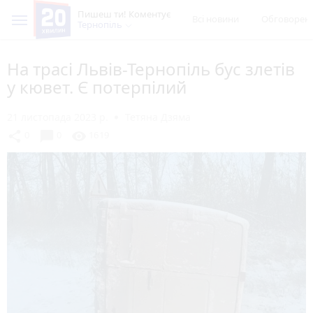
Пишеш ти! Коментує
Всі новини
Обговорен
Тернопіль
На трасі Львів-Тернопіль бус злетів
у кювет. Є потерпілий
21 листопада 2023 р.
Тетяна Дзяма
chat_bubble
share
visibility
0
0
1619