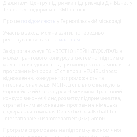
Діджитал», Центру підтримки підприємців Дія.Бізнес у
Тернополі, підприємці, ЗМІ та інші.
Про це
повідомляють
у Тернопільській міськраді
Участь в заході можна взяти, попередньо
реєструвавшись за
посиланням.
Захід організувує ГО «ВЕСТ ЮКРЕЙН ДІДЖИТАЛ» в
межах грантового конкурсу з системної підтримки
малого і середнього підприємництва на замовлення
програми міжнародної співпраці «EU4Business:
відновлення, конкурентоспроможність та
інтернаціоналізація МСП». Її спільно фінансують
Європейський Союз і уряд Німеччини. Грантовий
конкурс виконує Фонд розвитку підприємництва,
стратегічним виконавцем програми є німецька
федеральна компанія Deutsche Gesellschaft für
Internationale Zusammenarbeit (GIZ) GmbH.
Програма спрямована на підтримку економічної
стійкості, відновлення та зростання України,