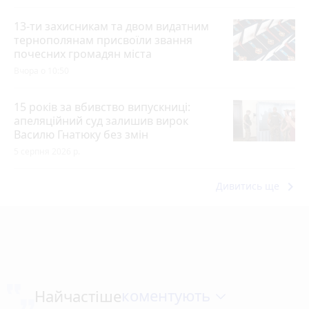
13-ти захисникам та двом видатним
тернополянам присвоїли звання
почесних громадян міста
Вчора о 10:50
15 років за вбивство випускниці:
апеляційний суд залишив вирок
Василю Гнатюку без змін
5 серпня 2026 р.
keyboard_arrow_right
Дивитись ще
коментують
Найчастіше