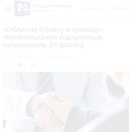
Пишеш ти! Коментує
Всі новини
Обговорен
Тернопіль
«Обличчя бізнесу в громаді»:
тернопільських підприємців
запрошують до діалогу
19 квітня 2023 р.
Наталя Чепець
chat_bubble
share
visibility
0
0
246