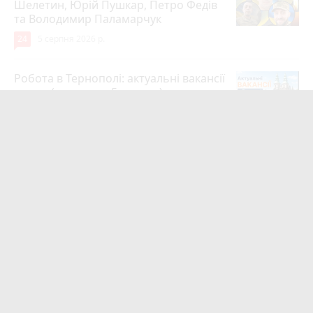
Шелетин, Юрій Пушкар, Петро Федів
та Володимир Паламарчук
24
5 серпня 2026 р.
Робота в Тернополі: актуальні вакансії
тижня (оновлено 5 серпня)
20
5 серпня 2026 р.
«Три години просиділи в коридорі»:
мама скаржиться на послуги в
травмпункті Тернополя
18
5 годин тому
Обірвалось життя Героя з Тернополя
Богдана Сосінського
17
9 годин тому