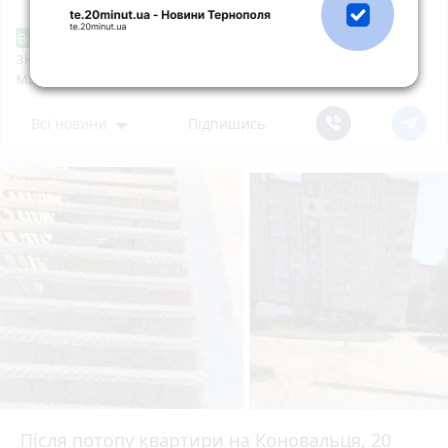
Звернення стосовно нової розмітки і
Від читача
знаків дорожнього руху біля шостої школи
м.Тернопіль.
Всі новини
Підпишись
Після потопу квартири на Коновальця, 20