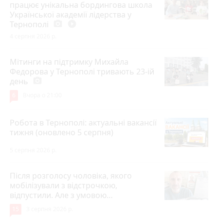
працює унікальна бордингова школа
Української академії лідерства у
Тернополі
photo_camera
play_circle_filled
4 серпня 2026 р.
Мітинги на підтримку Михайла
Федорова у Тернополі тривають 23-ій
день
photo_camera
6
Вчора о 21:00
Робота в Тернополі: актуальні вакансії
тижня (оновлено 5 серпня)
5 серпня 2026 р.
Після розголосу чоловіка, якого
мобілізували з відстрочкою,
відпустили. Але з умовою…
15
3 серпня 2026 р.