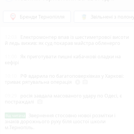
Бренди Тернопілля
Звільнені з полон
12:03
Електромонтер впав із шестиметрової висоти
й ледь вижив: як суд покарав майстра обленерго
11:00
Як приготувати пишні кабачкові оладки на
кефірі
10:10
РФ вдарила по багатоповерхівках у Харкові:
триває рятувальна операція
play_circle_filled
photo_camera
09:29
росія завдала масованого удару по Одесі, є
постраждалі
photo_camera
Звернення стосовно нової розмітки і
Від читача
знаків дорожнього руху біля шостої школи
м.Тернопіль.