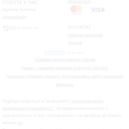
Звернутися
РОБОТА У НАС
Шукаєм таланти
Детальніше
КОРИСНЕ
phone_in_talk
(0352) 43-00-50
Новини компаній
Огляди
Правила користування сайтом
Умови і правила надання платного доступу
Рекламна політика проєкту «Інтерактивна мапа локальних
брендів»
Редакція керується в своїй роботі
"Кодексом етики
українського журналіста"
, затвердженим Комісією з
журналістської етики. Поскаржитись на матеріал до Комісії
можна
тут