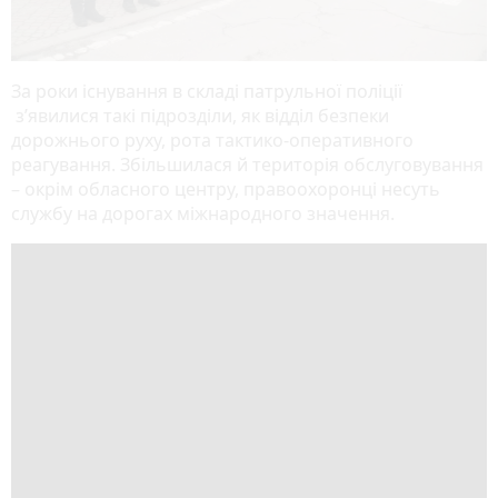
За роки існування в складі патрульної поліції
з’явилися такі підрозділи, як відділ безпеки
дорожнього руху, рота тактико-оперативного
реагування. Збільшилася й територія обслуговування
– окрім обласного центру, правоохоронці несуть
службу на дорогах міжнародного значення.