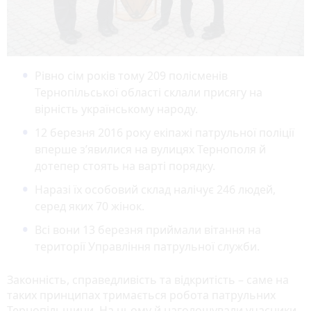
Рівно сім років тому 209 полісменів
Тернопільської області склали присягу на
вірність українському народу.
12 березня 2016 року екіпажі патрульної поліції
вперше з’явилися на вулицях Тернополя й
дотепер стоять на варті порядку.
Наразі їх особовий склад налічує 246 людей,
серед яких 70 жінок.
Всі вони 13 березня приймали вітання на
території Управління патрульної служби.
Законність, справедливість та відкритість – саме на
таких принципах тримається робота патрульних
Тернопільщини. На цьому й наголошували учасники