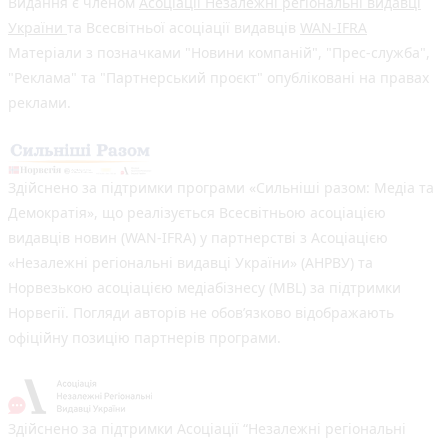
Видання є членом
Асоціації Незалежні регіональні видавці
України
та Всесвітньої асоціації видавців
WAN-IFRA
Матеріали з позначками "Новини компаній", "Прес-служба",
"Реклама" та "Партнерський проєкт" опубліковані на правах
реклами.
Здійснено за підтримки програми «Сильніші разом: Медіа та
Демократія», що реалізується Всесвітньою асоціацією
видавців новин (WAN-IFRA) у партнерстві з Асоціацією
«Незалежні регіональні видавці України» (АНРВУ) та
Норвезькою асоціацією медіабізнесу (MBL) за підтримки
Норвегії. Погляди авторів не обов’язково відображають
офіційну позицію партнерів програми.
Здійснено за підтримки Асоціації “Незалежні регіональні