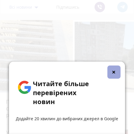
Всі новини
Підпишись
×
Читайте більше
перевірених
новин
Після потопу квартири на Коновальця, 20
сирі та цвітуть. Мешканці можуть
розраховувати на допомогу?
Додайте 20 хвилин до вибраних джерел в Google
У Скоморохах п'яний водій вчинив