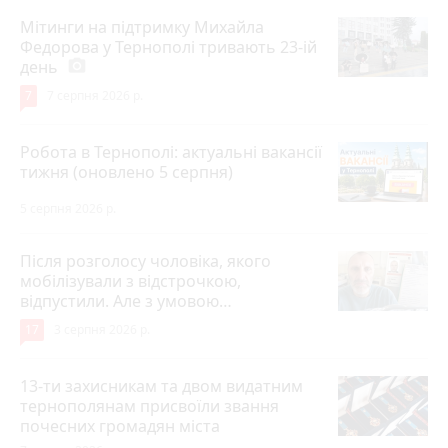
Мітинги на підтримку Михайла
Федорова у Тернополі тривають 23-ій
день
photo_camera
7
7 серпня 2026 р.
Робота в Тернополі: актуальні вакансії
тижня (оновлено 5 серпня)
5 серпня 2026 р.
Після розголосу чоловіка, якого
мобілізували з відстрочкою,
відпустили. Але з умовою…
17
3 серпня 2026 р.
13-ти захисникам та двом видатним
тернополянам присвоїли звання
почесних громадян міста