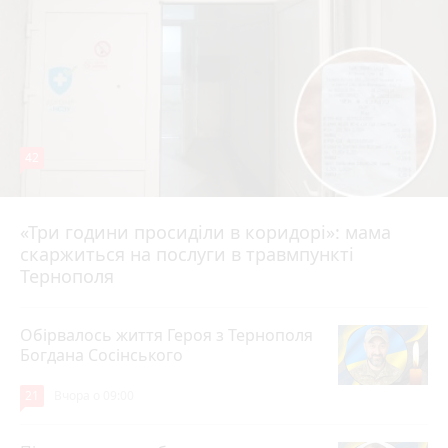
42
«Три години просиділи в коридорі»: мама
Вчора о 13:05
скаржиться на послуги в травмпункті
Тернополя
Обірвалось життя Героя з Тернополя
Богдана Сосінського
21
Вчора о 09:00