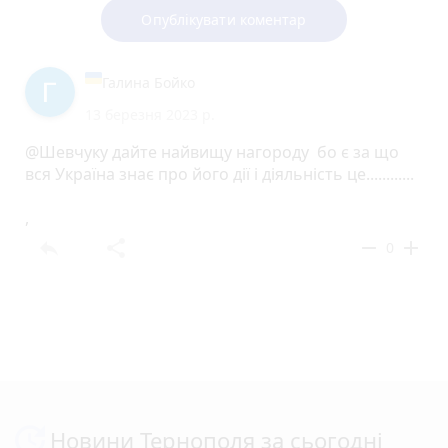
Опублікувати коментар
Галина Бойко
13 березня 2023 р.
@Шевчуку дайте найвищу нагороду бо є за що
вся Україна знає про його дії і діяльність це............
,
reply
share
remove
add
0
Новини Тернополя за сьогодні