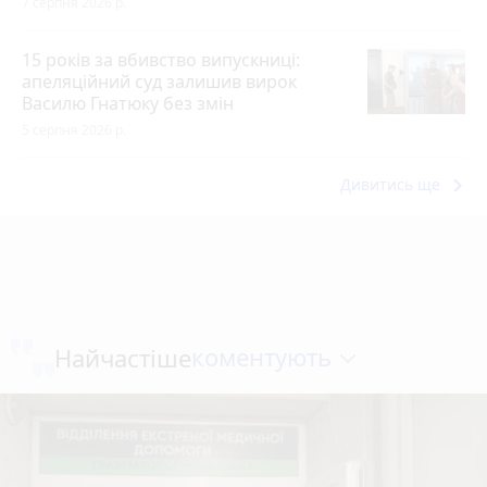
7 серпня 2026 р.
15 років за вбивство випускниці:
апеляційний суд залишив вирок
Василю Гнатюку без змін
5 серпня 2026 р.
keyboard_arrow_right
Дивитись ще
коментують
Найчастіше