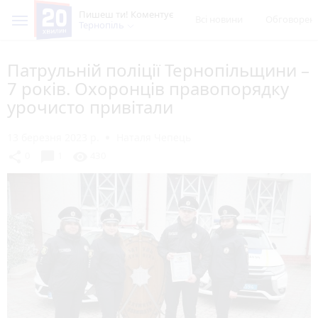
Пишеш ти! Коментує
Всі новини
Обговорен
Тернопіль
Патрульній поліції Тернопільщини –
7 років. Охоронців правопорядку
урочисто привітали
13 березня 2023 р.
Наталя Чепець
chat_bubble
share
visibility
0
1
430