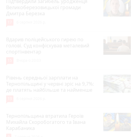
Підтвердили загибель уродженця
Великоберезовицької громади
Дмитра Березка
17
6 серпня 2026 р.
Вдарив поліцейського гирею по
голові. Суд конфіскував металевий
спортінвентар
15
Вчора о 20:03
Рівень середньої зарплати на
Тернопільщині у червні зріс на 9,7%:
де платять найбільше та найменше
13
6 серпня 2026 р.
Тернопільщина втратила Героїв
Михайла Скоробогатого та Івана
Карабаника
9
7 серпня 2026 р.