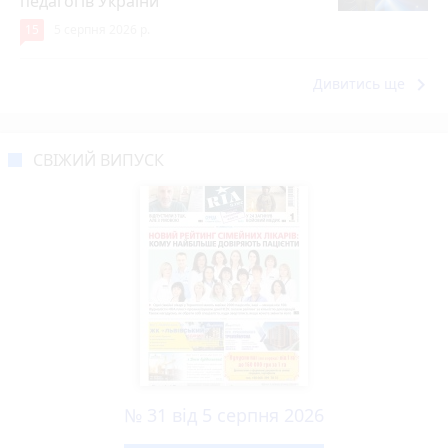
педагогів України
15
5 серпня 2026 р.
keyboard_arrow_right
Дивитись ще
СВІЖИЙ ВИПУСК
№ 31 від 5 серпня 2026