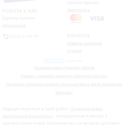
Наталія Бурлаку
Звернутися
РОБОТА У НАС
Шукаєм таланти
Детальніше
КОРИСНЕ
phone_in_talk
(0352) 43-00-50
Новини компаній
Огляди
Правила користування сайтом
Умови і правила надання платного доступу
Рекламна політика проєкту «Інтерактивна мапа локальних
брендів»
Редакція керується в своїй роботі
"Кодексом етики
українського журналіста"
, затвердженим Комісією з
журналістської етики. Поскаржитись на матеріал до Комісії