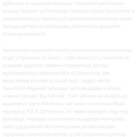
Здійснено за підтримки Асоціації “Незалежні регіональні
видавці України” та Foreningen Ukrainian Media Fund Nordic в
рамках реалізації проєкту Хаб підтримки регіональних медіа.
Погляди авторів не обов'язково збігаються з офіційною
позицією партнерів
Незалежний новинний портал з оперативним висвітленням
подій у Тернополі та області. Сайт новин №1 у Тернополі за
розміром аудиторії. Новини створюються для Вас
мультимедійною редакцією RIA та 20minut.ua. Ми
висвітлюємо важливі та цікаві події, людей, життя
Тернополя. Редакція запрошує читачів додавати власні
новини в розділ "Від читачів". Сайт 20minut.ua входить до
видавничої групи RIA Media, яка також є частиною Медіа
корпорації RIA © 20minut.ua. Усі права захищені. Будь-яка
публiкацiя, передрук чи наступне поширення матеріалів
сайту у друкованих або електронних засобах масової
інформації можлива винятково у разі письмового дозволу