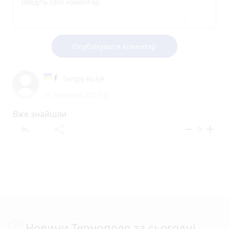
Опублікувати коментар
Sergiy Kulyk
21 вересня 2023 р.
Вже знайшли
reply
share
remove
add
0
Новини Тернополя за сьогодні