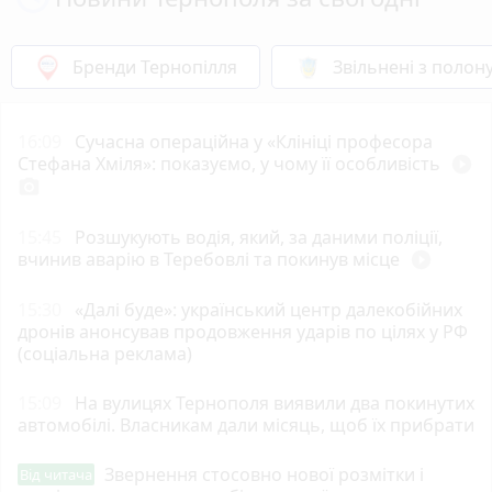
Бренди Тернопілля
Звільнені з полон
16:09
Сучасна операційна у «Клініці професора
Стефана Хміля»: показуємо, у чому її особливість
play_circle_filled
photo_camera
15:45
Розшукують водія, який, за даними поліції,
вчинив аварію в Теребовлі та покинув місце
play_circle_filled
15:30
«Далі буде»: український центр далекобійних
дронів анонсував продовження ударів по цілях у РФ
(соціальна реклама)
15:09
На вулицях Тернополя виявили два покинутих
автомобілі. Власникам дали місяць, щоб їх прибрати
Звернення стосовно нової розмітки і
Від читача