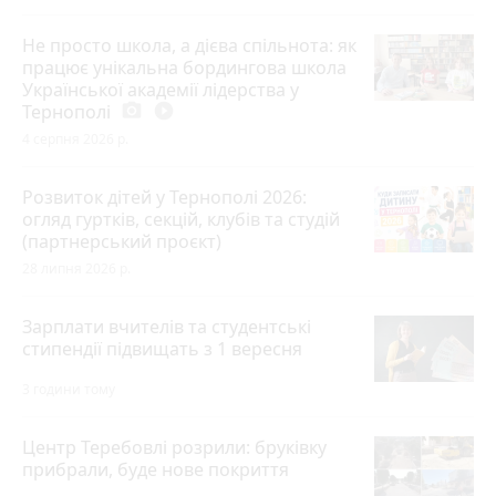
Не просто школа, а дієва спільнота: як
працює унікальна бордингова школа
Української академії лідерства у
Тернополі
photo_camera
play_circle_filled
4 серпня 2026 р.
Розвиток дітей у Тернополі 2026:
огляд гуртків, секцій, клубів та студій
(партнерський проєкт)
28 липня 2026 р.
Зарплати вчителів та студентські
стипендії підвищать з 1 вересня
3 години тому
Центр Теребовлі розрили: бруківку
прибрали, буде нове покриття