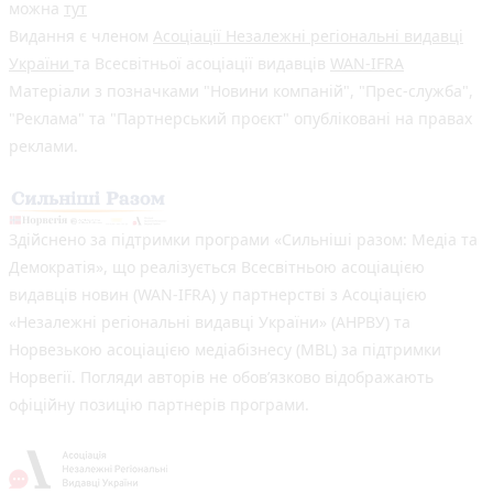
можна
тут
Видання є членом
Асоціації Незалежні регіональні видавці
України
та Всесвітньої асоціації видавців
WAN-IFRA
Матеріали з позначками "Новини компаній", "Прес-служба",
"Реклама" та "Партнерський проєкт" опубліковані на правах
реклами.
Здійснено за підтримки програми «Сильніші разом: Медіа та
Демократія», що реалізується Всесвітньою асоціацією
видавців новин (WAN-IFRA) у партнерстві з Асоціацією
«Незалежні регіональні видавці України» (АНРВУ) та
Норвезькою асоціацією медіабізнесу (MBL) за підтримки
Норвегії. Погляди авторів не обов’язково відображають
офіційну позицію партнерів програми.