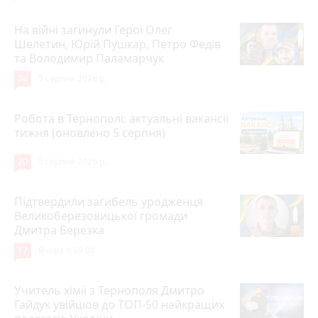
На війні загинули Герої Олег
Шелетин, Юрій Пушкар, Петро Федів
та Володимир Паламарчук
24
5 серпня 2026 р.
Робота в Тернополі: актуальні вакансії
тижня (оновлено 5 серпня)
20
5 серпня 2026 р.
Підтвердили загибель уродженця
Великоберезовицької громади
Дмитра Березка
17
Вчора о 09:00
Учитель хімії з Тернополя Дмитро
Гайдук увійшов до ТОП-50 найкращих