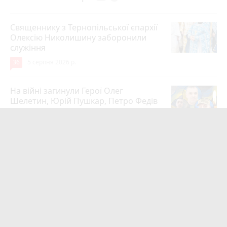
Священнику з Тернопільської єпархії
Олексію Николишину заборонили
служіння
36
5 серпня 2026 р.
На війні загинули Герої Олег
Шелетин, Юрій Пушкар, Петро Федів
та Володимир Паламарчук
24
5 серпня 2026 р.
Робота в Тернополі: актуальні вакансії
тижня (оновлено 5 серпня)
20
5 серпня 2026 р.
Підтвердили загибель уродженця
Великоберезовицької громади