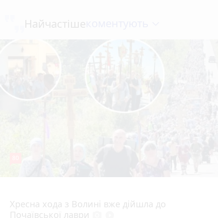
коментують
Найчастіше
80
4 серпня 2026 р.
Хресна хода з Волині вже дійшла до
Почаївської лаври
photo_camera
play_circle_filled