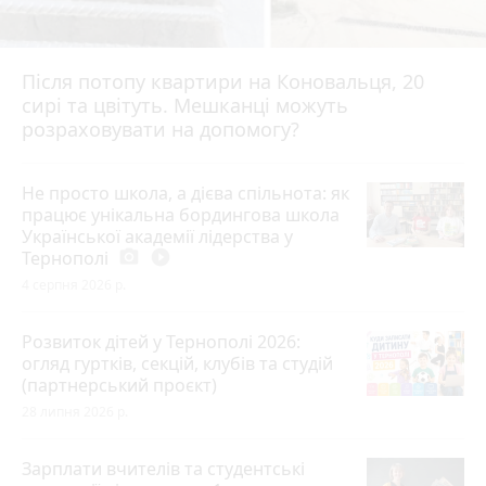
Після потопу квартири на Коновальця, 20
сирі та цвітуть. Мешканці можуть
розраховувати на допомогу?
Не просто школа, а дієва спільнота: як
працює унікальна бордингова школа
Української академії лідерства у
Тернополі
photo_camera
play_circle_filled
4 серпня 2026 р.
Розвиток дітей у Тернополі 2026:
огляд гуртків, секцій, клубів та студій
(партнерський проєкт)
28 липня 2026 р.
Зарплати вчителів та студентські