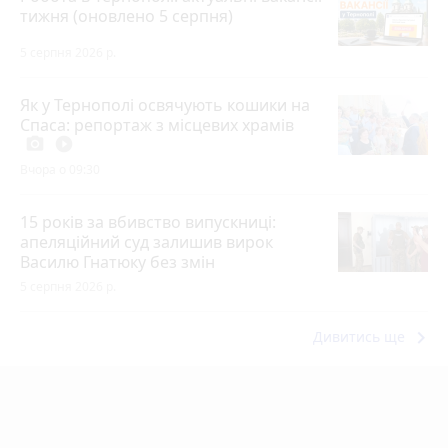
тижня (оновлено 5 серпня)
5 серпня 2026 р.
Як у Тернополі освячують кошики на
Спаса: репортаж з місцевих храмів
photo_camera
play_circle_filled
Вчора о 09:30
15 років за вбивство випускниці:
апеляційний суд залишив вирок
Василю Гнатюку без змін
5 серпня 2026 р.
keyboard_arrow_right
Дивитись ще