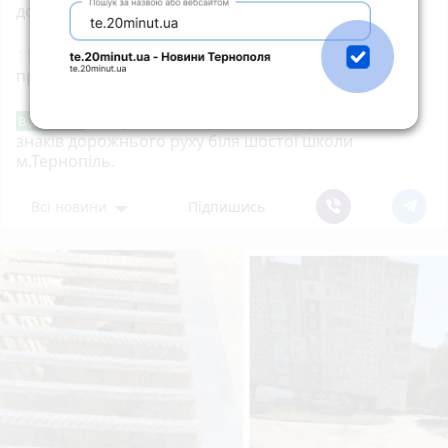
допомогу?
11:35
На Текстильній сталась пожежа на
приватному підприємстві
Звернення стосовно нової розмітки і
Від читача
знаків дорожнього руху біля шостої школи
м.Тернопіль.
Всі новини
Підпишись