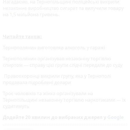
Нагадаємо, на Тернопільщині поліцейські викрили
незаконне виробництво сигарет
та вилучили товару
на 1,5 мільйона гривень.
Читайте також:
Тернополянин виготовляв алкоголь у гаражі
Тернополянин організував незаконну торгівлю
спиртом — справу цієї групи слідчі передали до суду
Правоохоронці викрили групу, яка у Тернополі
продавала підроблені долари
Троє чоловіків та жінка організували на
Тернопільщині незаконну торгівлю наркотиками — їх
судитимуть
Додайте 20 хвилин до вибраних джерел у
Google