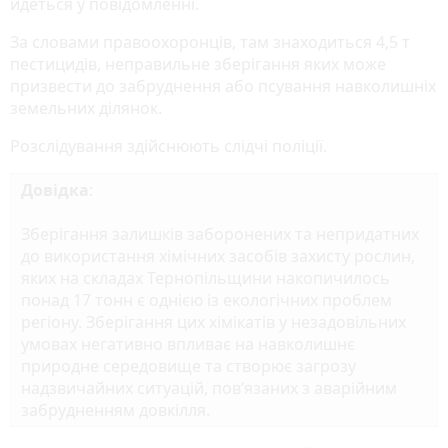
йдеться у повідомленні.
За словами правоохоронців, там знаходиться 4,5 т
пестицидів, неправильне зберігання яких може
призвести до забруднення або псування навколишніх
земельних ділянок.
Розслідування здійснюють слідчі поліції.
Довідка
:
Зберігання залишків заборонених та непридатних
до використання хімічних засобів захисту рослин,
яких на складах Тернопільщини накопичилось
понад 17 тонн є однією із екологічних проблем
регіону. Зберігання цих хімікатів у незадовільних
умовах негативно впливає на навколишнє
природне середовище та створює загрозу
надзвичайних ситуацій, пов’язаних з аварійним
забрудненням довкілля.