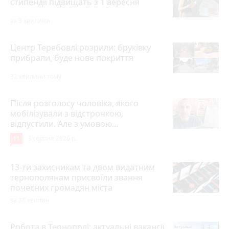
стипендії підвищать з 1 вересня
за 3 хвилини
Центр Теребовлі розрили: бруківку
прибрали, буде нове покриття
32 хвилини тому
Після розголосу чоловіка, якого
мобілізували з відстрочкою,
відпустили. Але з умовою…
11
3 серпня 2026 р.
13-ти захисникам та двом видатним
тернополянам присвоїли звання
почесних громадян міста
за 38 хвилин
Робота в Тернополі: актуальні вакансії