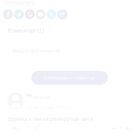
прокуратура
Коментарі (1)
Опублікувати коментар
Читач09
17 листопада 2023 р.
Дурниці а тим касрв корупція цвіте
reply
share
remove
add
0