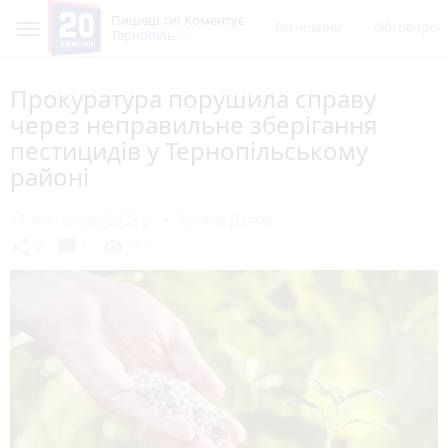
Пишеш ти! Коментує
Всі новини
Обговорен
Тернопіль
Прокуратура порушила справу
через неправильне зберігання
пестицидів у Тернопільському
районі
17 листопада 2023 р.
Тетяна Дзяма
chat_bubble
share
visibility
0
1
147