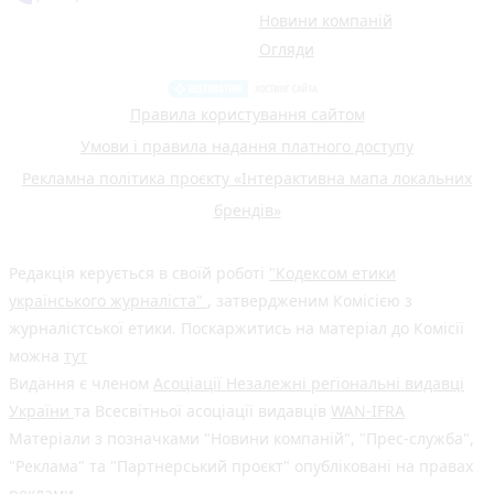
Новини компаній
Огляди
Правила користування сайтом
Умови і правила надання платного доступу
Рекламна політика проєкту «Інтерактивна мапа локальних
брендів»
Редакція керується в своїй роботі
"Кодексом етики
українського журналіста"
, затвердженим Комісією з
журналістської етики. Поскаржитись на матеріал до Комісії
можна
тут
Видання є членом
Асоціації Незалежні регіональні видавці
України
та Всесвітньої асоціації видавців
WAN-IFRA
Матеріали з позначками "Новини компаній", "Прес-служба",
"Реклама" та "Партнерський проєкт" опубліковані на правах
реклами.