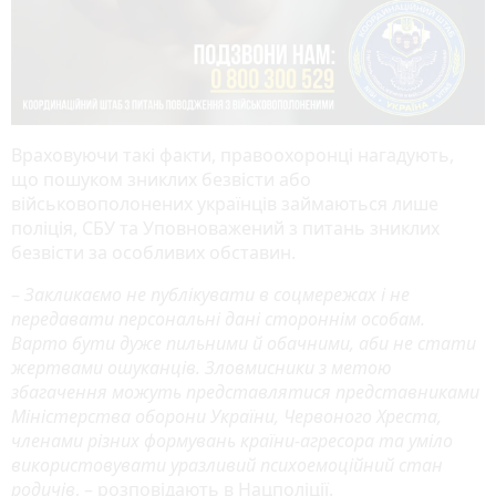
Враховуючи такі факти, правоохоронці нагадують,
що пошуком зниклих безвісти або
військовополонених українців займаються лише
поліція, СБУ та Уповноважений з питань зниклих
безвісти за особливих обставин.
–
Закликаємо не публікувати в соцмережах і не
передавати персональні дані стороннім особам.
Варто бути дуже пильними й обачними, аби не стати
жертвами ошуканців. Зловмисники з метою
збагачення можуть представлятися представниками
Міністерства оборони України, Червоного Хреста,
членами різних формувань країни-агресора та уміло
використовувати уразливий психоемоційний стан
родичів
, – розповідають в Нацполіції.