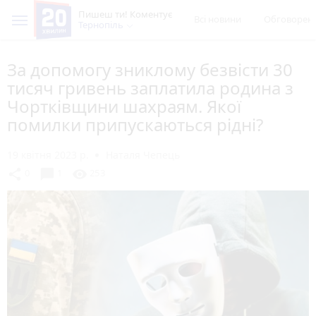
Пишеш ти! Коментує
Всі новини
Обговорен
Тернопіль
За допомогу зниклому безвісти 30
тисяч гривень заплатила родина з
Чортківщини шахраям. Якої
помилки припускаються рідні?
19 квітня 2023 р.
Наталя Чепець
chat_bubble
share
visibility
0
1
253