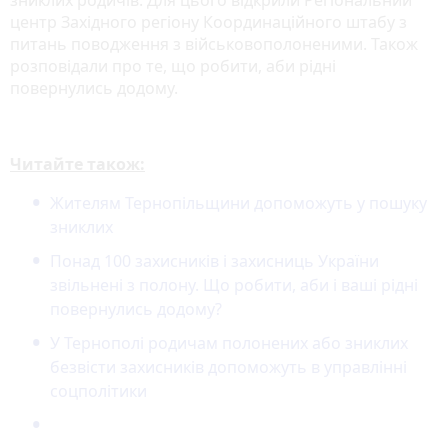
зниклих родичів. Для цього відкрили Регіональний
центр Західного регіону Координаційного штабу з
питань поводження з військовополоненими. Також
розповідали про те, що робити, аби рідні
повернулись додому.
Читайте також:
Жителям Тернопільщини допоможуть у пошуку
зниклих
Понад 100 захисників і захисниць України
звільнені з полону. Що робити, аби і ваші рідні
повернулись додому?
У Тернополі родичам полонених або зниклих
безвісти захисників допоможуть в управлінні
соцполітики