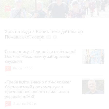
77
4 серпня 2026 р.
Хресна хода з Волині вже дійшла до
Почаївської лаври
photo_camera
play_circle_filled
Священнику з Тернопільської єпархії
Олексію Николишину заборонили
служіння
35
Вчора о 10:53
«Треба вміти вчасно піти»: як Олег
Соколовський прокоментував
призначення нового начальника
управління ЖКГ
24
3 серпня 2026 р.