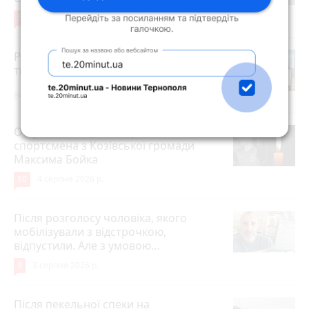
5
4 серпня 2026 р.
Робота в Тернополі: актуальні вакансії
тижня (оновлено 5 серпня)
Вчора о 14:13
Обірвалось життя 16-річного
спортсмена з Козівської громади
Максима Бойка
10
4 серпня 2026 р.
Після розголосу чоловіка, якого
мобілізували з відстрочкою,
відпустили. Але з умовою…
9
3 серпня 2026 р.
Після пекельної спеки на