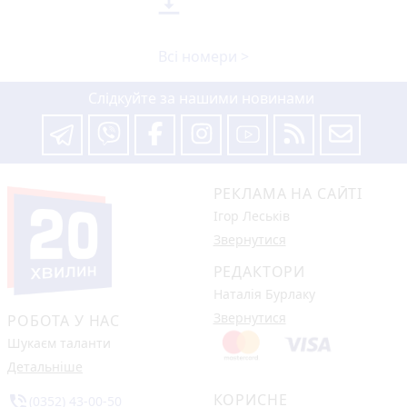

Всі номери >
Слідкуйте за нашими новинами
РЕКЛАМА НА САЙТІ
Ігор Леськів
Звернутися
РЕДАКТОРИ
Наталія Бурлаку
Звернутися
РОБОТА У НАС
Шукаєм таланти
Детальніше
КОРИСНЕ
phone_in_talk
(0352) 43-00-50