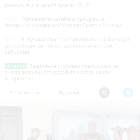
репортаж з місцевих храмів
play_circle_filled
photo_camera
09:00
Підтвердили загибель уродженця
Великоберезовицької громади Дмитра Березка
08:00
Яблучний спас або Преображення Господнє:
що сьогодні святкуємо, що освячуємо та які
заборони
Звернення стосовно нової розмітки і
Від читача
знаків дорожнього руху біля шостої школи
м.Тернопіль.
Всі новини
Підпишись