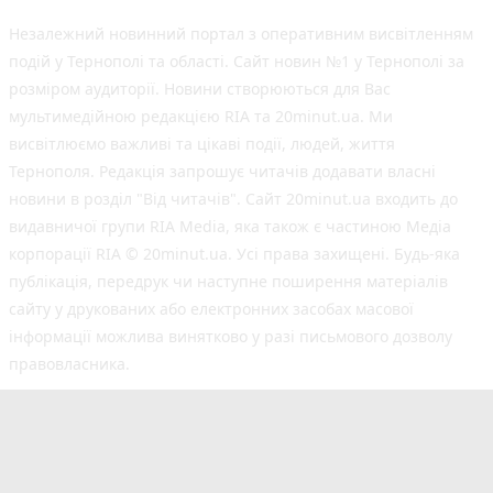
Незалежний новинний портал з оперативним висвітленням
подій у Тернополі та області. Сайт новин №1 у Тернополі за
розміром аудиторії. Новини створюються для Вас
мультимедійною редакцією RIA та 20minut.ua. Ми
висвітлюємо важливі та цікаві події, людей, життя
Тернополя. Редакція запрошує читачів додавати власні
новини в розділ "Від читачів". Сайт 20minut.ua входить до
видавничої групи RIA Media, яка також є частиною Медіа
корпорації RIA © 20minut.ua. Усі права захищені. Будь-яка
публiкацiя, передрук чи наступне поширення матеріалів
сайту у друкованих або електронних засобах масової
інформації можлива винятково у разі письмового дозволу
правовласника.
©2017-2025 20minut.ua
вул. Дубовецька, буд. 1-б, м. Тернопіль, 46001;
[email protected]
Cуб'єкт у сфері онлайн-медіа; ідентифікатор медіа
- R40-05634.