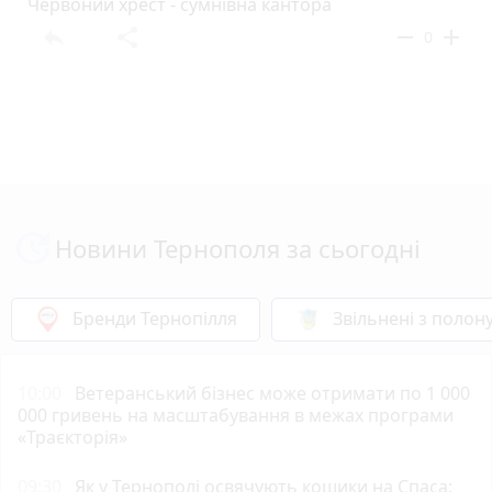
Червоний хрест - сумнівна кантора
reply
share
remove
add
0
Новини Тернополя за сьогодні
Бренди Тернопілля
Звільнені з полон
10:00
Ветеранський бізнес може отримати по 1 000
000 гривень на масштабування в межах програми
«Траєкторія»
09:30
Як у Тернополі освячують кошики на Спаса: