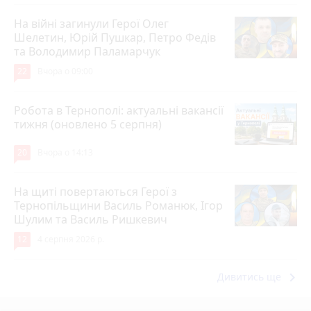
На війні загинули Герої Олег
Шелетин, Юрій Пушкар, Петро Федів
та Володимир Паламарчук
22
Вчора о 09:00
Робота в Тернополі: актуальні вакансії
тижня (оновлено 5 серпня)
20
Вчора о 14:13
На щиті повертаються Герої з
Тернопільщини Василь Романюк, Ігор
Шулим та Василь Ришкевич
12
4 серпня 2026 р.
keyboard_arrow_right
Дивитись ще