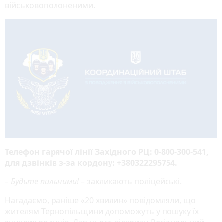
військовополоненими.
Телефон гарячої лінії Західного РЦ: 0-800-300-541,
для дзвінків з-за кордону: +380322295754.
– Будьте пильними!
– закликають поліцейські.
Нагадаємо, раніше «20 хвилин» повідомляли, що
жителям Тернопільщини допоможуть у пошуку їх