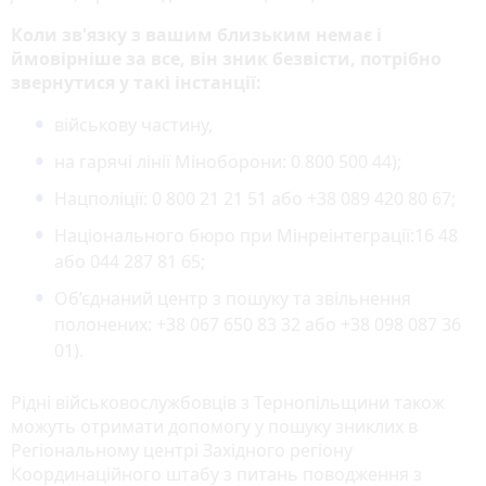
Коли зв'язку з вашим близьким немає і
ймовірніше за все, він зник безвісти, потрібно
звернутися у такі інстанції:
військову частину,
на гарячі лінії Міноборони: 0 800 500 44);
Нацполіції: 0 800 21 21 51 або +38 089 420 80 67;
Національного бюро при Мінреінтеграції:16 48
або 044 287 81 65;
Об’єднаний центр з пошуку та звільнення
полонених: +38 067 650 83 32 або +38 098 087 36
01).
Рідні військовослужбовців з Тернопільщини також
можуть отримати допомогу у пошуку зниклих в
Регіональному центрі Західного регіону
Координаційного штабу з питань поводження з