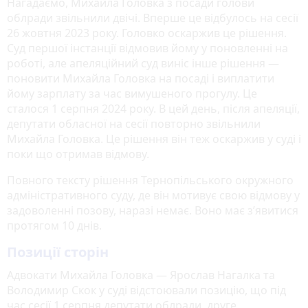
Нагадаємо, Михайла Головка з посади голови
облради звільнили двічі. Вперше це відбулось на сесії
26 жовтня 2023 року. Головко оскаржив це рішення.
Суд першої інстанції відмовив йому у поновленні на
роботі, але апеляційний суд виніс інше рішення —
поновити Михайла Головка на посаді і виплатити
йому зарплату за час вимушеного прогулу. Це
сталося 1 серпня 2024 року. В цей день, після апеляції,
депутати обласної на сесії повторно звільнили
Михайла Головка. Це рішення він теж оскаржив у суді і
поки що отримав відмову.
Повного тексту рішення Тернопільського окружного
адміністративного суду, де він мотивує свою відмову у
задоволенні позову, наразі немає. Воно має з’явитися
протягом 10 днів.
Позиції сторін
Адвокати Михайла Головка — Ярослав Нагалка та
Володимир Скок у суді відстоювали позицію, що під
час сесії 1 серпня депутати облради, друге