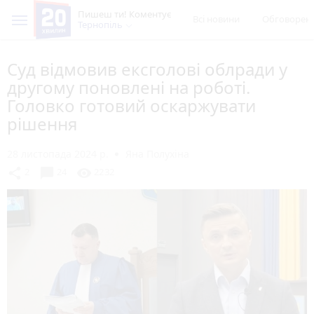
Пишеш ти! Коментує
Всі новини
Обговорен
Тернопіль
Суд відмовив ексголові облради у
другому поновлені на роботі.
Головко готовий оскаржувати
рішення
28 листопада 2024 р.
Яна Полухіна
chat_bubble
share
visibility
2
24
2232