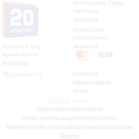
РЕКЛАМА НА САЙТІ
Ігор Леськів
Звернутися
РЕДАКТОРИ
Наталія Бурлаку
Звернутися
РОБОТА У НАС
Шукаєм таланти
Детальніше
КОРИСНЕ
phone_in_talk
(0352) 43-00-50
Новини компаній
Огляди
Правила користування сайтом
Умови і правила надання платного доступу
Рекламна політика проєкту «Інтерактивна мапа локальних
брендів»