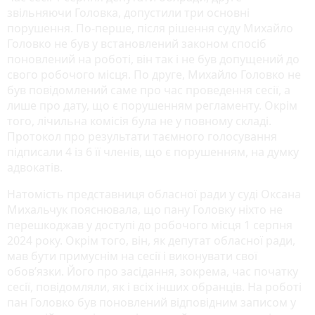
звільняючи Головка, допустили три основні
порушення. По-перше, після рішення суду Михайло
Головко не був у встановлений законом спосіб
поновлений на роботі, він так і не був допущений до
свого робочого місця. По друге, Михайло Головко не
був повідомлений саме про час проведення сесії, а
лише про дату, що є порушенням регламенту. Окрім
того, лічильна комісія була не у повному складі.
Протокол про результати таємного голосування
підписали 4 із 6 її членів, що є порушенням, на думку
адвокатів.
Натомість представниця обласної ради у суді Оксана
Михальчук пояснювала, що пану Головку ніхто не
перешкоджав у доступі до робочого місця 1 серпня
2024 року. Окрім того, він, як депутат обласної ради,
мав бути примуснім на сесії і виконувати свої
обов’язки. Його про засідання, зокрема, час початку
сесії, повідомляли, як і всіх інших обранців. На роботі
пан Головко був поновлений відповідним записом у