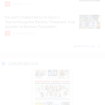
20
Вчора о 14:13
На щиті повертаються Герої з
Тернопільщини Василь Романюк, Ігор
Шулим та Василь Ришкевич
12
4 серпня 2026 р.
keyboard_arrow_right
Дивитись ще
СВІЖИЙ ВИПУСК