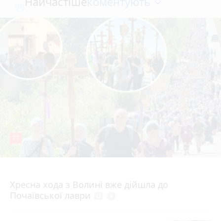
коментують
Найчастіше
77
4 серпня 2026 р.
Хресна хода з Волині вже дійшла до
Почаївської лаври
photo_camera
play_circle_filled