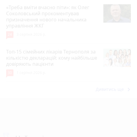
«Треба вміти вчасно піти»: як Олег
Соколовський прокоментував
призначення нового начальника
управління ЖКГ
24
3 серпня 2026 р.
Топ-15 сімейних лікарів Тернополя за
кількістю декларацій: кому найбільше
довіряють пацієнти
30
1 серпня 2026 р.
keyboard_arrow_right
Дивитись ще