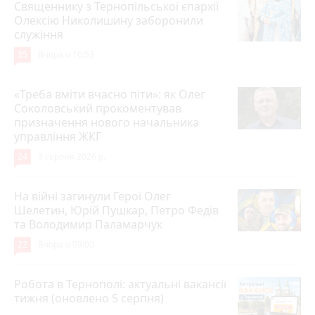
Священнику з Тернопільської єпархії
Олексію Николишину заборонили
служіння
35
Вчора о 10:53
«Треба вміти вчасно піти»: як Олег
Соколовський прокоментував
призначення нового начальника
управління ЖКГ
24
3 серпня 2026 р.
На війні загинули Герої Олег
Шелетин, Юрій Пушкар, Петро Федів
та Володимир Паламарчук
22
Вчора о 09:00
Робота в Тернополі: актуальні вакансії
тижня (оновлено 5 серпня)