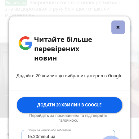
Звернення стосовно нової розмітки і
Від читача
знаків дорожнього руху біля шостої школи
м.Тернопіль.
×
Всі новини
Підпишись
Читайте більше
перевірених
новин
Додайте 20 хвилин до вибраних джерел в Google
ДОДАТИ 20 ХВИЛИН В GOOGLE
15 років за вбивство випускниці:
апеляційний суд залишив вирок Василю