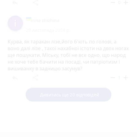
reply
share
remove
add
0
irina zhizhina
29 листопада 2024 р.
Курва, як таракан лізе,його б'ють по голові, а
воно далі лізе , такої нахабної істоти на двох ногах
ще пошукати. Міську, тобі не все одно, що народ
не хоче тебе бачити на посаді, чи патріотизм і
вишиванку в задницю засунув?
reply
share
remove
add
1
Дивитись ще 20 відповідей