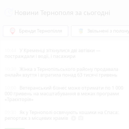
Новини Тернополя за сьогодні
Бренди Тернопілля
Звільнені з полон
10:44
У Кременці зіткнулися дві автівки —
постраждали і водії, і пасажири
10:30
Жінка з Тернопільського району продавала
онлайн взуття і втратила понад 63 тисячі гривень
10:00
Ветеранський бізнес може отримати по 1 000
000 гривень на масштабування в межах програми
«Траєкторія»
09:30
Як у Тернополі освячують кошики на Спаса:
репортаж з місцевих храмів
play_circle_filled
photo_camera