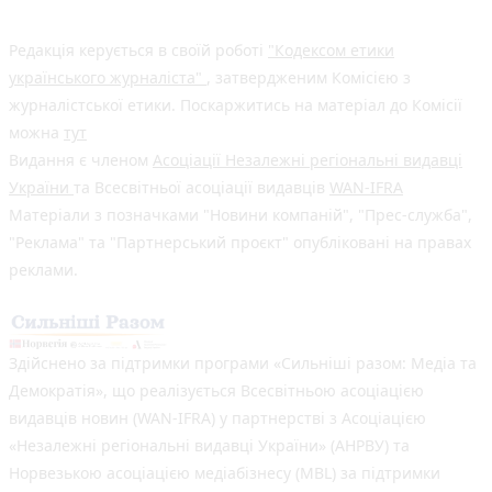
Редакція керується в своїй роботі
"Кодексом етики
українського журналіста"
, затвердженим Комісією з
журналістської етики. Поскаржитись на матеріал до Комісії
можна
тут
Видання є членом
Асоціації Незалежні регіональні видавці
України
та Всесвітньої асоціації видавців
WAN-IFRA
Матеріали з позначками "Новини компаній", "Прес-служба",
"Реклама" та "Партнерський проєкт" опубліковані на правах
реклами.
Здійснено за підтримки програми «Сильніші разом: Медіа та
Демократія», що реалізується Всесвітньою асоціацією
видавців новин (WAN-IFRA) у партнерстві з Асоціацією
«Незалежні регіональні видавці України» (АНРВУ) та
Норвезькою асоціацією медіабізнесу (MBL) за підтримки