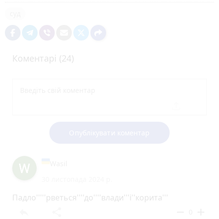
суд
Коментарі (24)
Опублікувати коментар
Wasil
30 листопада 2024 р.
Падло'''''рветься''''до''''влади'''і''корита'''
reply
share
remove
add
0