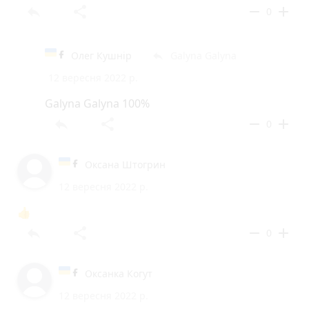
reply
share
remove
add
0
Олег Кушнір
Galyna Galyna
reply
12 вересня 2022 р.
Galyna Galyna 100%
reply
share
remove
add
0
Оксана Штогрин
12 вересня 2022 р.
👍
reply
share
remove
add
0
Оксанка Когут
12 вересня 2022 р.