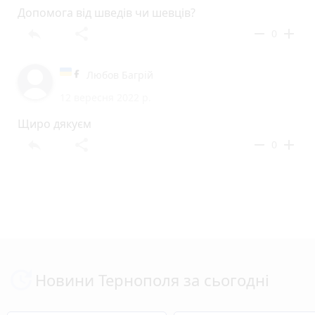
Допомога від шведів чи шевців?
reply
share
remove
add
0
Любов Багрій
12 вересня 2022 р.
Щиро дякуєм
reply
share
remove
add
0
Новини Тернополя за сьогодні