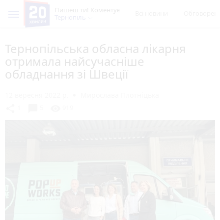
Пишеш ти! Коментує
Всі новини
Обговорен
Тернопіль
Тернопільська обласна лікарня
отримала найсучасніше
обладнання зі Швеції
12 вересня 2022 р.
Мирослава Плотніцька
chat_bubble
share
visibility
1
5
919