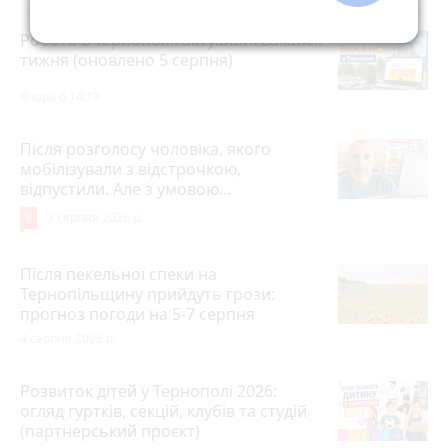
Робота в Тернополі: актуальні вакансії
тижня (оновлено 5 серпня)
Вчора о 14:13
Після розголосу чоловіка, якого
мобілізували з відстрочкою,
відпустили. Але з умовою…
9
3 серпня 2026 р.
Після пекельної спеки на
Тернопільщину прийдуть грози:
прогноз погоди на 5-7 серпня
4 серпня 2026 р.
Розвиток дітей у Тернополі 2026:
огляд гуртків, секцій, клубів та студій
(партнерський проєкт)