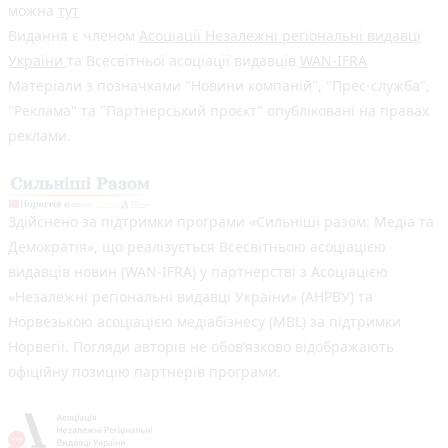
можна
тут
Видання є членом
Асоціації Незалежні регіональні видавці
України
та Всесвітньої асоціації видавців
WAN-IFRA
Матеріали з позначками "Новини компаній", "Прес-служба",
"Реклама" та "Партнерський проєкт" опубліковані на правах
реклами.
Здійснено за підтримки програми «Сильніші разом: Медіа та
Демократія», що реалізується Всесвітньою асоціацією
видавців новин (WAN-IFRA) у партнерстві з Асоціацією
«Незалежні регіональні видавці України» (АНРВУ) та
Норвезькою асоціацією медіабізнесу (MBL) за підтримки
Норвегії. Погляди авторів не обов’язково відображають
офіційну позицію партнерів програми.