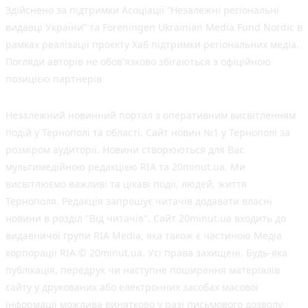
Здійснено за підтримки Асоціації “Незалежні регіональні
видавці України” та Foreningen Ukrainian Media Fund Nordic в
рамках реалізації проєкту Хаб підтримки регіональних медіа.
Погляди авторів не обов'язково збігаються з офіційною
позицією партнерів
Незалежний новинний портал з оперативним висвітленням
подій у Тернополі та області. Сайт новин №1 у Тернополі за
розміром аудиторії. Новини створюються для Вас
мультимедійною редакцією RIA та 20minut.ua. Ми
висвітлюємо важливі та цікаві події, людей, життя
Тернополя. Редакція запрошує читачів додавати власні
новини в розділ "Від читачів". Сайт 20minut.ua входить до
видавничої групи RIA Media, яка також є частиною Медіа
корпорації RIA © 20minut.ua. Усі права захищені. Будь-яка
публiкацiя, передрук чи наступне поширення матеріалів
сайту у друкованих або електронних засобах масової
інформації можлива винятково у разі письмового дозволу