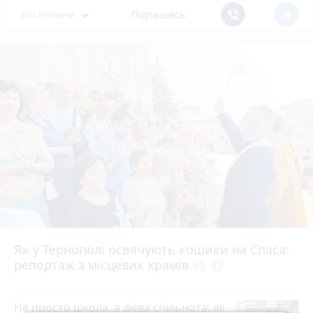
Всі новини
Підпишись
Як у Тернополі освячують кошики на Спаса:
репортаж з місцевих храмів
photo_camera
play_circle_filled
Не просто школа, а дієва спільнота: як