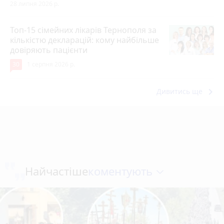
28 липня 2026 р.
Топ-15 сімейних лікарів Тернополя за
кількістю декларацій: кому найбільше
довіряють пацієнти
30
1 серпня 2026 р.
keyboard_arrow_right
Дивитись ще
коментують
Найчастіше