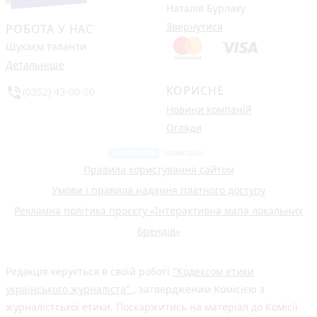
Наталія Бурлаку
Звернутися
РОБОТА У НАС
Шукаєм таланти
Детальніше
КОРИСНЕ
phone_in_talk
(0352) 43-00-50
Новини компаній
Огляди
Правила користування сайтом
Умови і правила надання платного доступу
Рекламна політика проєкту «Інтерактивна мапа локальних
брендів»
Редакція керується в своїй роботі
"Кодексом етики
українського журналіста"
, затвердженим Комісією з
журналістської етики. Поскаржитись на матеріал до Комісії