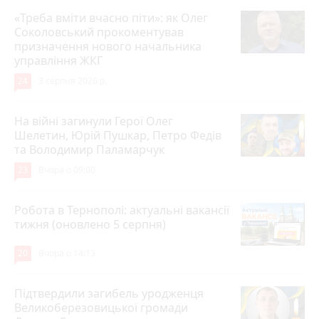
«Треба вміти вчасно піти»: як Олег
Соколовський прокоментував
призначення нового начальника
управління ЖКГ
24
3 серпня 2026 р.
На війні загинули Герої Олег
Шелетин, Юрій Пушкар, Петро Федів
та Володимир Паламарчук
23
Вчора о 09:00
Робота в Тернополі: актуальні вакансії
тижня (оновлено 5 серпня)
20
Вчора о 14:13
Підтвердили загибель уродженця
Великоберезовицької громади