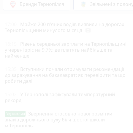
Бренди Тернопілля
Звільнені з полон
17:00
Майже 200 п'яних водіїв виявили на дорогах
Тернопільщини минулого місяця
photo_camera
16:15
Рівень середньої зарплати на Тернопільщині
у червні зріс на 9,7%: де платять найбільше та
найменше
15:35
Вступники почали отримувати рекомендації
до зарахування на бакалаврат: як перевірити та що
робити далі
15:02
У Тернополі зафіксували температурний
рекорд
Звернення стосовно нової розмітки і
Від читача
знаків дорожнього руху біля шостої школи
м.Тернопіль.