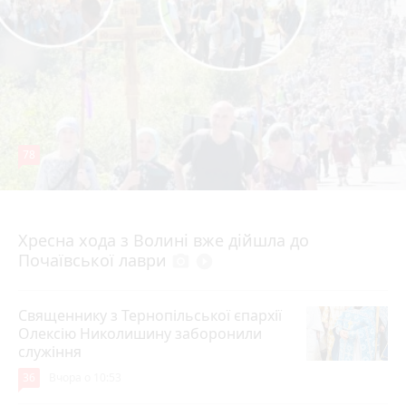
78
4 серпня 2026 р.
Хресна хода з Волині вже дійшла до
Почаївської лаври
photo_camera
play_circle_filled
Священнику з Тернопільської єпархії
Олексію Николишину заборонили
служіння
36
Вчора о 10:53