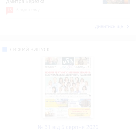
Дмитра Березка
15
6 годин тому
keyboard_arrow_right
Дивитись ще
СВІЖИЙ ВИПУСК
№ 31 від 5 серпня 2026