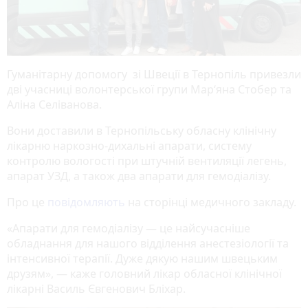
Гуманітарну допомогу зі Швеції в Тернопіль привезли
дві учасниці волонтерської групи Мар‘яна Стобер та
Аліна Селіванова.
Вони доставили в Тернопільську обласну клінічну
лікарню наркозно-дихальні апарати, систему
контролю вологості при штучній вентиляції легень,
апарат УЗД, а також два апарати для гемодіалізу.
Про це
повідомляють
на сторінці медичного закладу.
«Апарати для гемодіалізу — це найсучасніше
обладнання для нашого відділення анестезіології та
інтенсивної терапії. Дуже дякую нашим швецьким
друзям», — каже головний лікар обласної клінічної
лікарні Василь Євгенович Бліхар.