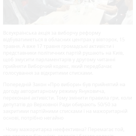
Всеукраїнська акція за виборчу реформу
відбуватиметься в обласних центрах у вівторок, 15
травня. А вже 17 травня громадські активісти і
представники політичних партій рушають на Київ,
щоб змусити парламентарів у другому читанні
прийняти Виборчий кодекс, який передбачає
голосування за відкритими списками.
Попередній Закон «Про вибори» був прийнятий на
догоду авторитарному режиму Януковича,
переконані активісти. Тому змінити правила гри, коли
депутатів до Верховної Ради обирають 50/50 за
закритими партійними списками і на мажоритарній
основі, потрібно негайно
- Чому мажоритарка неефективна? Перемагає той,
хто отримує більшість голосів і багато голосів