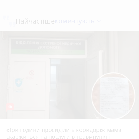
коментують
Найчастіше
46
«Три години просиділи в коридорі»: мама
Вчора о 13:05
скаржиться на послуги в травмпункті