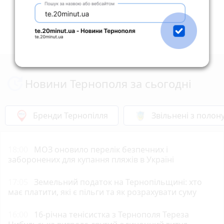
Новини Тернополя за сьогодні
Бренди Тернопілля
Звільнені з полон
18:00
МОЗ оновило перелік безпечних і
заборонених для купання пляжів в Україні
17:05
Земельний податок на Тернопільщині: хто
має платити, які є пільги та як розрахувати суму
16:00
16-річна тенісистка з Тернополя Тереза