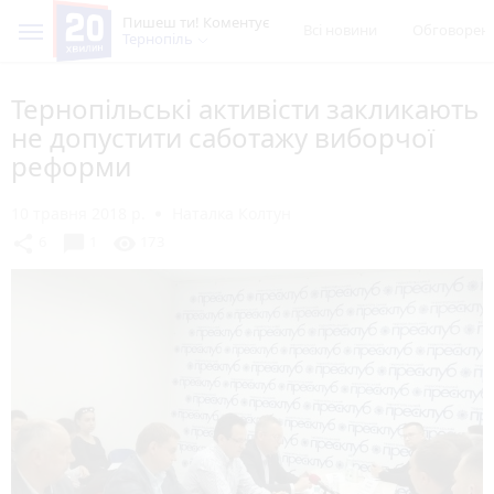
Пишеш ти! Коментує
Всі новини
Обговорен
Тернопіль
Тернопільські активісти закликають
не допустити саботажу виборчої
реформи
10 травня 2018 р.
Наталка Колтун
chat_bubble
share
visibility
6
1
173