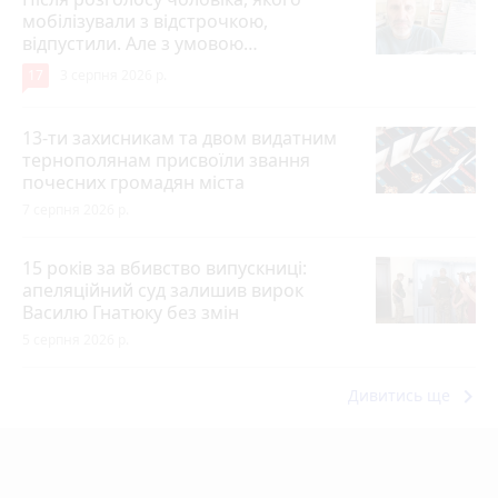
мобілізували з відстрочкою,
відпустили. Але з умовою…
17
3 серпня 2026 р.
13-ти захисникам та двом видатним
тернополянам присвоїли звання
почесних громадян міста
7 серпня 2026 р.
15 років за вбивство випускниці:
апеляційний суд залишив вирок
Василю Гнатюку без змін
5 серпня 2026 р.
keyboard_arrow_right
Дивитись ще