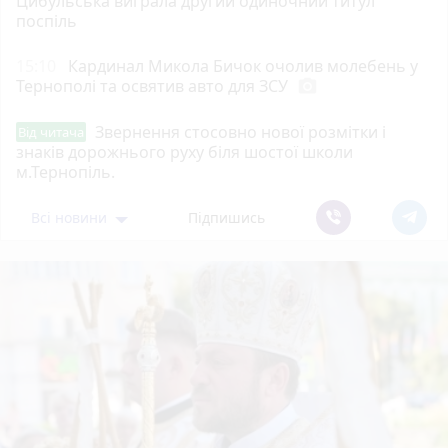
Цибульська виграла другий одиночний титул
поспіль
15:10
Кардинал Микола Бичок очолив молебень у
Тернополі та освятив авто для ЗСУ
photo_camera
Звернення стосовно нової розмітки і
Від читача
знаків дорожнього руху біля шостої школи
м.Тернопіль.
Всі новини
Підпишись