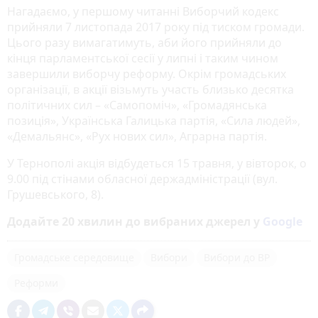
Нагадаємо, у першому читанні Виборчий кодекс
прийняли 7 листопада 2017 року під тиском громади.
Цього разу вимагатимуть, аби його прийняли до
кінця парламентської сесії у липні і таким чином
завершили виборчу реформу. Окрім громадських
організації, в акції візьмуть участь близько десятка
політичних сил – «Самопоміч», «Громадянська
позиція», Українська Галицька партія, «Сила людей»,
«Демальянс», «Рух нових сил», Аграрна партія.
У Тернополі акція відбудеться 15 травня, у вівторок, о
9.00 під стінами обласної держадміністрації (вул.
Грушевського, 8).
Додайте 20 хвилин до вибраних джерел у
Google
Громадське середовище
Вибори
Вибори до ВР
Реформи