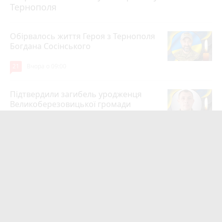
Тернополя
Обірвалось життя Героя з Тернополя
Богдана Сосінського
21
Вчора о 09:00
Підтвердили загибель уродженця
Великоберезовицької громади
Дмитра Березка
17
6 серпня 2026 р.
Вдарив поліцейського гирею по
голові. Суд конфіскував металевий
спортінвентар
15
Вчора о 20:03
Рівень середньої зарплати на