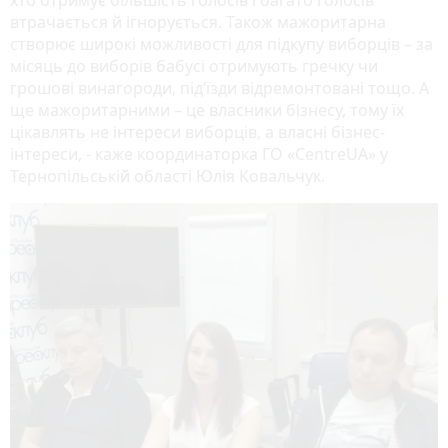
втрачається й ігнорується. Також мажоритарна
створює широкі можливості для підкупу виборців – за
місяць до виборів бабусі отримують гречку чи
грошові винагороди, під’їзди відремонтовані тощо. А
ще мажоритарними – це власники бізнесу, тому їх
цікавлять не інтереси виборців, а власні бізнес-
інтереси, - каже координаторка ГО «CentreUA» у
Тернопільській області Юлія Ковальчук.