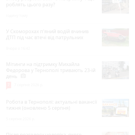
роблять цього разу?
годину тому
У Скоморохах п'яний водій вчинив
ДТП під час втечі від патрульних
Вчора о 16:42
Мітинги на підтримку Михайла
Федорова у Тернополі тривають 23-ій
день
photo_camera
7
7 серпня 2026 р.
Робота в Тернополі: актуальні вакансії
тижня (оновлено 5 серпня)
5 серпня 2026 р.
Після розголосу чоловіка, якого