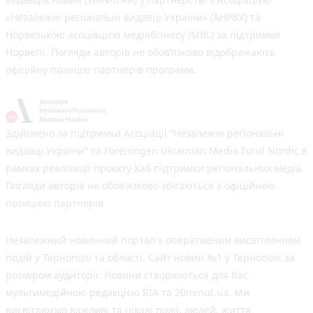
«Незалежні регіональні видавці України» (АНРВУ) та
Норвезькою асоціацією медіабізнесу (MBL) за підтримки
Норвегії. Погляди авторів не обов’язково відображають
офіційну позицію партнерів програми.
Здійснено за підтримки Асоціації “Незалежні регіональні
видавці України” та Foreningen Ukrainian Media Fund Nordic в
рамках реалізації проєкту Хаб підтримки регіональних медіа.
Погляди авторів не обов'язково збігаються з офіційною
позицією партнерів
Незалежний новинний портал з оперативним висвітленням
подій у Тернополі та області. Сайт новин №1 у Тернополі за
розміром аудиторії. Новини створюються для Вас
мультимедійною редакцією RIA та 20minut.ua. Ми
висвітлюємо важливі та цікаві події, людей, життя