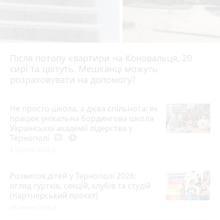
Після потопу квартири на Коновальця, 20
сирі та цвітуть. Мешканці можуть
розраховувати на допомогу?
Не просто школа, а дієва спільнота: як
працює унікальна бордингова школа
Української академії лідерства у
Тернополі
photo_camera
play_circle_filled
4 серпня 2026 р.
Розвиток дітей у Тернополі 2026:
огляд гуртків, секцій, клубів та студій
(партнерський проєкт)
28 липня 2026 р.