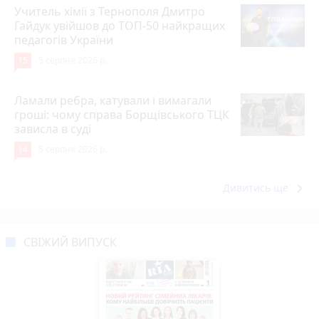
Учитель хімії з Тернополя Дмитро
Гайдук увійшов до ТОП-50 найкращих
педагогів України
15
5 серпня 2026 р.
Ламали ребра, катували і вимагали
гроші: чому справа Борщівського ТЦК
зависла в суді
14
5 серпня 2026 р.
keyboard_arrow_right
Дивитись ще
СВІЖИЙ ВИПУСК