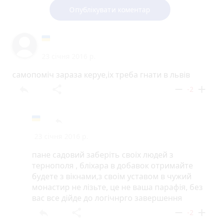
Опублікувати коментар
23 січня 2016 р.
самопоміч зараза керуе,іх треба гнати в львів
reply
share
remove
add
-2
reply
23 січня 2016 р.
пане садовий заберіть своіх людей з
тернополя , бліхара в добавок отримайте
будете з вікнами,з своім уставом в чужий
монастир не лізьте, це не ваша парафія, без
вас все дійде до логічнрго завершення
reply
share
remove
add
-2