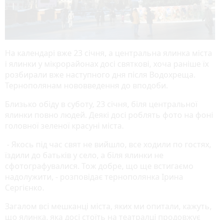
На календарі вже 23 січня, а центральна ялинка міста
і ялинки у мікрорайонах досі святкові, хоча раніше їх
розбирали вже наступного дня після Водохреща.
Тернополянам нововведення до вподоби.
Близько обіду в суботу, 23 січня, біля центральної
ялинки повно людей. Деякі досі роблять фото на фоні
головної зеленої красуні міста.
- Якось під час свят не вийшло, все ходили по гостях,
їздили до батьків у село, а біля ялинки не
сфотографувалися. Тож добре, що ще встигаємо
надолужити, - розповідає тернополянка Ірина
Сергієнко.
Загалом всі мешканці міста, яких ми опитали, кажуть,
що ялинка, яка досі стоїть на театралці продовжує