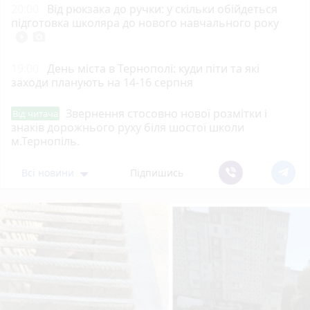
20:00
Від рюкзака до ручки: у скільки обійдеться
підготовка школяра до нового навчального року
play_circle_filled
photo_camera
19:00
День міста в Тернополі: куди піти та які
заходи планують на 14-16 серпня
Звернення стосовно нової розмітки і
Від читача
знаків дорожнього руху біля шостої школи
м.Тернопіль.
Всі новини
Підпишись