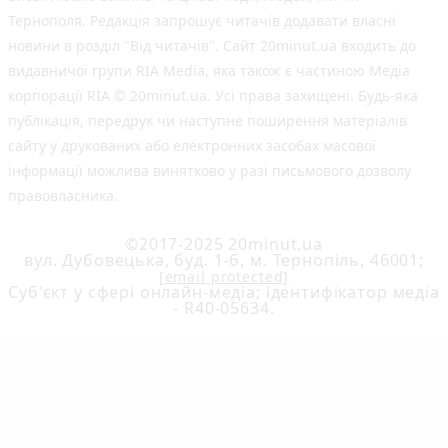
Тернополя. Редакція запрошує читачів додавати власні
новини в розділ "Від читачів". Сайт 20minut.ua входить до
видавничої групи RIA Media, яка також є частиною Медіа
корпорації RIA © 20minut.ua. Усі права захищені. Будь-яка
публiкацiя, передрук чи наступне поширення матеріалів
сайту у друкованих або електронних засобах масової
інформації можлива винятково у разі письмового дозволу
правовласника.
©2017-2025 20minut.ua
вул. Дубовецька, буд. 1-б, м. Тернопіль, 46001;
[email protected]
Cуб'єкт у сфері онлайн-медіа; ідентифікатор медіа
- R40-05634.