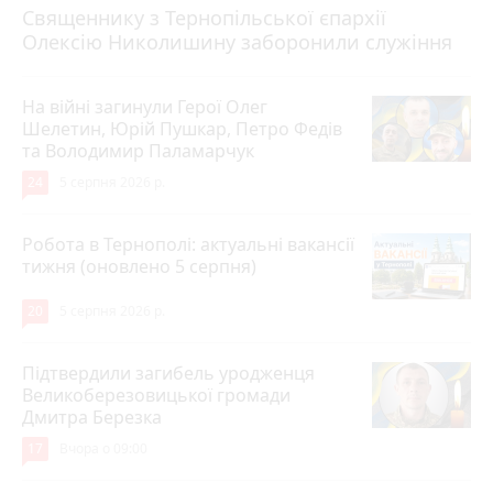
Священнику з Тернопільської єпархії
Олексію Николишину заборонили служіння
На війні загинули Герої Олег
Шелетин, Юрій Пушкар, Петро Федів
та Володимир Паламарчук
24
5 серпня 2026 р.
Робота в Тернополі: актуальні вакансії
тижня (оновлено 5 серпня)
20
5 серпня 2026 р.
Підтвердили загибель уродженця
Великоберезовицької громади
Дмитра Березка
17
Вчора о 09:00