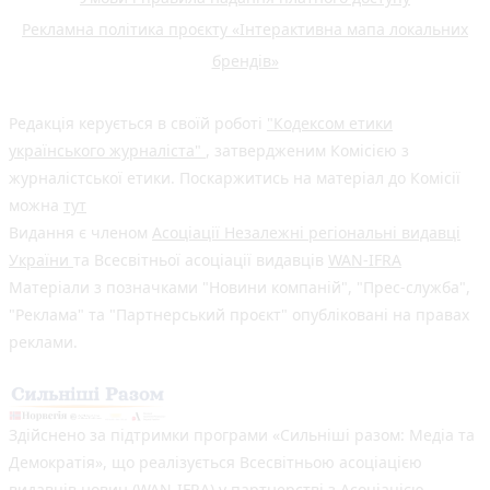
Рекламна політика проєкту «Інтерактивна мапа локальних
брендів»
Редакція керується в своїй роботі
"Кодексом етики
українського журналіста"
, затвердженим Комісією з
журналістської етики. Поскаржитись на матеріал до Комісії
можна
тут
Видання є членом
Асоціації Незалежні регіональні видавці
України
та Всесвітньої асоціації видавців
WAN-IFRA
Матеріали з позначками "Новини компаній", "Прес-служба",
"Реклама" та "Партнерський проєкт" опубліковані на правах
реклами.
Здійснено за підтримки програми «Сильніші разом: Медіа та
Демократія», що реалізується Всесвітньою асоціацією
видавців новин (WAN-IFRA) у партнерстві з Асоціацією