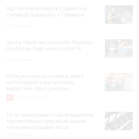
Зарплати вчителів та студентські
стипендії підвищать з 1 вересня
12 годин тому
Центр Теребовлі розрили: бруківку
прибрали, буде нове покриття
12 годин тому
Після розголосу чоловіка, якого
мобілізували з відстрочкою,
відпустили. Але з умовою…
13
3 серпня 2026 р.
13-ти захисникам та двом видатним
тернополянам присвоїли звання
почесних громадян міста
11 годин тому