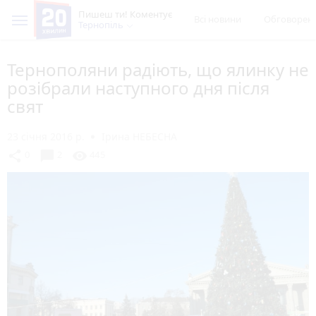
Пишеш ти! Коментує
Всі новини
Обговорен
Тернопіль
Тернополяни радіють, що ялинку не
розібрали наступного дня після
свят
23 січня 2016 р.
Ірина НЕБЕСНА
chat_bubble
share
visibility
0
2
445