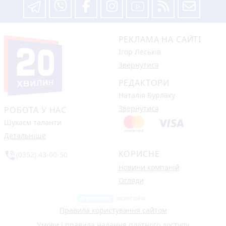
РЕКЛАМА НА САЙТІ
Ігор Леськів
Звернутися
РЕДАКТОРИ
Наталія Бурлаку
Звернутися
РОБОТА У НАС
Шукаєм таланти
Детальніше
КОРИСНЕ
phone_in_talk
(0352) 43-00-50
Новини компаній
Огляди
Правила користування сайтом
Умови і правила надання платного доступу