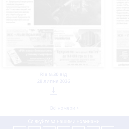
Ria №30 від
29 липня 2026

Всі номери >
Слідкуйте за нашими новинами