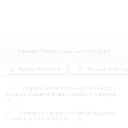
Новини Тернополя за сьогодні
Бренди Тернопілля
Звільнені з полон
22:00
Подарував життя після смерті: в Охматдиті
коридором пошани провели маленького донора
play_circle_filled
21:00
Мітинги на підтримку Михайла Федорова у
Тернополі тривають 23-ій день
photo_camera