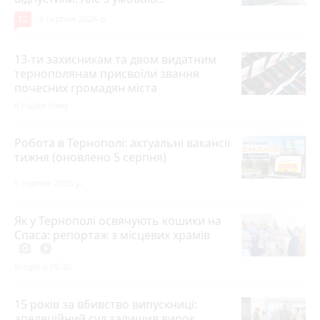
12
3 серпня 2026 р.
13-ти захисникам та двом видатним
тернополянам присвоїли звання
почесних громадян міста
6 годин тому
Робота в Тернополі: актуальні вакансії
тижня (оновлено 5 серпня)
5 серпня 2026 р.
Як у Тернополі освячують кошики на
Спаса: репортаж з місцевих храмів
photo_camera
play_circle_filled
Вчора о 09:30
15 років за вбивство випускниці:
апеляційний суд залишив вирок