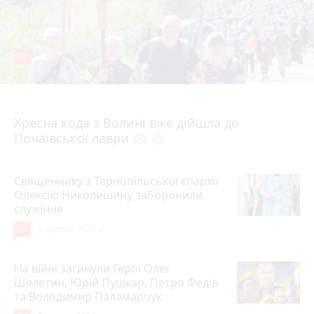
81
4 серпня 2026 р.
Хресна хода з Волині вже дійшла до
Почаївської лаври
photo_camera
play_circle_filled
Священнику з Тернопільської єпархії
Олексію Николишину заборонили
служіння
36
5 серпня 2026 р.
На війні загинули Герої Олег
Шелетин, Юрій Пушкар, Петро Федів
та Володимир Паламарчук