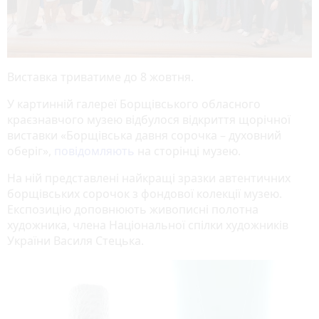
Виставка триватиме до 8 жовтня.
У картинній галереї Борщівського обласного
краєзнавчого музею відбулося відкриття щорічної
виставки «Борщівська давня сорочка – духовний
оберіг»,
повідомляють
на сторінці музею.
На ній представлені найкращі зразки автентичних
борщівських сорочок з фондової колекції музею.
Експозицію доповнюють живописні полотна
художника, члена Національної спілки художників
України Василя Стецька.