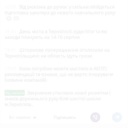
20:00
Від рюкзака до ручки: у скільки обійдеться
підготовка школяра до нового навчального року
play_circle_filled
photo_camera
19:00
День міста в Тернополі: куди піти та які
заходи планують на 14-16 серпня
18:01
Штормове попередження оголосили на
Тернопільщині: на область ідуть грози
17:40
Коли потрібно міняти мастило в АКПП:
рекомендації та ознаки, що не варто ігнорувати
(новини компаній)
Звернення стосовно нової розмітки і
Від читача
знаків дорожнього руху біля шостої школи
м.Тернопіль.
Всі новини
Підпишись