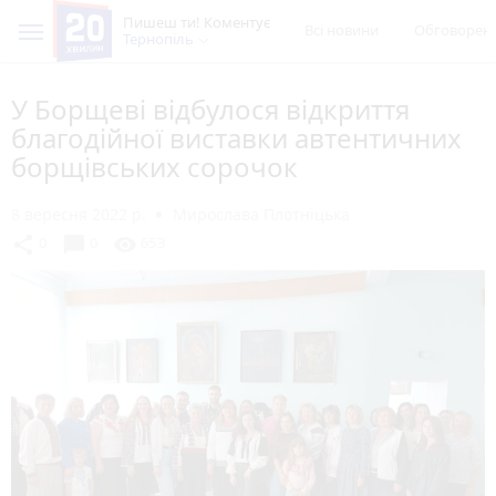
Пишеш ти! Коментує
Всі новини
Обговорен
Тернопіль
У Борщеві відбулося відкриття
благодійної виставки автентичних
борщівських сорочок
8 вересня 2022 р.
Мирослава Плотніцька
chat_bubble
share
visibility
0
0
653