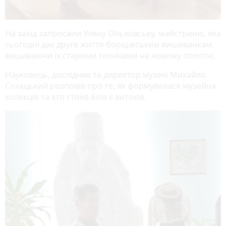
На захід запросили Уляну Ольховську, майстриню, яка
сьогодні дає друге життя борщівським вишиванкам,
вишиваючи їх старими техніками на новому полотні.
Науковець, дослідник та директор музею Михайло
Сохацький розповів про те, як формувалася музейна
колекція та хто стояв біля її витоків.