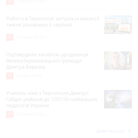
24
5 серпня 2026 р.
Робота в Тернополі: актуальні вакансії
тижня (оновлено 5 серпня)
20
5 серпня 2026 р.
Підтвердили загибель уродженця
Великоберезовицької громади
Дмитра Березка
17
Вчора о 09:00
Учитель хімії з Тернополя Дмитро
Гайдук увійшов до ТОП-50 найкращих
педагогів України
15
5 серпня 2026 р.
keyboard_arrow_right
Дивитись ще