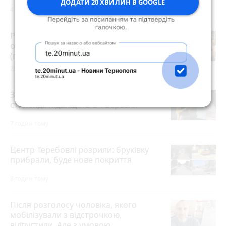
ДОДАТИ 20 ХВИЛИН В GOOGLE
4 серпня 2026 р.
Розвиток дітей у Тернополі 2026:
огляд гуртків, секцій, клубів та студій
(партнерський проєкт)
28 липня 2026 р.
Зарплати вчителів та студентські
стипендії підвищать з 1 вересня
7 годин тому
Центр Теребовлі розрили: бруківку
прибрали, буде нове покриття
8 годин тому
Після розголосу чоловіка, якого
мобілізували з відстрочкою,
відпустили. Але з умовою…