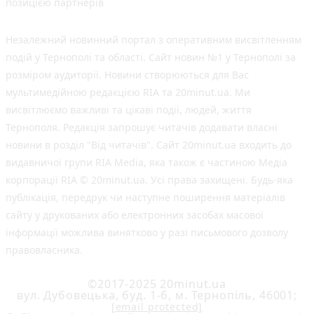
позицією партнерів
Незалежний новинний портал з оперативним висвітленням
подій у Тернополі та області. Сайт новин №1 у Тернополі за
розміром аудиторії. Новини створюються для Вас
мультимедійною редакцією RIA та 20minut.ua. Ми
висвітлюємо важливі та цікаві події, людей, життя
Тернополя. Редакція запрошує читачів додавати власні
новини в розділ "Від читачів". Сайт 20minut.ua входить до
видавничої групи RIA Media, яка також є частиною Медіа
корпорації RIA © 20minut.ua. Усі права захищені. Будь-яка
публiкацiя, передрук чи наступне поширення матеріалів
сайту у друкованих або електронних засобах масової
інформації можлива винятково у разі письмового дозволу
правовласника.
©2017-2025 20minut.ua
вул. Дубовецька, буд. 1-б, м. Тернопіль, 46001;
[email protected]