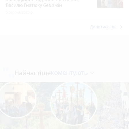
Василю Гнатюку без змін
5 серпня 2026 р.
keyboard_arrow_right
Дивитись ще
коментують
Найчастіше