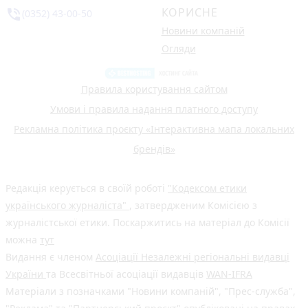
КОРИСНЕ
phone_in_talk
(0352) 43-00-50
Новини компаній
Огляди
Правила користування сайтом
Умови і правила надання платного доступу
Рекламна політика проєкту «Інтерактивна мапа локальних
брендів»
Редакція керується в своїй роботі
"Кодексом етики
українського журналіста"
, затвердженим Комісією з
журналістської етики. Поскаржитись на матеріал до Комісії
можна
тут
Видання є членом
Асоціації Незалежні регіональні видавці
України
та Всесвітньої асоціації видавців
WAN-IFRA
Матеріали з позначками "Новини компаній", "Прес-служба",