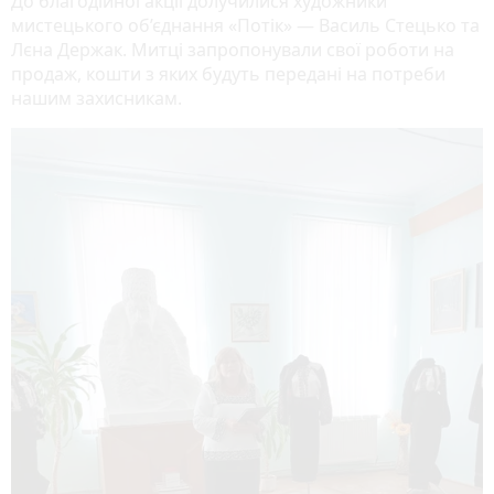
До благодійної акції долучилися художники
мистецького об’єднання «Потік» — Василь Стецько та
Лєна Держак. Митці запропонували свої роботи на
продаж, кошти з яких будуть передані на потреби
нашим захисникам.