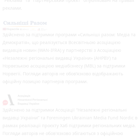
"Реклама" та "Партнерський проєкт" опубліковані на правах
реклами.
Здійснено за підтримки програми «Сильніші разом: Медіа та
Демократія», що реалізується Всесвітньою асоціацією
видавців новин (WAN-IFRA) у партнерстві з Асоціацією
«Незалежні регіональні видавці України» (АНРВУ) та
Норвезькою асоціацією медіабізнесу (MBL) за підтримки
Норвегії. Погляди авторів не обов’язково відображають
офіційну позицію партнерів програми.
Здійснено за підтримки Асоціації “Незалежні регіональні
видавці України” та Foreningen Ukrainian Media Fund Nordic в
рамках реалізації проєкту Хаб підтримки регіональних медіа.
Погляди авторів не обов'язково збігаються з офіційною