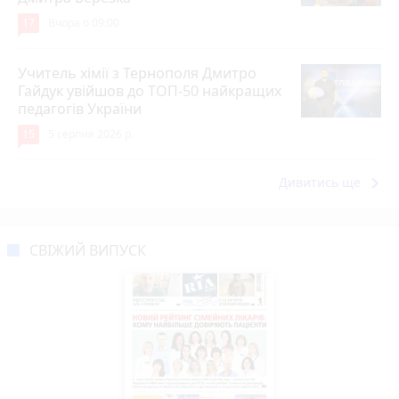
17
Вчора о 09:00
Учитель хімії з Тернополя Дмитро
Гайдук увійшов до ТОП-50 найкращих
педагогів України
15
5 серпня 2026 р.
keyboard_arrow_right
Дивитись ще
СВІЖИЙ ВИПУСК