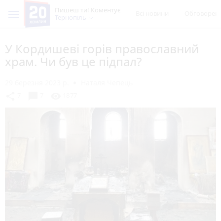
Пишеш ти! Коментує
Всі новини
Обговорен
Тернопіль
У Кордишеві горів православний
храм. Чи був це підпал?
29 березня 2023 р.
Наталя Чепець
chat_bubble
share
visibility
7
7
1877