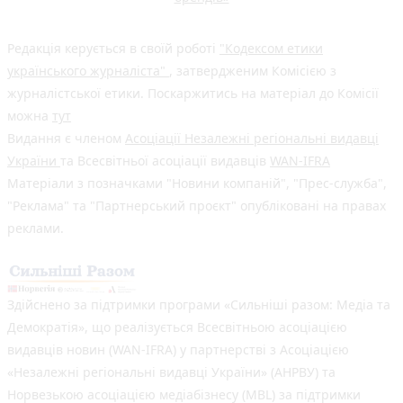
Редакція керується в своїй роботі
"Кодексом етики
українського журналіста"
, затвердженим Комісією з
журналістської етики. Поскаржитись на матеріал до Комісії
можна
тут
Видання є членом
Асоціації Незалежні регіональні видавці
України
та Всесвітньої асоціації видавців
WAN-IFRA
Матеріали з позначками "Новини компаній", "Прес-служба",
"Реклама" та "Партнерський проєкт" опубліковані на правах
реклами.
Здійснено за підтримки програми «Сильніші разом: Медіа та
Демократія», що реалізується Всесвітньою асоціацією
видавців новин (WAN-IFRA) у партнерстві з Асоціацією
«Незалежні регіональні видавці України» (АНРВУ) та
Норвезькою асоціацією медіабізнесу (MBL) за підтримки