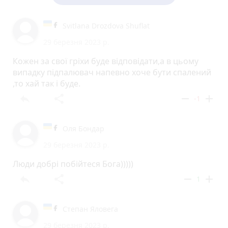
Svitlana Drozdova Shuflat
29 березня 2023 р.
Кожен за свої гріхи буде відповідати,а в цьому
випадку підпалювач напевно хоче бути спалений
,то хай так і буде.
reply
share
remove
add
-1
Оля Бондар
29 березня 2023 р.
Люди добрі побійтеся Бога)))))
reply
share
remove
add
1
Степан Яловега
29 березня 2023 р.