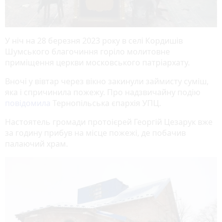
У ніч на 28 березня 2023 року в селі Кордишів
Шумського благочиння горіло молитовне
приміщення церкви московського патріархату.
Вночі у вівтар через вікно закинули займисту суміш,
яка і спричинила пожежу. Про надзвичайну подію
повідомила
Тернопільська єпархія УПЦ.
Настоятель громади протоієрей Георгій Цезарук вже
за годину прибув на місце пожежі, де побачив
палаючий храм.