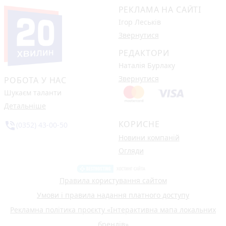
РЕКЛАМА НА САЙТІ
Ігор Леськів
Звернутися
РЕДАКТОРИ
Наталія Бурлаку
Звернутися
РОБОТА У НАС
Шукаєм таланти
Детальніше
КОРИСНЕ
phone_in_talk
(0352) 43-00-50
Новини компаній
Огляди
Правила користування сайтом
Умови і правила надання платного доступу
Рекламна політика проєкту «Інтерактивна мапа локальних
брендів»