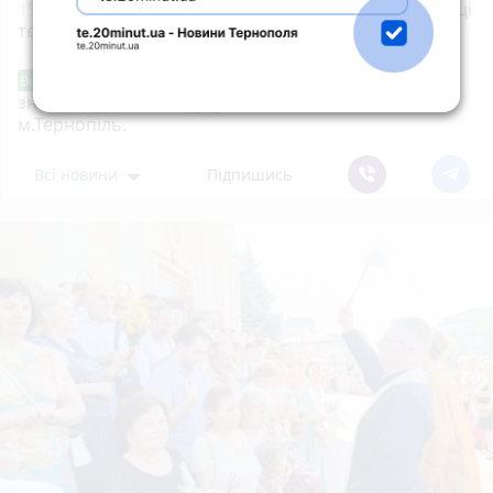
19:00
35-річну тернополянку підозрюють у крадіжці
телефона в неповнолітнього
Звернення стосовно нової розмітки і
Від читача
знаків дорожнього руху біля шостої школи
м.Тернопіль.
Всі новини
Підпишись