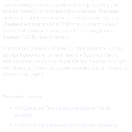
запальничку. Усе передали на експертизу. Під час
пожежі загиблих та травмованих немає. Причину
пожежі встановить пожежно-технічна експертиза.
Даний факт внесений в ЄРДР згідно з частиною 2
статті 194 (умисне знищення або пошкодження
майна) ККУ. Триває слідство»
Нагадаємо, раніше «20 хвилин» повідомляли, що у в
центрі Тернополя горіла кімната у будинку. Також
повідомляли, як у Хоросткові під час пожежі загинула
пенсіонерка. А чоловік отримав опіки від загоряння в
обласному центрі.
Читайте також:
У будинку на Галицькому провулку горіла
кімната
У Хоросткові в пожежі загинула пенсіонерка