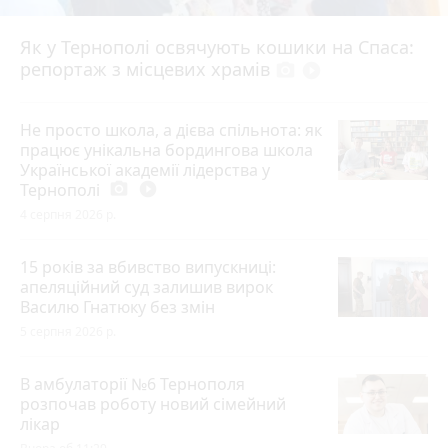
Як у Тернополі освячують кошики на Спаса:
репортаж з місцевих храмів
photo_camera
play_circle_filled
Не просто школа, а дієва спільнота: як
працює унікальна бордингова школа
Української академії лідерства у
Тернополі
photo_camera
play_circle_filled
4 серпня 2026 р.
15 років за вбивство випускниці:
апеляційний суд залишив вирок
Василю Гнатюку без змін
5 серпня 2026 р.
В амбулаторії №6 Тернополя
розпочав роботу новий сімейний
лікар