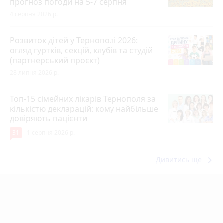
прогноз погоди на 5-7 серпня
4 серпня 2026 р.
Розвиток дітей у Тернополі 2026:
огляд гуртків, секцій, клубів та студій
(партнерський проєкт)
28 липня 2026 р.
Топ-15 сімейних лікарів Тернополя за
кількістю декларацій: кому найбільше
довіряють пацієнти
31
1 серпня 2026 р.
keyboard_arrow_right
Дивитись ще