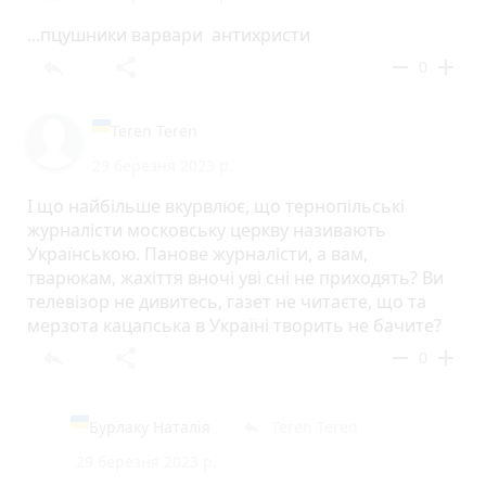
...пцушники варвари антихристи
reply
share
remove
add
0
Teren Teren
29 березня 2023 р.
І що найбільше вкурвлює, що тернопільські
журналісти московську церкву називають
Українською. Панове журналісти, а вам,
тварюкам, жахіття вночі уві сні не приходять? Ви
телевізор не дивитесь, газет не читаєте, що та
мерзота кацапська в Україні творить не бачите?
reply
share
remove
add
0
Бурлаку Наталія
Teren Teren
reply
29 березня 2023 р.