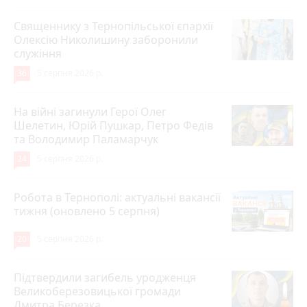
Священнику з Тернопільської єпархії
Олексію Николишину заборонили
служіння
36
5 серпня 2026 р.
На війні загинули Герої Олег
Шелетин, Юрій Пушкар, Петро Федів
та Володимир Паламарчук
24
5 серпня 2026 р.
Робота в Тернополі: актуальні вакансії
тижня (оновлено 5 серпня)
20
5 серпня 2026 р.
Підтвердили загибель уродженця
Великоберезовицької громади
Дмитра Березка