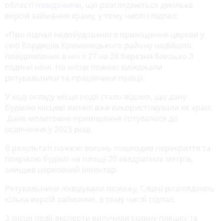
області
повідомили
, що розглядаються декілька
версій займання храму, у тому числі і підпал:
«Про підпал недобудованого приміщення церкви у
селі Кордишів Кременецького району надійшло
повідомлення в ніч з 27 на 28 березня близько 3
години ночі. На місце пожежі виїжджали
рятувальники та працівники поліції.
У ході огляду місця події стало відомо, що дану
будівлю місцеві жителі вже використовували як храм.
Дане молитовне приміщення готувалося до
освячення у 2023 році.
В результаті пожежі вогонь пошкодив перекриття та
покрівлю будівлі на площі 20 квадратних метрів,
знищив церковний інвентар.
Рятувальники ліквідували пожежу. Слідчі розглядають
кілька версій займання, в тому числі підпал.
З місця події експерти вилучили скляну пляшку та