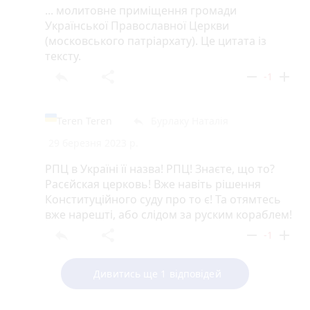
... молитовне приміщення громади
Української Православної Церкви
(московського патріархату). Це цитата із
тексту.
reply
share
remove
add
-1
Teren Teren
Бурлаку Наталія
reply
29 березня 2023 р.
РПЦ в Україні її назва! РПЦ! Знаєте, що то?
Расєйская церковь! Вже навіть рішення
Конституційного суду про то є! Та отямтесь
вже нарешті, або слідом за руским кораблем!
reply
share
remove
add
-1
Дивитись ще 1 відповідей