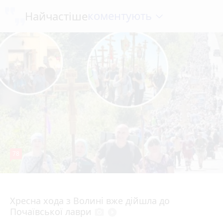
коментують
Найчастіше
78
4 серпня 2026 р.
Хресна хода з Волині вже дійшла до
Почаївської лаври
photo_camera
play_circle_filled