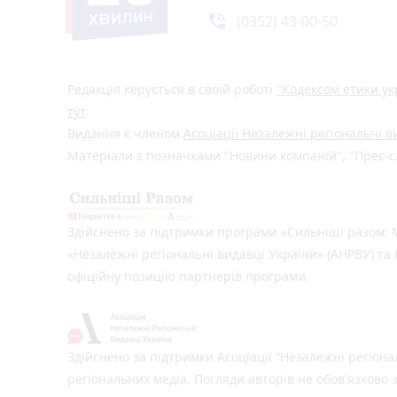
phone_in_talk
(0352) 43-00-50
Редакція керується в своїй роботі
"Кодексом етики ук
тут
Видання є членом
Асоціації Незалежні регіональні 
Матеріали з позначками "Новини компаній", "Прес-сл
Здійснено за підтримки програми «Сильніші разом: М
«Незалежні регіональні видавці України» (АНРВУ) та 
офіційну позицію партнерів програми.
Здійснено за підтримки Асоціації “Незалежні регіона
регіональних медіа. Погляди авторів не обов'язково