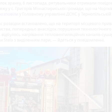
ілок зранку, 6 листопада, рятувальники отримали повід
ежу у с. Григорів Монастириської громади, що на Чорткі
озповіли
у Головному управлінні ДСНС у Тернопільській 
ас розвідки встановлено, що на території місцевого при
мства, попередньо внаслідок порушення технологічного
, відбулось нагрівання тепловентиляційних каналів суша
и Stela з виділенням пари, — йдеться у повідомленні.