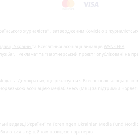
раїнського журналіста"
, затвердженим Комісією з журналістськ
видавці України
та Всесвітньої асоціації видавців
WAN-IFRA
ужба", "Реклама" та "Партнерський проєкт" опубліковані на пр
едіа та Демократія», що реалізується Всесвітньою асоціацією в
Норвезькою асоціацією медіабізнесу (MBL) за підтримки Норвегі
льні видавці України” та Foreningen Ukrainian Media Fund Nordic
 збігаються з офіційною позицією партнерів