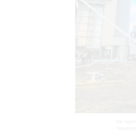
На тери
техноло