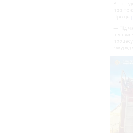
У понед
про пож
Про це
р
— Під ч
підприє
процесу
кукурудз