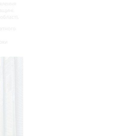
омлення
вщині.
області.
ватного
рки