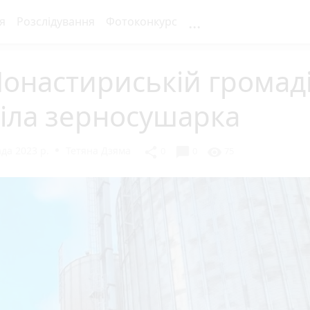
...
я
Розслідування
Фотоконкурс
онастириській громад
іла зерносушарка
да 2023 р.
Тетяна Дзяма
chat_bubble
share
visibility
0
0
75