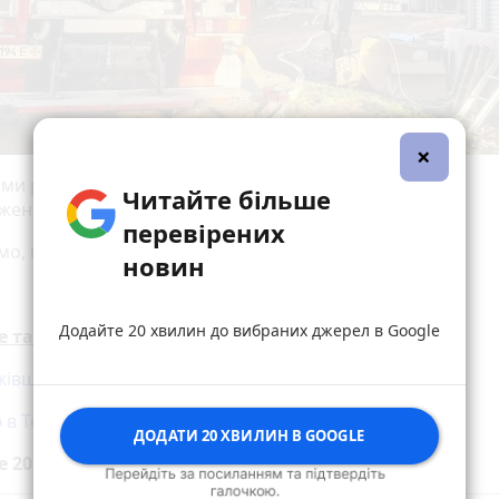
×
ами рятувальників, наразі проводиться автоматичне
Читайте більше
ження кукурудзи із зерносушарки.
перевірених
мо, на вихідних на Чортківщині
горіло авто
.
новин
Додайте 20 хвилин до вибраних джерел в Google
е також:
ківщині загорівся житловий будинок
 в Тернополі знову горіла дача
ДОДАТИ 20 ХВИЛИН В GOOGLE
е 20 хвилин до вибраних джерел у
Google