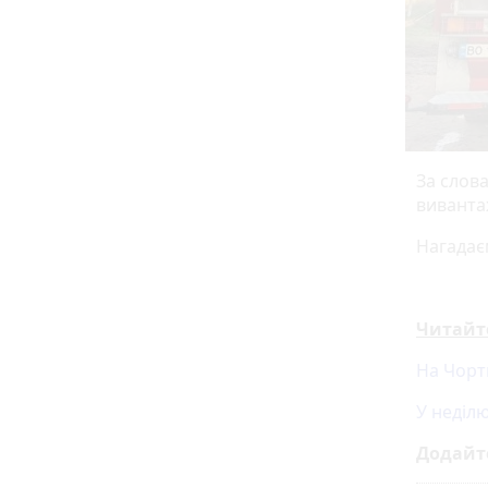
За слов
виванта
Нагадає
Читайт
На Чорт
У неділю
Додайт