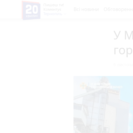
Пишеш ти!
Всі новини
Обговоренн
Коментує
Тернопіль
У М
гор
6 листопа