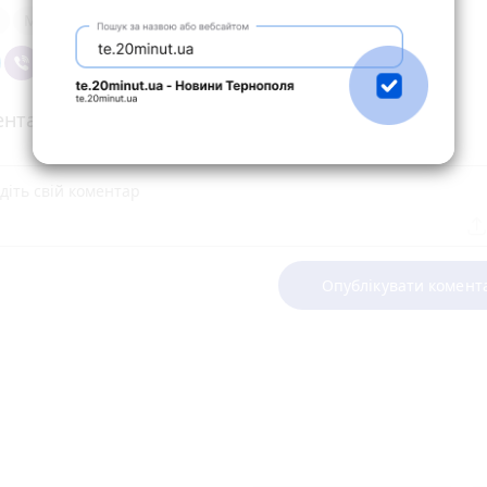
Монастириська
нтарі
Опублікувати комент