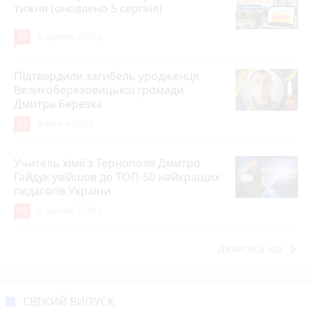
тижня (оновлено 5 серпня)
20
5 серпня 2026 р.
Підтвердили загибель уродженця
Великоберезовицької громади
Дмитра Березка
17
Вчора о 09:00
Учитель хімії з Тернополя Дмитро
Гайдук увійшов до ТОП-50 найкращих
педагогів України
15
5 серпня 2026 р.
keyboard_arrow_right
Дивитись ще
СВІЖИЙ ВИПУСК