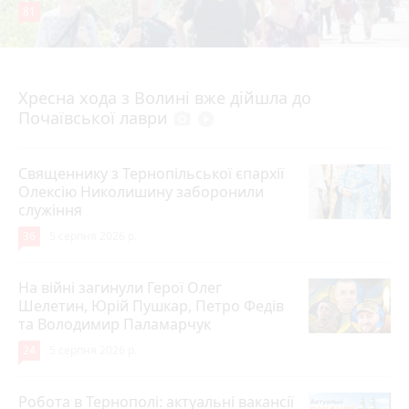
81
4 серпня 2026 р.
Хресна хода з Волині вже дійшла до
Почаївської лаври
photo_camera
play_circle_filled
Священнику з Тернопільської єпархії
Олексію Николишину заборонили
служіння
36
5 серпня 2026 р.
На війні загинули Герої Олег
Шелетин, Юрій Пушкар, Петро Федів
та Володимир Паламарчук
24
5 серпня 2026 р.
Робота в Тернополі: актуальні вакансії