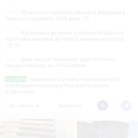
21:00
Мітинги на підтримку Михайла Федорова у
Тернополі тривають 23-ій день
photo_camera
20:00
Від рюкзака до ручки: у скільки обійдеться
підготовка школяра до нового навчального року
play_circle_filled
photo_camera
19:00
День міста в Тернополі: куди піти та які
заходи планують на 14-16 серпня
Звернення стосовно нової розмітки і
Від читача
знаків дорожнього руху біля шостої школи
м.Тернопіль.
Всі новини
Підпишись