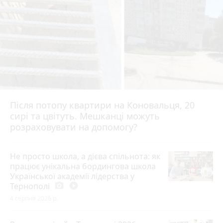
Після потопу квартири на Коновальця, 20
сирі та цвітуть. Мешканці можуть
розраховувати на допомогу?
Не просто школа, а дієва спільнота: як
працює унікальна бордингова школа
Української академії лідерства у
Тернополі
photo_camera
play_circle_filled
4 серпня 2026 р.