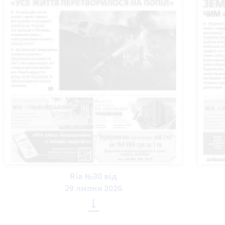
Ria №30 від
29 липня 2026
