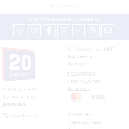
Всі номери >
Слідкуйте за нашими новинами
РЕКЛАМА НА САЙТІ
Ігор Леськів
Звернутися
РЕДАКТОРИ
Наталія Бурлаку
Звернутися
РОБОТА У НАС
Шукаєм таланти
Детальніше
КОРИСНЕ
phone_in_talk
(0352) 43-00-50
Новини компаній