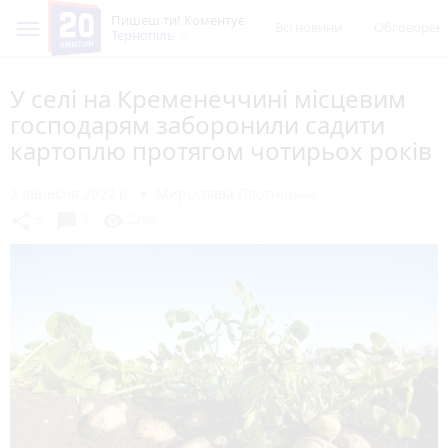
Пишеш ти! Коментує
Всі новини
Обговорен
Тернопіль
У селі на Кременеччині місцевим
господарям заборонили садити
картоплю протягом чотирьох років
2 вересня 2022 р.
Мирослава Плотніцька
chat_bubble
share
visibility
3
3
2286