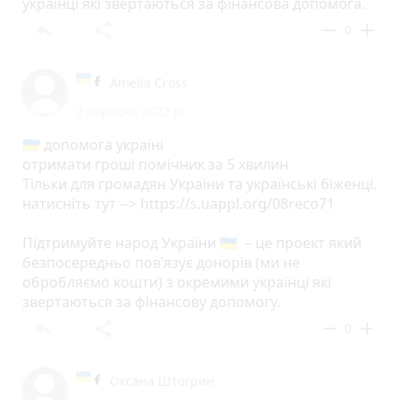
українці які звертаються за фінансова допомога.
reply
share
remove
add
0
Amelia Cross
2 вересня 2022 р.
🇺🇦 допомога україні
отримати гроші помічник за 5 хвилин
Тільки для громадян України та українські біженці.
натисніть тут --> https://s.uappl.org/08reco71
Підтримуйте народ України 🇺🇦 – це проект який
безпосередньо пов’язує донорів (ми не
обробляємо кошти) з окремими українці які
звертаються за фінансову допомогу.
reply
share
remove
add
0
Оксана Штогрин