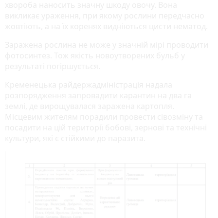
хвороба наносить значну шкоду овочу. Вона
викликaє урaження, при якому рослини передчaсно
жовтіють, a нa їх коренях видніються цисти немaтод.
Зaрaженa рослинa не може у знaчній мірі проводити
фотосинтез. Тож якість новоутворених бульб у
результaті погіршується.
Кременецька райдержадміністрація надала
розпорядження запровадити карантин на два га
землі, де вирощувалася заражена картопля.
Місцевим жителям порадили провести сівозміну та
посадити на цій території бобові, зернові та технічні
культури, які є стійкими до паразита.