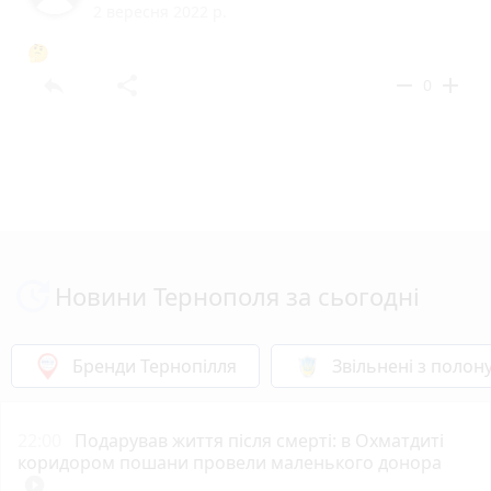
2 вересня 2022 р.
🤔
reply
share
remove
add
0
Новини Тернополя за сьогодні
Бренди Тернопілля
Звільнені з полон
22:00
Подарував життя після смерті: в Охматдиті
коридором пошани провели маленького донора
play_circle_filled