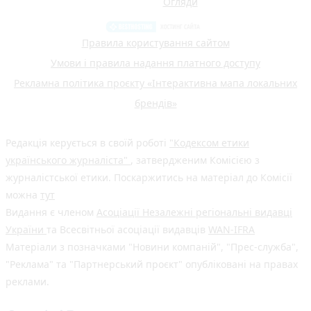
Огляди
Правила користування сайтом
Умови і правила надання платного доступу
Рекламна політика проєкту «Інтерактивна мапа локальних
брендів»
Редакція керується в своїй роботі
"Кодексом етики
українського журналіста"
, затвердженим Комісією з
журналістської етики. Поскаржитись на матеріал до Комісії
можна
тут
Видання є членом
Асоціації Незалежні регіональні видавці
України
та Всесвітньої асоціації видавців
WAN-IFRA
Матеріали з позначками "Новини компаній", "Прес-служба",
"Реклама" та "Партнерський проєкт" опубліковані на правах
реклами.