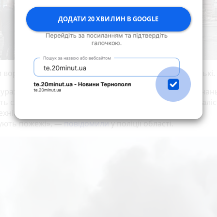
ДОДАТИ 20 ХВИЛИН В GOOGLE
и ворожої атаки на Тернопіль документують поліцейські.
и ураження було евакуйовано 39 людей. На місцях влучан
 слідчо-оперативні групи поліції, патрульні, криміналіс
ехніки, співробітники ДСНС та медики. Рятувальники
вують пожежі»,
—
повідомили
у поліції області.