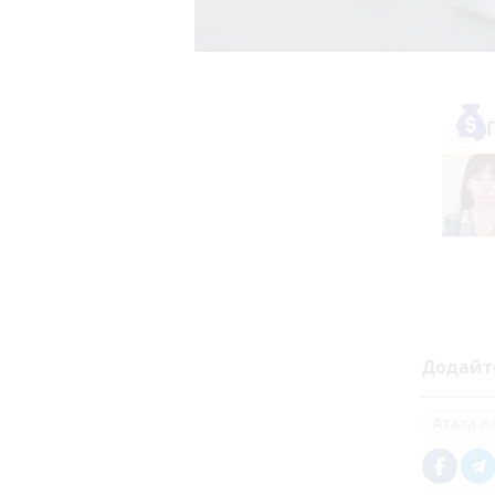
Додайт
Атака н