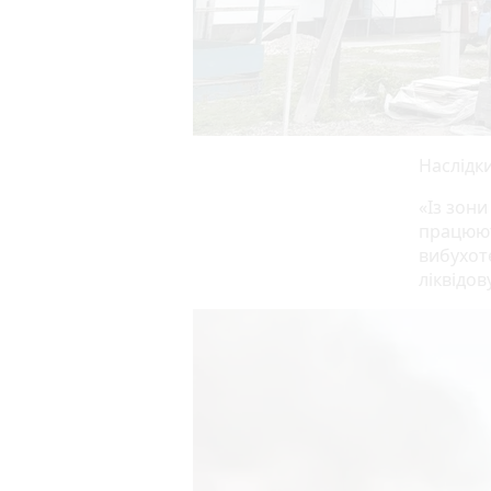
Наслідк
«Із зон
працюють
вибухот
ліквідо