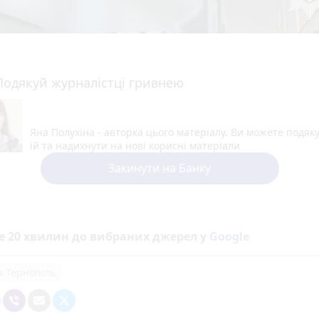
Подякуй журналістці гривнею
Яна Полухіна - авторка цього матеріалу. Ви можете подяк
їй та надихнути на нові корисні матеріали
Закинути на Банку
е 20 хвилин до вибраних джерел у
Google
а Тернопіль