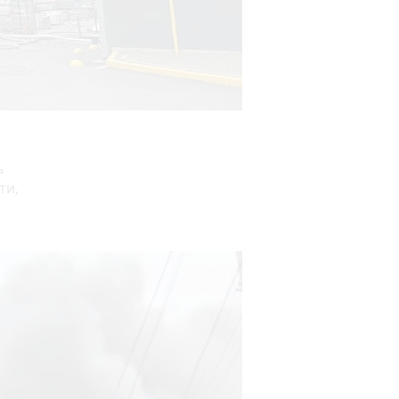
ь
ти,