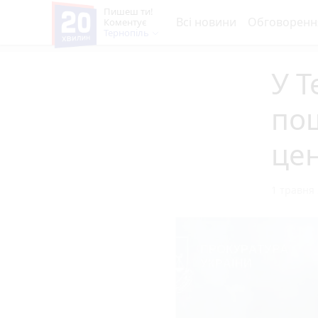
Пишеш ти!
Всі новини
Обговоренн
Коментує
Тернопіль
У Т
по
це
1 травня 