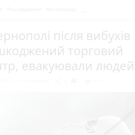
...
я
Розслідування
Фотоконкурс
ернополі після вибухів
шкоджений торговий
нтр, евакуювали людей
2026 р.
Яна Полухіна
chat_bubble
share
visibility
10
2
10531