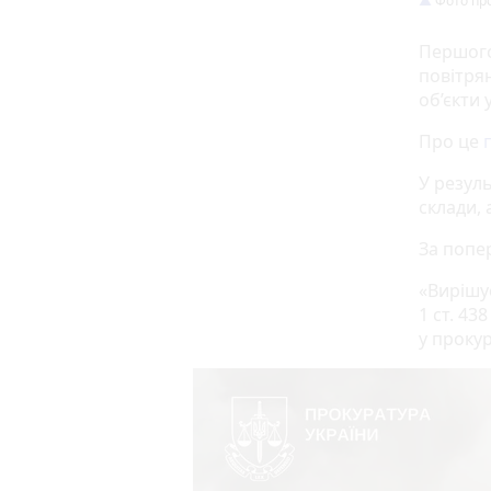
Фото пр
Першого
повітря
об’єкти 
Про це
У резул
склади,
За попе
«Вирішу
1 ст. 43
у прокур