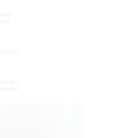
ваної
були
та його
ня за ч.
начили