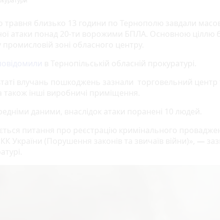
окуратури
 травня близько 13 години по Тернополю завдали масо
ної атаки понад 20-ти ворожими БПЛА. Основною ціллю 
у промисловій зоні обласного центру.
повідомили
в Тернопільській обласній прокуратурі.
ьтаті влучань пошкоджень зазнали торговельний центр 
 а також інші виробничі приміщення.
редніми даними, внаслідок атаки поранені 10 людей.
ється питання про реєстрацію кримінального проваджен
8 КК України (Порушення законів та звичаїв війни)»,
—
заз
атурі.