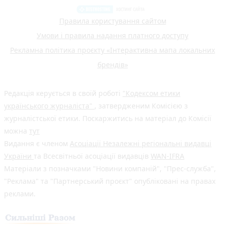
Правила користування сайтом
Умови і правила надання платного доступу
Рекламна політика проєкту «Інтерактивна мапа локальних
брендів»
Редакція керується в своїй роботі
"Кодексом етики
українського журналіста"
, затвердженим Комісією з
журналістської етики. Поскаржитись на матеріал до Комісії
можна
тут
Видання є членом
Асоціації Незалежні регіональні видавці
України
та Всесвітньої асоціації видавців
WAN-IFRA
Матеріали з позначками "Новини компаній", "Прес-служба",
"Реклама" та "Партнерський проєкт" опубліковані на правах
реклами.