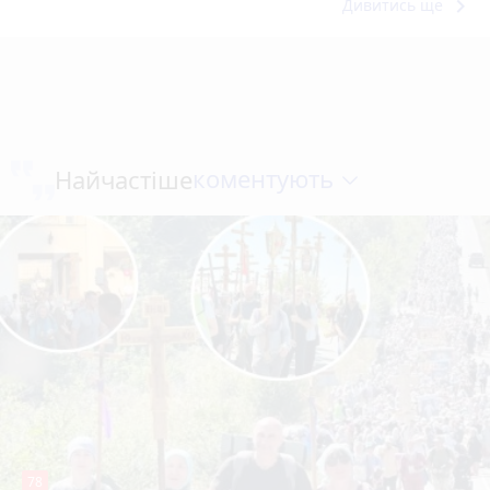
keyboard_arrow_right
Дивитись ще
коментують
Найчастіше
78