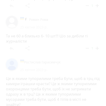
reply
share
remove
add
1
Роман Рома
25 квітня 2023 р.
Та не 60 а близько 6- 10 шт!!! Шо за дибіли ті
журналісти
reply
share
remove
add
1
Ростислав Гарасимчук
25 квітня 2023 р.
Це ж якими тупорилими треба бути, щоб в трц під
камери іграшки красти? Це ж якими тупорилими
охоронцями треба бути, щоб їх не затримати
одразу ж в трц? Це ж якими тупорилими
мусорами треба бути, щоб 4 тіпів в місті не
знайти?