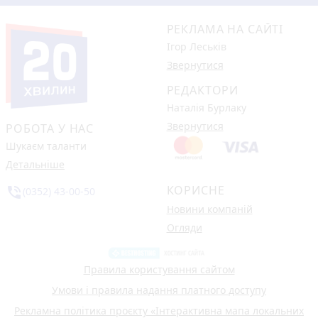
РЕКЛАМА НА САЙТІ
Ігор Леськів
Звернутися
РЕДАКТОРИ
Наталія Бурлаку
Звернутися
РОБОТА У НАС
Шукаєм таланти
Детальніше
КОРИСНЕ
phone_in_talk
(0352) 43-00-50
Новини компаній
Огляди
Правила користування сайтом
Умови і правила надання платного доступу
Рекламна політика проєкту «Інтерактивна мапа локальних