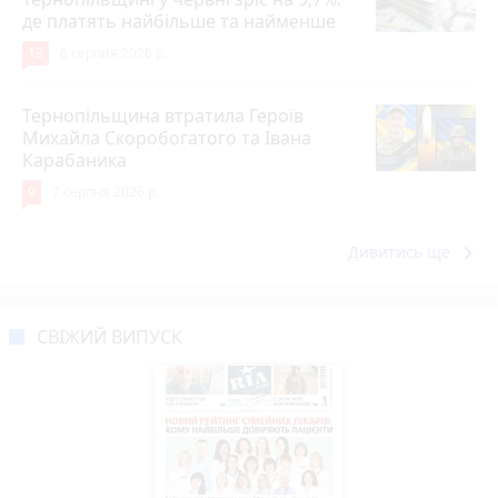
де платять найбільше та найменше
13
6 серпня 2026 р.
Тернопільщина втратила Героїв
Михайла Скоробогатого та Івана
Карабаника
9
7 серпня 2026 р.
keyboard_arrow_right
Дивитись ще
СВІЖИЙ ВИПУСК