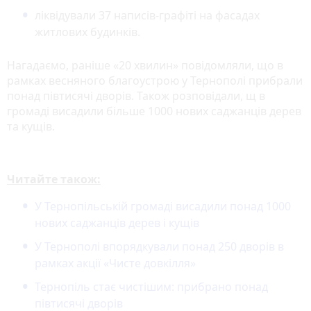
ліквідували 37 написів-графіті на фасадах
житлових будинків.
Нагадаємо, раніше «20 хвилин» повідомляли, що в
рамках весняного благоустрою у Тернополі прибрали
понад півтисячі дворів. Також розповідали, щ в
громаді висадили більше 1000 нових саджанців дерев
та кущів.
Читайте також:
У Тернопільській громаді висадили понад 1000
нових саджанців дерев і кущів
У Тернополі впорядкували понад 250 дворів в
рамках акції «Чисте довкілля»
Тернопіль стає чистішим: прибрано понад
півтисячі дворів