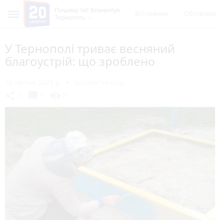
Пишеш ти! Коментує
Всі новини
Обговорен
Тернопіль
У Тернополі триває весняний
благоустрій: що зроблено
28 квітня 2023 р.
Наталя Чепець
chat_bubble
share
visibility
0
0
51