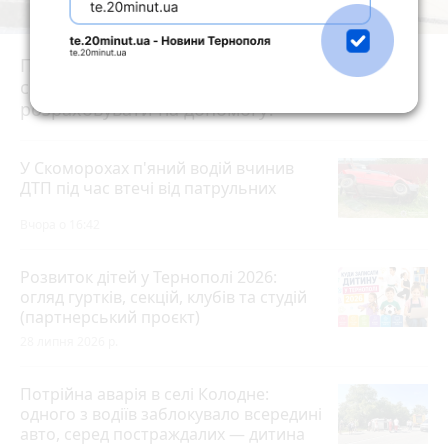
Після потопу квартири на Коновальця, 20
сирі та цвітуть. Мешканці можуть
розраховувати на допомогу?
У Скоморохах п'яний водій вчинив
ДТП під час втечі від патрульних
Вчора о 16:42
Розвиток дітей у Тернополі 2026:
огляд гуртків, секцій, клубів та студій
(партнерський проєкт)
28 липня 2026 р.
Потрійна аварія в селі Колодне:
одного з водіїв заблокувало всередині
авто, серед постраждалих — дитина