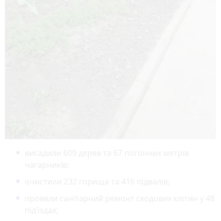
висадили 609 дерев та 67 погонних метрів
чагарників;
очистили 232 горища та 416 підвалів;
провели санітарний ремонт сходових клітин у 48
під’їздах;