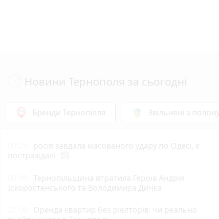
Новини Тернополя за сьогодні
Бренди Тернопілля
Звільнені з полон
09:29
росія завдала масованого удару по Одесі, є
постраждалі
photo_camera
09:00
Тернопільщина втратила Героїв Андрія
Іскоростенського та Володимира Дичка
21:00
Оренда квартир без ріелторів: чи реально