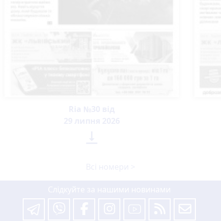
Ria №30 від
29 липня 2026

Всі номери >
Слідкуйте за нашими новинами