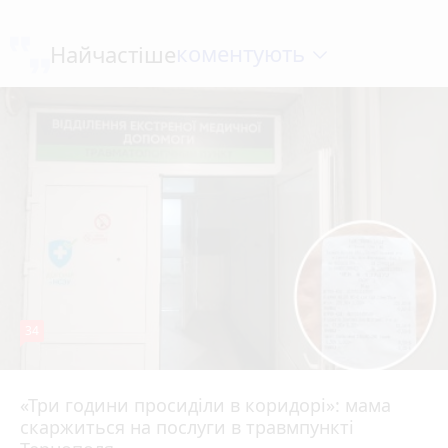
коментують
Найчастіше
34
«Три години просиділи в коридорі»: мама
Вчора о 13:05
скаржиться на послуги в травмпункті