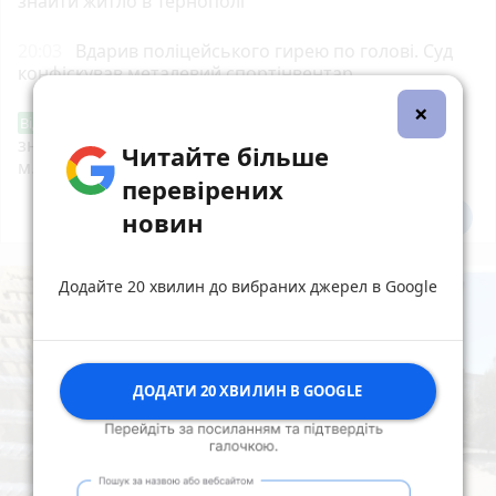
знайти житло в Тернополі
20:03
Вдарив поліцейського гирею по голові. Суд
конфіскував металевий спортінвентар
×
Звернення стосовно нової розмітки і
Від читача
знаків дорожнього руху біля шостої школи
Читайте більше
м.Тернопіль.
перевірених
новин
Всі новини
Підпишись
Додайте 20 хвилин до вибраних джерел в Google
ДОДАТИ 20 ХВИЛИН В GOOGLE