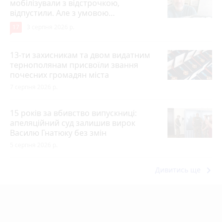
мобілізували з відстрочкою,
відпустили. Але з умовою…
17
3 серпня 2026 р.
13-ти захисникам та двом видатним
тернополянам присвоїли звання
почесних громадян міста
7 серпня 2026 р.
15 років за вбивство випускниці:
апеляційний суд залишив вирок
Василю Гнатюку без змін
5 серпня 2026 р.
keyboard_arrow_right
Дивитись ще