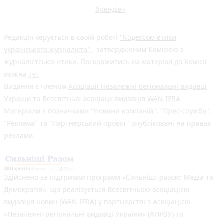
брендів»
Редакція керується в своїй роботі
"Кодексом етики
українського журналіста"
, затвердженим Комісією з
журналістської етики. Поскаржитись на матеріал до Комісії
можна
тут
Видання є членом
Асоціації Незалежні регіональні видавці
України
та Всесвітньої асоціації видавців
WAN-IFRA
Матеріали з позначками "Новини компаній", "Прес-служба",
"Реклама" та "Партнерський проєкт" опубліковані на правах
реклами.
Здійснено за підтримки програми «Сильніші разом: Медіа та
Демократія», що реалізується Всесвітньою асоціацією
видавців новин (WAN-IFRA) у партнерстві з Асоціацією
«Незалежні регіональні видавці України» (АНРВУ) та