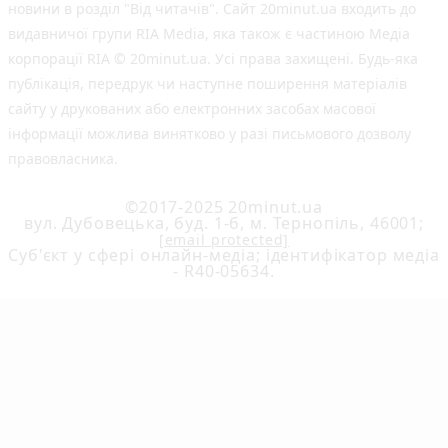
новини в розділ "Від читачів". Сайт 20minut.ua входить до
видавничої групи RIA Media, яка також є частиною Медіа
корпорації RIA © 20minut.ua. Усі права захищені. Будь-яка
публiкацiя, передрук чи наступне поширення матеріалів
сайту у друкованих або електронних засобах масової
інформації можлива винятково у разі письмового дозволу
правовласника.
©2017-2025 20minut.ua
вул. Дубовецька, буд. 1-б, м. Тернопіль, 46001;
[email protected]
Cуб'єкт у сфері онлайн-медіа; ідентифікатор медіа
- R40-05634.