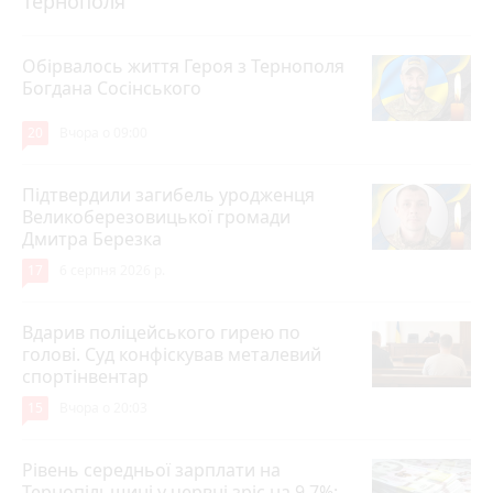
Тернополя
Обірвалось життя Героя з Тернополя
Богдана Сосінського
20
Вчора о 09:00
Підтвердили загибель уродженця
Великоберезовицької громади
Дмитра Березка
17
6 серпня 2026 р.
Вдарив поліцейського гирею по
голові. Суд конфіскував металевий
спортінвентар
15
Вчора о 20:03
Рівень середньої зарплати на
Тернопільщині у червні зріс на 9,7%: