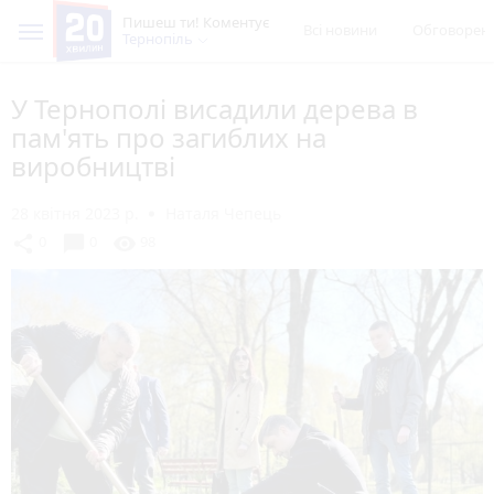
Пишеш ти! Коментує
Всі новини
Обговорен
Тернопіль
У Тернополі висадили дерева в
пам'ять про загиблих на
виробництві
28 квітня 2023 р.
Наталя Чепець
chat_bubble
share
visibility
0
0
98