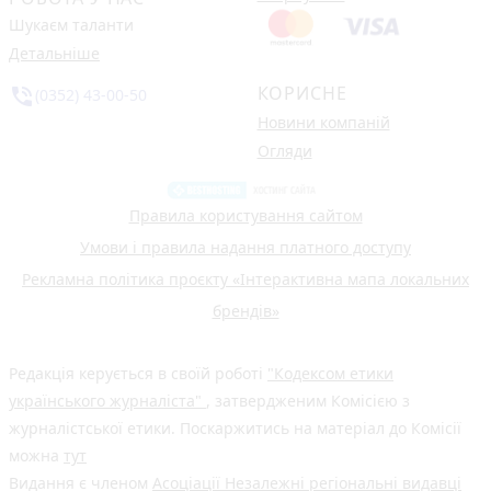
Шукаєм таланти
Детальніше
КОРИСНЕ
phone_in_talk
(0352) 43-00-50
Новини компаній
Огляди
Правила користування сайтом
Умови і правила надання платного доступу
Рекламна політика проєкту «Інтерактивна мапа локальних
брендів»
Редакція керується в своїй роботі
"Кодексом етики
українського журналіста"
, затвердженим Комісією з
журналістської етики. Поскаржитись на матеріал до Комісії
можна
тут
Видання є членом
Асоціації Незалежні регіональні видавці