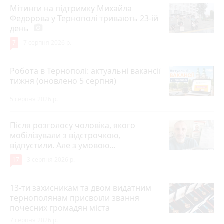
Мітинги на підтримку Михайла
Федорова у Тернополі тривають 23-ій
день
photo_camera
7
7 серпня 2026 р.
Робота в Тернополі: актуальні вакансії
тижня (оновлено 5 серпня)
5 серпня 2026 р.
Після розголосу чоловіка, якого
мобілізували з відстрочкою,
відпустили. Але з умовою…
17
3 серпня 2026 р.
13-ти захисникам та двом видатним
тернополянам присвоїли звання
почесних громадян міста
7 серпня 2026 р.