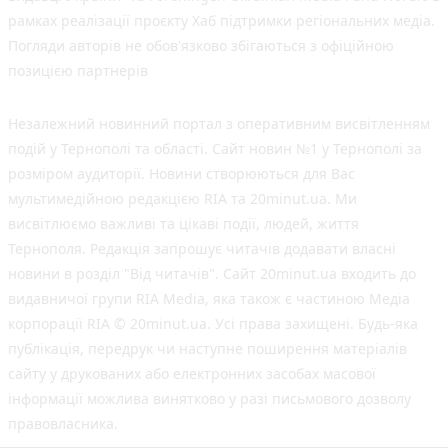
рамках реалізації проєкту Хаб підтримки регіональних медіа.
Погляди авторів не обов'язково збігаються з офіційною
позицією партнерів
Незалежний новинний портал з оперативним висвітленням
подій у Тернополі та області. Сайт новин №1 у Тернополі за
розміром аудиторії. Новини створюються для Вас
мультимедійною редакцією RIA та 20minut.ua. Ми
висвітлюємо важливі та цікаві події, людей, життя
Тернополя. Редакція запрошує читачів додавати власні
новини в розділ "Від читачів". Сайт 20minut.ua входить до
видавничої групи RIA Media, яка також є частиною Медіа
корпорації RIA © 20minut.ua. Усі права захищені. Будь-яка
публiкацiя, передрук чи наступне поширення матеріалів
сайту у друкованих або електронних засобах масової
інформації можлива винятково у разі письмового дозволу
правовласника.