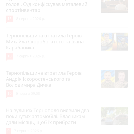
голові. Суд конфіскував металевий
спортінвентар
15
8 серпня 2026 р.
Тернопільщина втратила Героїв
Михайла Скоробогатого та Івана
Карабаника
10
7 серпня 2026 р.
Тернопільщина втратила Героїв
Андрія Іскоростенського та
Володимира Дичка
10
Вчора о 09:00
На вулицях Тернополя виявили два
покинутих автомобілі. Власникам
дали місяць, щоб їх прибрати
9
7 серпня 2026 р.