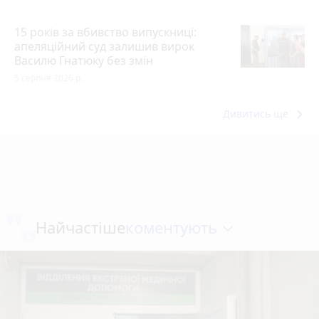
15 років за вбивство випускниці:
апеляційний суд залишив вирок
Василю Гнатюку без змін
5 серпня 2026 р.
keyboard_arrow_right
Дивитись ще
коментують
Найчастіше