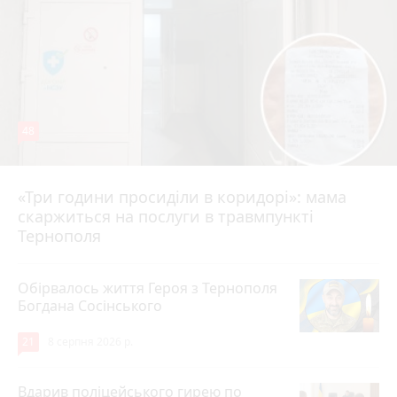
48
«Три години просиділи в коридорі»: мама
8 серпня 2026 р.
скаржиться на послуги в травмпункті
Тернополя
Обірвалось життя Героя з Тернополя
Богдана Сосінського
21
8 серпня 2026 р.
Вдарив поліцейського гирею по