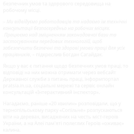
безпечних умов та здорового середовища на
робочому місці.
– Ми відвідуємо роботодавців та надаємо їм технічні
консультації безпосередньо на робочих місцях.
Працюємо над зміцненням законодавчої бази та
застосуванням передових технологій, щоб
забезпечити безпечні та здорові умови праці для усіх
працівників
, – підкреслив Богдан Сагайдак.
Якщо у вас є питання щодо безпечних умов праці, то
відповіді на них можна отримати через вебсайт
Державної служби з питань праці, інформпортал
pratsia.in.ua, соціальні мережі та сервіс онлайн
консультацій «Інтерактивний інспектор».
Нагадаємо, раніше «20 хвилин» розповідали, що у
тернопільському парку «Сопільче» розпускаються
віти на деревах, висаджених на честь міст-героїв
України, а на Алеї пам'яті полеглих Героїв «оживає»
калина.