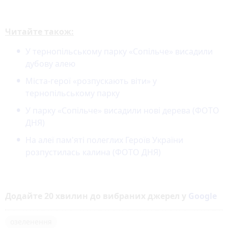
Читайте також:
У тернопільському парку «Сопільче» висадили
дубову алею
Міста-герої «розпускають віти» у
тернопільському парку
У парку «Сопільче» висадили нові дерева (ФОТО
ДНЯ)
На алеї пам'яті полеглих Героїв України
розпустилась калина (ФОТО ДНЯ)
Додайте 20 хвилин до вибраних джерел у
Google
озеленення