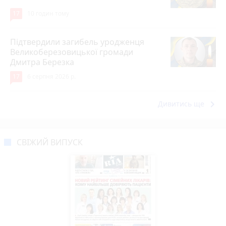
17
10 годин тому
Підтвердили загибель уродженця
Великоберезовицької громади
Дмитра Березка
17
6 серпня 2026 р.
keyboard_arrow_right
Дивитись ще
СВІЖИЙ ВИПУСК