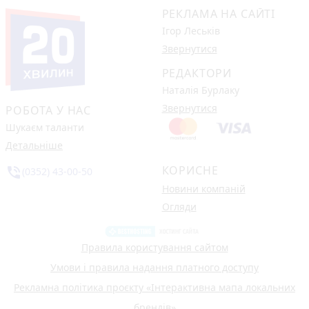
РЕКЛАМА НА САЙТІ
Ігор Леськів
Звернутися
РЕДАКТОРИ
Наталія Бурлаку
Звернутися
РОБОТА У НАС
Шукаєм таланти
Детальніше
КОРИСНЕ
phone_in_talk
(0352) 43-00-50
Новини компаній
Огляди
Правила користування сайтом
Умови і правила надання платного доступу
Рекламна політика проєкту «Інтерактивна мапа локальних
брендів»