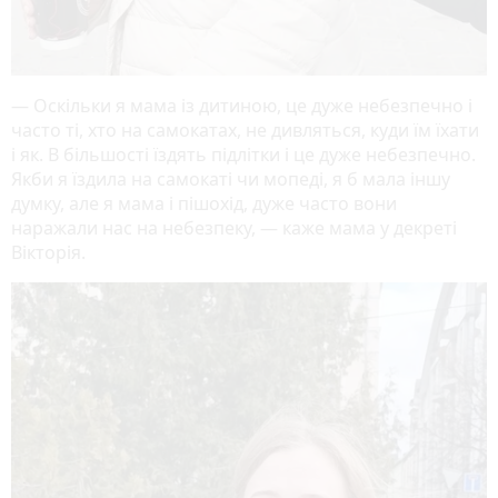
— Оскільки я мама із дитиною, це дуже небезпечно і
часто ті, хто на самокатах, не дивляться, куди їм їхати
і як. В більшості їздять підлітки і це дуже небезпечно.
Якби я їздила на самокаті чи мопеді, я б мала іншу
думку, але я мама і пішохід, дуже часто вони
наражали нас на небезпеку, — каже мама у декреті
Вікторія.