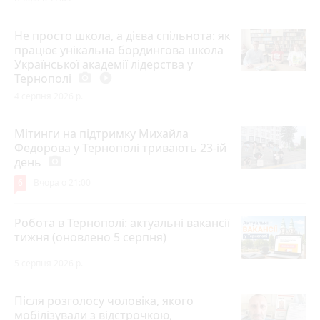
Не просто школа, а дієва спільнота: як
працює унікальна бордингова школа
Української академії лідерства у
Тернополі
photo_camera
play_circle_filled
4 серпня 2026 р.
Мітинги на підтримку Михайла
Федорова у Тернополі тривають 23-ій
день
photo_camera
6
Вчора о 21:00
Робота в Тернополі: актуальні вакансії
тижня (оновлено 5 серпня)
5 серпня 2026 р.
Після розголосу чоловіка, якого
мобілізували з відстрочкою,