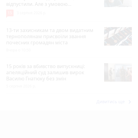
відпустили. Але з умовою…
15
3 серпня 2026 р.
13-ти захисникам та двом видатним
тернополянам присвоїли звання
почесних громадян міста
Вчора о 10:50
15 років за вбивство випускниці:
апеляційний суд залишив вирок
Василю Гнатюку без змін
5 серпня 2026 р.
keyboard_arrow_right
Дивитись ще