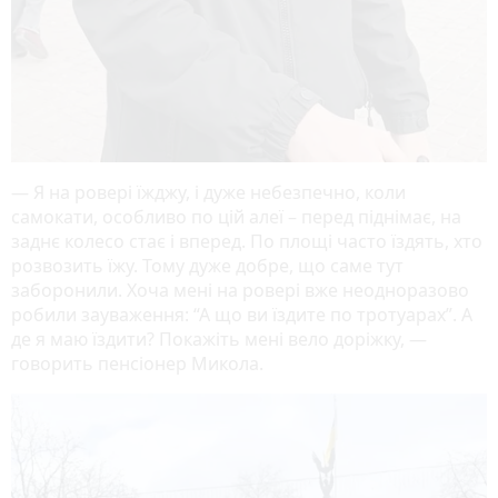
— Я на ровері їжджу, і дуже небезпечно, коли
самокати, особливо по цій алеї – перед піднімає, на
заднє колесо стає і вперед. По площі часто їздять, хто
розвозить їжу. Тому дуже добре, що саме тут
заборонили. Хоча мені на ровері вже неодноразово
робили зауваження: “А що ви їздите по тротуарах”. А
де я маю їздити? Покажіть мені вело доріжку, —
говорить пенсіонер Микола.