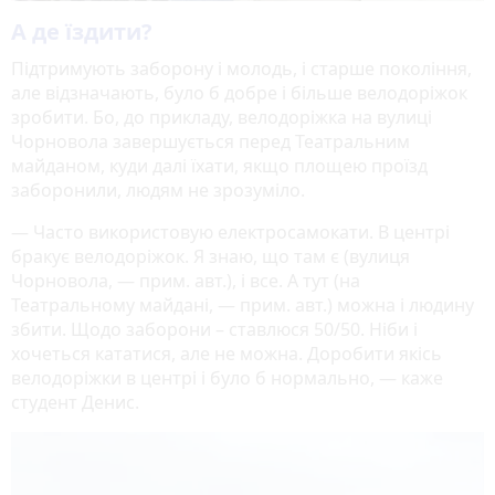
А де їздити?
Підтримують заборону і молодь, і старше покоління,
але відзначають, було б добре і більше велодоріжок
зробити. Бо, до прикладу, велодоріжка на вулиці
Чорновола завершується перед Театральним
майданом, куди далі їхати, якщо площею проїзд
заборонили, людям не зрозуміло.
— Часто використовую електросамокати. В центрі
бракує велодоріжок. Я знаю, що там є (вулиця
Чорновола, — прим. авт.), і все. А тут (на
Театральному майдані, — прим. авт.) можна і людину
збити. Щодо заборони – ставлюся 50/50. Ніби і
хочеться кататися, але не можна. Доробити якісь
велодоріжки в центрі і було б нормально, — каже
студент Денис.