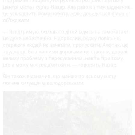
Підтримав заборону на рух електротранспортом у
центрі міста і кур’єр Назар. Але разом з тим відзначив,
це ускладнить йому роботу, адже доведеться більше
об’їжджати.
— Я підтримую, бо багато дітей їздить на самокатах і
це дуже небезпечно. Я дорослий, їжджу повільно,
стараюся людей не зачіпати, пропускати. Але так, це
труднощі, бо з нашими дорогами це створює доволі
велику проблему з пересуванням, навіть при тому,
що я можу між рядами їхати, — говорить Назар.
Він також відзначив, що майже по всьому місту
погана ситуація із велодоріжками.