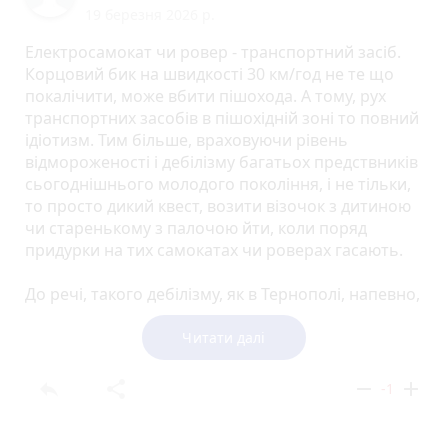
19 березня 2026 р.
Електросамокат чи ровер - транспортний засіб.
Корцовий бик на швидкості 30 км/год не те що
покалічити, може вбити пішохода. А тому, рух
транспортних засобів в пішохідній зоні то повний
ідіотизм. Тим більше, враховуючи рівень
відмороженості і дебілізму багатьох предствників
сьогоднішнього молодого покоління, і не тільки,
то просто дикий квест, возити візочок з дитиною
чи старенькому з палочою йти, коли поряд
придурки на тих самокатах чи роверах гасають.
До речі, такого дебілізму, як в Тернополі, напевно,
ніде більше нема, щоб намалювали лінію посеред
тротуару чи виклали жовту бруківку і лети собі.
Читати далі
Скажімо, в парку, бігають діти, а на них бики на
роверах. Чи зупинка громадського - два метри
reply
share
remove
add
-1
тротуару, люди виходять з транспорту, а тут знову
ж той корцовий бик. Ну і зновж, в тому парку. тут
велосипед доріжка, а тут надал кіоском поперек