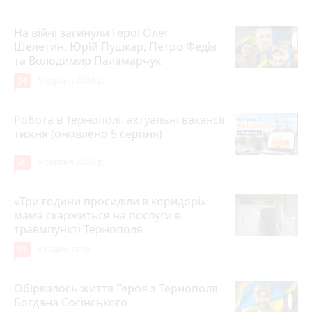
На війні загинули Герої Олег
Шелетин, Юрій Пушкар, Петро Федів
та Володимир Паламарчук
24
5 серпня 2026 р.
Робота в Тернополі: актуальні вакансії
тижня (оновлено 5 серпня)
20
5 серпня 2026 р.
«Три години просиділи в коридорі»:
мама скаржиться на послуги в
травмпункті Тернополя
19
6 годин тому
Обірвалось життя Героя з Тернополя
Богдана Сосінського