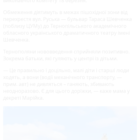
виконавчого комітету 18 березня.
Обмеження діятимуть в межах пішохідної зони від
перехрестя вул. Руська — бульвар Тараса Шевченка
(поблизу ЦУМу) до Тернопільського академічного
обласного українського драматичного театру імені
Шевченка.
Тернополяни нововведення сприйняли позитивно.
Зокрема батьки, які гуляють у центрі із дітьми.
— Це правильно і доцільно, малі діти і старші люди
ходять, а вони (водії механічного транспорту, —
прим. авт) не дивляться – ганяють, збивають
неодноразово. Є для цього доріжки, — каже мама у
декреті Марійка.