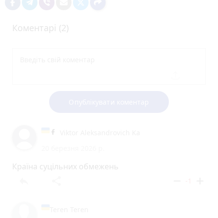
Коментарі (2)
Опублікувати коментар
Viktor Aleksandrovich Ka
20 березня 2026 р.
Країна суцільних обмежень
reply
share
remove
add
-1
Teren Teren