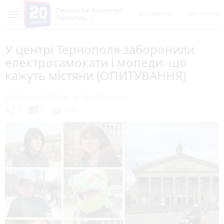
Пишеш ти! Коментує
Всі новини
Обговорен
Тернопіль
У центрі Тернополя заборонили
електросамокати і мопеди: що
кажуть містяни (ОПИТУВАННЯ)
18 березня 2026 р.
Яна Полухіна
chat_bubble
share
visibility
1
2
1242