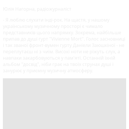
Юлія Нагорна, радіожурналіст
- Я люблю слухати інді-рок. На щастя, у нашому
українському музичному просторі є чимало
представників цього напрямку. Зокрема, найбільше
припав до душі гурт "Vivienne Mort". Голос засновниці
і так званої фронт-вумен гурту Даніели Заюшкіної - не
переплутаєш ні з чиїм. Високі ноти не ріжуть слух, а
навпаки закарбовуються у пам'яті. Останній їхній
альбом "досвід", ніби грає на твоїх струнах душі і
занурює у приємну музичну атмосферу.