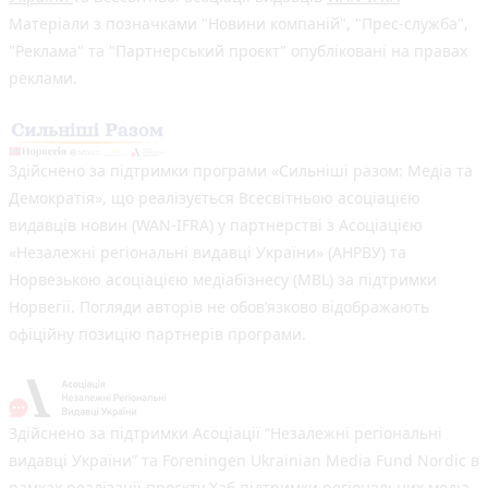
Матеріали з позначками "Новини компаній", "Прес-служба",
"Реклама" та "Партнерський проєкт" опубліковані на правах
реклами.
Здійснено за підтримки програми «Сильніші разом: Медіа та
Демократія», що реалізується Всесвітньою асоціацією
видавців новин (WAN-IFRA) у партнерстві з Асоціацією
«Незалежні регіональні видавці України» (АНРВУ) та
Норвезькою асоціацією медіабізнесу (MBL) за підтримки
Норвегії. Погляди авторів не обов’язково відображають
офіційну позицію партнерів програми.
Здійснено за підтримки Асоціації “Незалежні регіональні
видавці України” та Foreningen Ukrainian Media Fund Nordic в
рамках реалізації проєкту Хаб підтримки регіональних медіа.