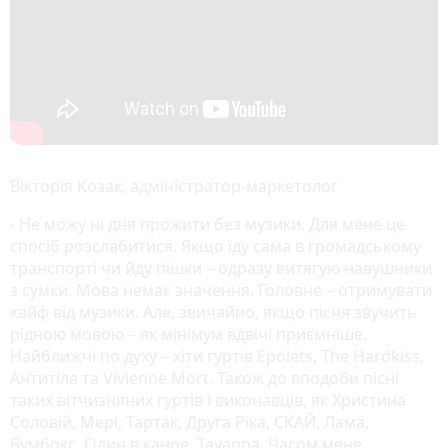
Вікторія Козак, адміністратор-маркетолог
- Не можу ні дня прожити без музики. Для мене це
спосіб розслабитися. Якщо їду сама в громадському
транспорті чи йду пішки – одразу витягую навушники
з сумки. Мова немає значення. Головне – отримувати
кайф від музики. Але, звичайно, якщо пісня звучить
рідною мовою – як мінімум вдвічі приємніше.
Найближчі по духу – хіти гуртів Epolets, The Hardkiss,
Антитіла та Vivienne Mort. Також до вподоби пісні
таких вітчизняних гуртів і виконавців, як Христина
Соловій, Мері, Тартак, Друга Ріка, СКАЙ, Лама,
Бумбокс, Один в каное, Tayanna. Часом мене