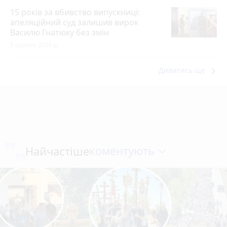
15 років за вбивство випускниці:
апеляційний суд залишив вирок
Василю Гнатюку без змін
5 серпня 2026 р.
keyboard_arrow_right
Дивитись ще
коментують
Найчастіше