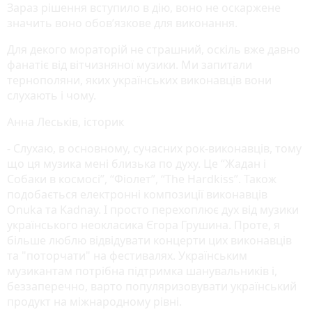
Зараз рішення вступило в дію, воно не оскаржене
значить воно обов’язкове для виконання.
Для декого мораторій не страшний, оскіль вже давно
фанатіє від вітчизняної музики. Ми запитали
тернополяни, яких українських виконавців вони
слухають і чому.
Анна Леськів, історик
- Слухаю, в основному, сучасних рок-виконавців, тому
що ця музика мені близька по духу. Це “Жадан і
Собаки в космосі”, “Фіолет”, “The Hardkiss”. Також
подобається електронні композиції виконавців
Onuka та Kadnay. І просто перехоплює дух від музики
українського неокласика Єгора Грушина. Проте, я
більше люблю відвідувати концерти цих виконавців
та "поторчати" на фестивалях. Українським
музикантам потрібна підтримка шанувальників і,
беззаперечно, варто популяризовувати український
продукт на міжнародному рівні.