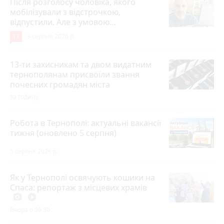
Після розголосу чоловіка, якого
мобілізували з відстрочкою,
відпустили. Але з умовою…
11
3 серпня 2026 р.
13-ти захисникам та двом видатним
тернополянам присвоїли звання
почесних громадян міста
за годину
Робота в Тернополі: актуальні вакансії
тижня (оновлено 5 серпня)
5 серпня 2026 р.
Як у Тернополі освячують кошики на
Спаса: репортаж з місцевих храмів
photo_camera
play_circle_filled
Вчора о 09:30