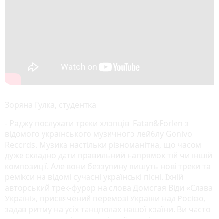
Зоряна Гулка, студентка
- Раджу послухати треки хлопців Fatan&Forlen з
відомого українського музичного лейблу Gonivo
Records. Музика настільки різноманітна, що часом
дуже складно дати правильний напрямок тій чи іншій
композиції. Але вони беззупину пишуть нові треки та
ремікси на відомі сучасні українські пісні. Їхній
авторський трек-фурор на слова Домогая Віди «Слава
Україні», присвячений перемозі України над Росією,
задав ритму на усіх танцполах нашої країни. Ви часто