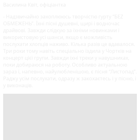
Василина Квіт, офіціантка
- Надзвичайно захоплююсь творчістю гурту “БЕZ
ОБМЕЖЕНЬ”. Їхні пісні душевні, щирі і водночас
драйвові. Завжди слідкую за їхніми новинками і
використовую усі шанси, якщо є можливість
послухати хлопців наживо. Кілька разів це вдавалося.
Три роки тому навіть спеціально їздила у Чортків на
концерт цієї групи. Завжди їхні треки у навушниках,
поки добираюся на роботу. Особливо актуальною
зараз і, напевно, найулюбленішою, є пісня “Листопад”.
Раджу усім послухати, одразу ж закохаєтесь і у пісню, і
у виконаців.