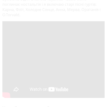
поглинає ностальгія і я включаю старі пісні гуртів:
Карна, Фліт, Холодне Сонце, Анна, Мерва, Оратанія і
O.Torvald.