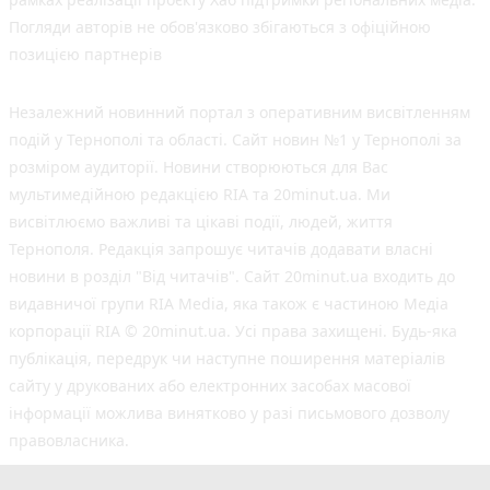
Погляди авторів не обов'язково збігаються з офіційною
позицією партнерів
Незалежний новинний портал з оперативним висвітленням
подій у Тернополі та області. Сайт новин №1 у Тернополі за
розміром аудиторії. Новини створюються для Вас
мультимедійною редакцією RIA та 20minut.ua. Ми
висвітлюємо важливі та цікаві події, людей, життя
Тернополя. Редакція запрошує читачів додавати власні
новини в розділ "Від читачів". Сайт 20minut.ua входить до
видавничої групи RIA Media, яка також є частиною Медіа
корпорації RIA © 20minut.ua. Усі права захищені. Будь-яка
публiкацiя, передрук чи наступне поширення матеріалів
сайту у друкованих або електронних засобах масової
інформації можлива винятково у разі письмового дозволу
правовласника.