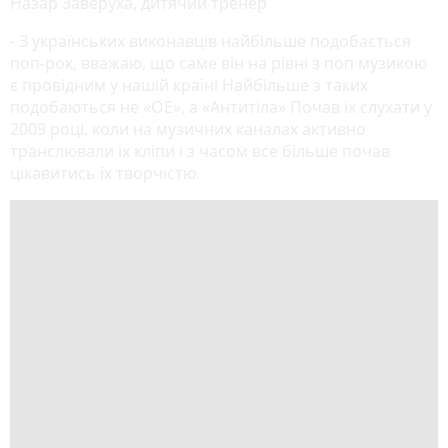
Назар Заверуха, дитячий тренер
- З українських виконавців найбільше подобається
поп-рок, вважаю, що саме він на рівні з поп музикою
є провідним у нашій країні Найбільше з таких
подобаються не «ОЕ», а «Антитіла» Почав їх слухати у
2009 році, коли на музичних каналах активно
транслювали їх кліпи і з часом все більше почав
цікавитись їх творчістю.