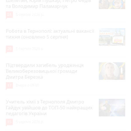
Шелетин, Юрій Пушкар, Петро Федів
та Володимир Паламарчук
24
5 серпня 2026 р.
Робота в Тернополі: актуальні вакансії
тижня (оновлено 5 серпня)
20
5 серпня 2026 р.
Підтвердили загибель уродженця
Великоберезовицької громади
Дмитра Березка
17
Вчора о 09:00
Учитель хімії з Тернополя Дмитро
Гайдук увійшов до ТОП-50 найкращих
педагогів України
15
5 серпня 2026 р.