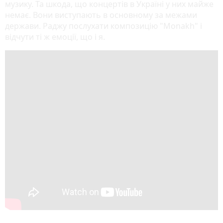
музику. Та шкода, що концертів в Україні у них майже
немає. Вони виступають в основному за межами
держави. Раджу послухати композицію "Monakh" і
відчути ті ж емоції, що і я.