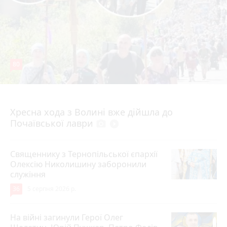
80
4 серпня 2026 р.
Хресна хода з Волині вже дійшла до
Почаївської лаври
photo_camera
play_circle_filled
Священнику з Тернопільської єпархії
Олексію Николишину заборонили
служіння
36
5 серпня 2026 р.
На війні загинули Герої Олег