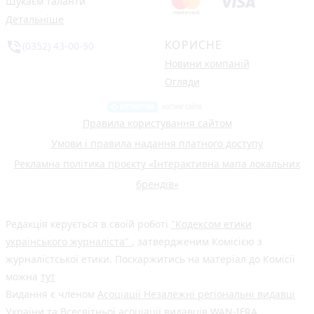
Шукаєм таланти
Детальніше
КОРИСНЕ
phone_in_talk
(0352) 43-00-50
Новини компаній
Огляди
Правила користування сайтом
Умови і правила надання платного доступу
Рекламна політика проєкту «Інтерактивна мапа локальних
брендів»
Редакція керується в своїй роботі
"Кодексом етики
українського журналіста"
, затвердженим Комісією з
журналістської етики. Поскаржитись на матеріал до Комісії
можна
тут
Видання є членом
Асоціації Незалежні регіональні видавці
України
та Всесвітньої асоціації видавців
WAN-IFRA