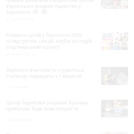
Української академії лідерства у
Тернополі
photo_camera
play_circle_filled
4 серпня 2026 р.
Розвиток дітей у Тернополі 2026:
огляд гуртків, секцій, клубів та студій
(партнерський проєкт)
28 липня 2026 р.
Зарплати вчителів та студентські
стипендії підвищать з 1 вересня
за 18 хвилин
Центр Теребовлі розрили: бруківку
прибрали, буде нове покриття
17 хвилин тому