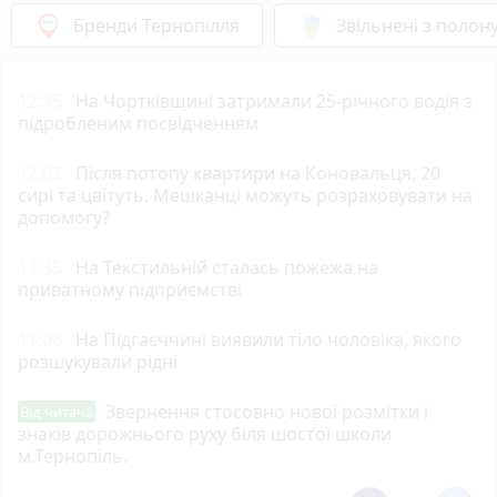
Бренди Тернопілля
Звільнені з полон
12:35
На Чортківщині затримали 25-річного водія з
підробленим посвідченням
12:02
Після потопу квартири на Коновальця, 20
сирі та цвітуть. Мешканці можуть розраховувати на
допомогу?
11:35
На Текстильній сталась пожежа на
приватному підприємстві
11:06
На Підгаєччині виявили тіло чоловіка, якого
розшукували рідні
Звернення стосовно нової розмітки і
Від читача
знаків дорожнього руху біля шостої школи
м.Тернопіль.