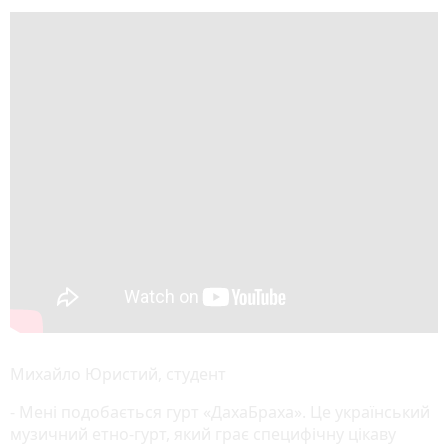
Михайло Юристий, студент
- Мені подобається гурт «ДахаБраха». Це український
музичний етно-гурт, який грає специфічну цікаву