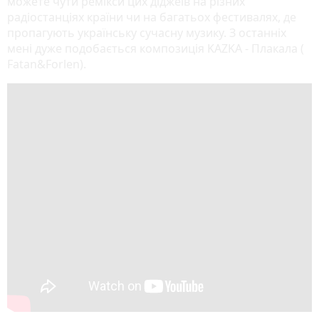
можете чути ремікси цих діджеїв на різних
радіостанціях країни чи на багатьох фестивалях, де
пропагують українську сучасну музику. З останніх
мені дуже подобається композиція KAZKA - Плакала (
Fatan&Forlen).