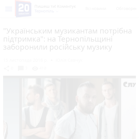
Пишеш ти! Коментує
Всі новини
Обговорен
Тернопіль
"Українським музикантам потрібна
підтримка": на Тернопільщині
заборонили російську музику
15 листопада 2018 р.
Юлія Савчук
chat_bubble
share
visibility
0
3
418