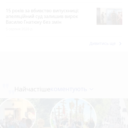
15 років за вбивство випускниці:
апеляційний суд залишив вирок
Василю Гнатюку без змін
5 серпня 2026 р.
keyboard_arrow_right
Дивитись ще
коментують
Найчастіше