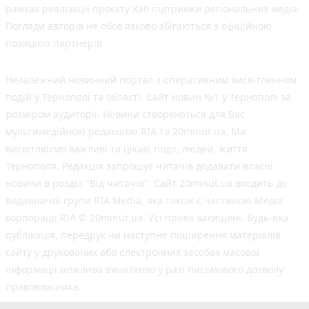
рамках реалізації проєкту Хаб підтримки регіональних медіа.
Погляди авторів не обов'язково збігаються з офіційною
позицією партнерів
Незалежний новинний портал з оперативним висвітленням
подій у Тернополі та області. Сайт новин №1 у Тернополі за
розміром аудиторії. Новини створюються для Вас
мультимедійною редакцією RIA та 20minut.ua. Ми
висвітлюємо важливі та цікаві події, людей, життя
Тернополя. Редакція запрошує читачів додавати власні
новини в розділ "Від читачів". Сайт 20minut.ua входить до
видавничої групи RIA Media, яка також є частиною Медіа
корпорації RIA © 20minut.ua. Усі права захищені. Будь-яка
публiкацiя, передрук чи наступне поширення матеріалів
сайту у друкованих або електронних засобах масової
інформації можлива винятково у разі письмового дозволу
правовласника.