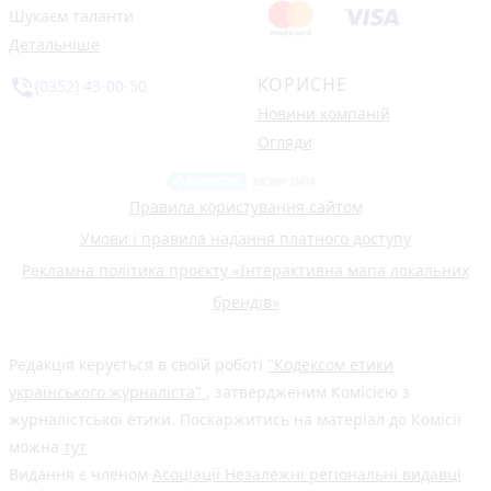
Шукаєм таланти
Детальніше
КОРИСНЕ
phone_in_talk
(0352) 43-00-50
Новини компаній
Огляди
Правила користування сайтом
Умови і правила надання платного доступу
Рекламна політика проєкту «Інтерактивна мапа локальних
брендів»
Редакція керується в своїй роботі
"Кодексом етики
українського журналіста"
, затвердженим Комісією з
журналістської етики. Поскаржитись на матеріал до Комісії
можна
тут
Видання є членом
Асоціації Незалежні регіональні видавці