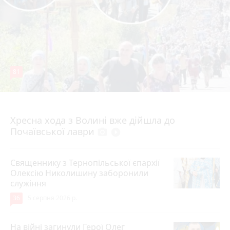
81
4 серпня 2026 р.
Хресна хода з Волині вже дійшла до
Почаївської лаври
photo_camera
play_circle_filled
Священнику з Тернопільської єпархії
Олексію Николишину заборонили
служіння
36
5 серпня 2026 р.
На війні загинули Герої Олег