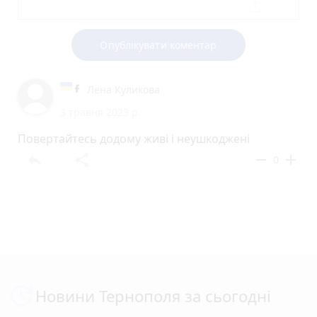
Опублікувати коментар
Лена Куликова
3 травня 2023 р.
Повертайтесь додому живі і неушкоджені
reply
share
remove
add
0
Новини Тернополя за сьогодні