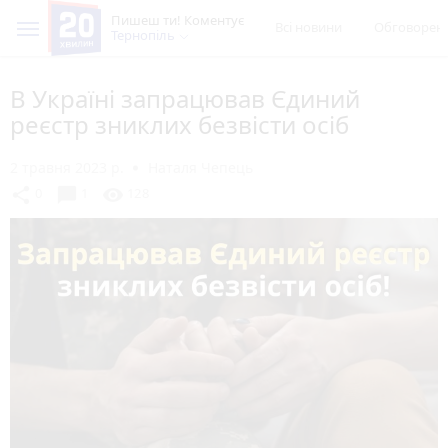
Пишеш ти! Коментує
Всі новини
Обговорен
Тернопіль
В Україні запрацював Єдиний
реєстр зниклих безвісти осіб
2 травня 2023 р.
Наталя Чепець
chat_bubble
share
visibility
0
1
128