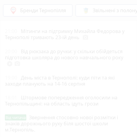
Бренди Тернопілля
Звільнені з полон
21:00
Мітинги на підтримку Михайла Федорова у
Тернополі тривають 23-ій день
photo_camera
20:00
Від рюкзака до ручки: у скільки обійдеться
підготовка школяра до нового навчального року
play_circle_filled
photo_camera
19:00
День міста в Тернополі: куди піти та які
заходи планують на 14-16 серпня
18:01
Штормове попередження оголосили на
Тернопільщині: на область ідуть грози
Звернення стосовно нової розмітки і
Від читача
знаків дорожнього руху біля шостої школи
м.Тернопіль.