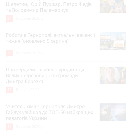
Шелетин, Юрій Пушкар, Петро Федів
та Володимир Паламарчук
24
5 серпня 2026 р.
Робота в Тернополі: актуальні вакансії
тижня (оновлено 5 серпня)
20
5 серпня 2026 р.
Підтвердили загибель уродженця
Великоберезовицької громади
Дмитра Березка
17
Вчора о 09:00
Учитель хімії з Тернополя Дмитро
Гайдук увійшов до ТОП-50 найкращих
педагогів України
15
5 серпня 2026 р.