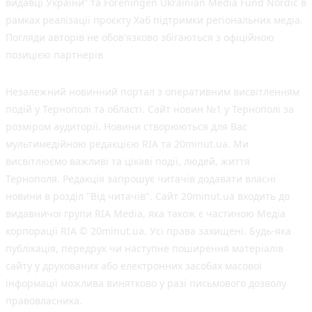
видавці України” та Foreningen Ukrainian Media Fund Nordic в
рамках реалізації проєкту Хаб підтримки регіональних медіа.
Погляди авторів не обов'язково збігаються з офіційною
позицією партнерів
Незалежний новинний портал з оперативним висвітленням
подій у Тернополі та області. Сайт новин №1 у Тернополі за
розміром аудиторії. Новини створюються для Вас
мультимедійною редакцією RIA та 20minut.ua. Ми
висвітлюємо важливі та цікаві події, людей, життя
Тернополя. Редакція запрошує читачів додавати власні
новини в розділ "Від читачів". Сайт 20minut.ua входить до
видавничої групи RIA Media, яка також є частиною Медіа
корпорації RIA © 20minut.ua. Усі права захищені. Будь-яка
публiкацiя, передрук чи наступне поширення матеріалів
сайту у друкованих або електронних засобах масової
інформації можлива винятково у разі письмового дозволу
правовласника.