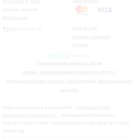
Звернутися
РОБОТА У НАС
Шукаєм таланти
Детальніше
КОРИСНЕ
phone_in_talk
(0352) 43-00-50
Новини компаній
Огляди
Правила користування сайтом
Умови і правила надання платного доступу
Рекламна політика проєкту «Інтерактивна мапа локальних
брендів»
Редакція керується в своїй роботі
"Кодексом етики
українського журналіста"
, затвердженим Комісією з
журналістської етики. Поскаржитись на матеріал до Комісії
можна
тут