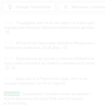
Бренди Тернопілля
Звільнені з полон
22:00
Подарував життя після смерті: в Охматдиті
коридором пошани провели маленького донора
play_circle_filled
21:00
Мітинги на підтримку Михайла Федорова у
Тернополі тривають 23-ій день
photo_camera
20:00
Від рюкзака до ручки: у скільки обійдеться
підготовка школяра до нового навчального року
play_circle_filled
photo_camera
19:00
День міста в Тернополі: куди піти та які
заходи планують на 14-16 серпня
Звернення стосовно нової розмітки і
Від читача
знаків дорожнього руху біля шостої школи
м.Тернопіль.