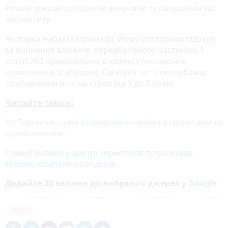
Речові докази поліціянти вилучили та направили на
експертизу.
Чоловіка наразі затримали. Йому оголосили підозру
за вчинення злочину, передбаченого частиною 1
статті 263 Кримінального кодексу (незаконне
поводження зі зброєю). Санкція статті передбачає
позбавлення волі на строк від 3 до 7 років.
Читайте також:
На Тернопільщині затримали чоловіка з гранатами та
гранатометом.
П’яний киянин у центрі Тернополя погрожував
зброєю компанії молодиків.
Додайте 20 хвилин до вибраних джерел у
Google
зброя