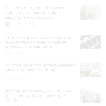
Після розголосу чоловіка, якого
мобілізували з відстрочкою,
відпустили. Але з умовою…
12
3 серпня 2026 р.
13-ти захисникам та двом видатним
тернополянам присвоїли звання
почесних громадян міста
9 годин тому
Робота в Тернополі: актуальні вакансії
тижня (оновлено 5 серпня)
5 серпня 2026 р.
Як у Тернополі освячують кошики на
Спаса: репортаж з місцевих храмів
photo_camera
play_circle_filled