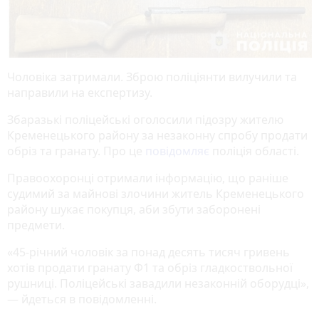
Чоловіка затримали. Зброю поліціянти вилучили та
направили на експертизу.
Збаразькі поліцейські оголосили підозру жителю
Кременецького району за незаконну спробу продати
обріз та гранату. Про це
повідомляє
поліція області.
Правоохоронці отримали інформацію, що раніше
судимий за майнові злочини житель Кременецького
району шукає покупця, аби збути заборонені
предмети.
«45-річний чоловік за понад десять тисяч гривень
хотів продати гранату Ф1 та обріз гладкоствольної
рушниці. Поліцейські завадили незаконній оборудці»,
— йдеться в повідомленні.