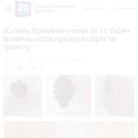
Пишеш ти! Коментує
Всі новини
Обговорен
Тернопіль
Житель Кременеччини за 10 тисяч
гривень хотів продати обріз та
гранату
14 лютого 2024 р.
Олена Мітясова
chat_bubble
share
visibility
0
0
141