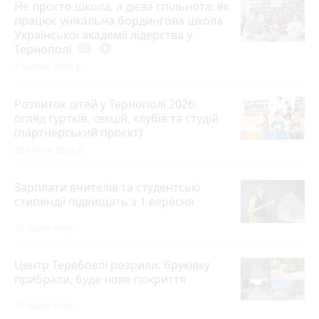
Не просто школа, а дієва спільнота: як
працює унікальна бордингова школа
Української академії лідерства у
Тернополі
photo_camera
play_circle_filled
4 серпня 2026 р.
Розвиток дітей у Тернополі 2026:
огляд гуртків, секцій, клубів та студій
(партнерський проєкт)
28 липня 2026 р.
Зарплати вчителів та студентські
стипендії підвищать з 1 вересня
10 годин тому
Центр Теребовлі розрили: бруківку
прибрали, буде нове покриття
10 годин тому