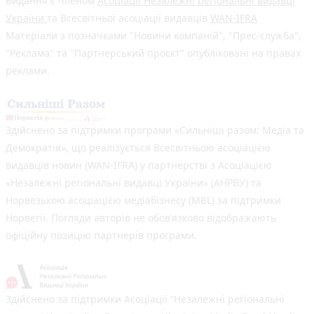
Видання є членом
Асоціації Незалежні регіональні видавці
України
та Всесвітньої асоціації видавців
WAN-IFRA
Матеріали з позначками "Новини компаній", "Прес-служба",
"Реклама" та "Партнерський проєкт" опубліковані на правах
реклами.
Здійснено за підтримки програми «Сильніші разом: Медіа та
Демократія», що реалізується Всесвітньою асоціацією
видавців новин (WAN-IFRA) у партнерстві з Асоціацією
«Незалежні регіональні видавці України» (АНРВУ) та
Норвезькою асоціацією медіабізнесу (MBL) за підтримки
Норвегії. Погляди авторів не обов’язково відображають
офіційну позицію партнерів програми.
Здійснено за підтримки Асоціації “Незалежні регіональні