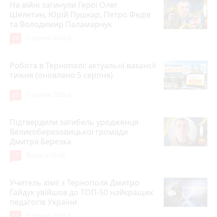
На війні загинули Герої Олег
Шелетин, Юрій Пушкар, Петро Федів
та Володимир Паламарчук
24
5 серпня 2026 р.
Робота в Тернополі: актуальні вакансії
тижня (оновлено 5 серпня)
20
5 серпня 2026 р.
Підтвердили загибель уродженця
Великоберезовицької громади
Дмитра Березка
17
Вчора о 09:00
Учитель хімії з Тернополя Дмитро
Гайдук увійшов до ТОП-50 найкращих
педагогів України
15
5 серпня 2026 р.