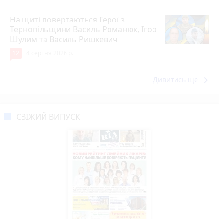
На щиті повертаються Герої з
Тернопільщини Василь Романюк, Ігор
Шулим та Василь Ришкевич
12
4 серпня 2026 р.
keyboard_arrow_right
Дивитись ще
СВІЖИЙ ВИПУСК