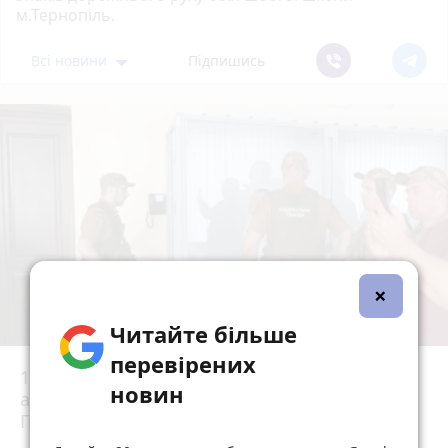
м.Тернопіль.
Всі новини
Підпишись
×
Читайте більше
перевірених
15 років за вбивство випускниці:
новин
апеляційний суд залишив вирок Василю
Гнатюку без змін