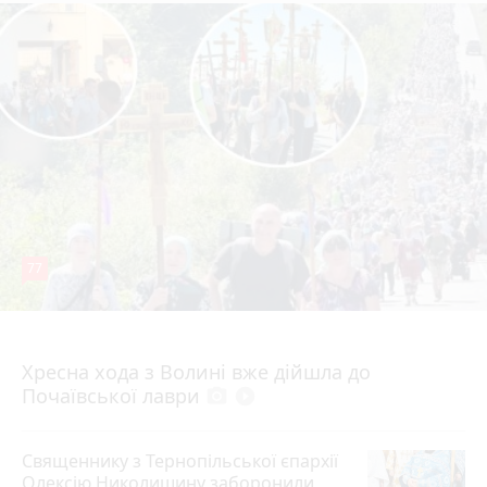
77
4 серпня 2026 р.
Хресна хода з Волині вже дійшла до
Почаївської лаври
photo_camera
play_circle_filled
Священнику з Тернопільської єпархії
Олексію Николишину заборонили