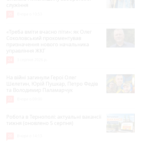
служіння
35
Вчора о 10:53
«Треба вміти вчасно піти»: як Олег
Соколовський прокоментував
призначення нового начальника
управління ЖКГ
24
3 серпня 2026 р.
На війні загинули Герої Олег
Шелетин, Юрій Пушкар, Петро Федів
та Володимир Паламарчук
22
Вчора о 09:00
Робота в Тернополі: актуальні вакансії
тижня (оновлено 5 серпня)
20
Вчора о 14:13