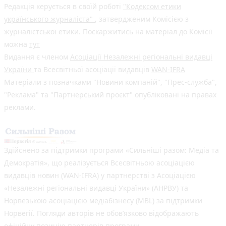
Редакція керується в своїй роботі
"Кодексом етики
українського журналіста"
, затвердженим Комісією з
журналістської етики. Поскаржитись на матеріал до Комісії
можна
тут
Видання є членом
Асоціації Незалежні регіональні видавці
України
та Всесвітньої асоціації видавців
WAN-IFRA
Матеріали з позначками "Новини компаній", "Прес-служба",
"Реклама" та "Партнерський проєкт" опубліковані на правах
реклами.
Здійснено за підтримки програми «Сильніші разом: Медіа та
Демократія», що реалізується Всесвітньою асоціацією
видавців новин (WAN-IFRA) у партнерстві з Асоціацією
«Незалежні регіональні видавці України» (АНРВУ) та
Норвезькою асоціацією медіабізнесу (MBL) за підтримки
Норвегії. Погляди авторів не обов’язково відображають
офіційну позицію партнерів програми.