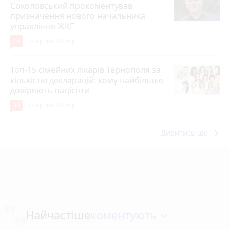
Соколовський прокоментував
призначення нового начальника
управління ЖКГ
24
3 серпня 2026 р.
Топ-15 сімейних лікарів Тернополя за
кількістю декларацій: кому найбільше
довіряють пацієнти
30
1 серпня 2026 р.
keyboard_arrow_right
Дивитись ще
коментують
Найчастіше