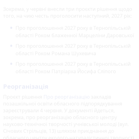
Зокрема, у червні внесли три проєкти рішення щодо
того, на чию честь проголосити наступний, 2027 рік:
Про проголошення 2027 року в Тернопільській
області Роком блаженної Марцеліни Даровської
Про проголошення 2027 року в Тернопільській
області Роком Романа Шухевича
Про проголошення 2027 року в Тернопільській
області Роком Патріарха Йосифа Сліпого
Реорганізація
Проєкт рішення
Про реорганізацію
закладів
позашкільної освіти обласного підпорядкування
зареєстрували 4 червня. У документі йдеться,
зокрема, про реорганізацію обласного центру
науково-технічної творчості учнівської молоді (вул.
Січових Стрільців, 13) шляхом приєднання до
обласного центру еколого-натуралістичної творчості