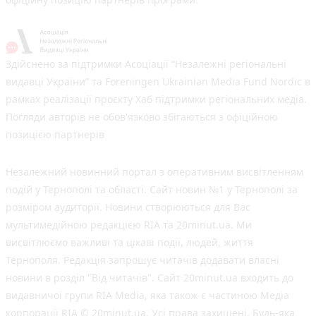
Здійснено за підтримки Асоціації “Незалежні регіональні
видавці України” та Foreningen Ukrainian Media Fund Nordic в
рамках реалізації проєкту Хаб підтримки регіональних медіа.
Погляди авторів не обов'язково збігаються з офіційною
позицією партнерів
Незалежний новинний портал з оперативним висвітленням
подій у Тернополі та області. Сайт новин №1 у Тернополі за
розміром аудиторії. Новини створюються для Вас
мультимедійною редакцією RIA та 20minut.ua. Ми
висвітлюємо важливі та цікаві події, людей, життя
Тернополя. Редакція запрошує читачів додавати власні
новини в розділ "Від читачів". Сайт 20minut.ua входить до
видавничої групи RIA Media, яка також є частиною Медіа
корпорації RIA © 20minut.ua. Усі права захищені. Будь-яка