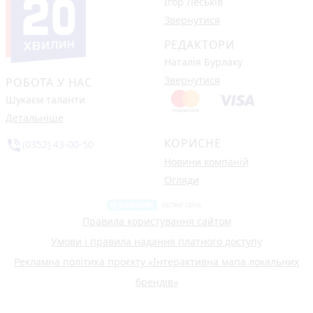
Ігор Леськів
Звернутися
РЕДАКТОРИ
Наталія Бурлаку
Звернутися
РОБОТА У НАС
Шукаєм таланти
Детальніше
КОРИСНЕ
phone_in_talk
(0352) 43-00-50
Новини компаній
Огляди
Правила користування сайтом
Умови і правила надання платного доступу
Рекламна політика проєкту «Інтерактивна мапа локальних
брендів»