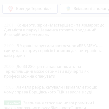
Бренди Тернопілля
Звільнені з полон
22:01
Концерти, зірки «МастерШеф» та ярмарок: до
Дня міста в парку Шевченка готують триденний
благодійний фестиваль
21:00
В Україні запустили застосунок «БЕЗ МЕЖ» —
єдину платформу сервісів і знижок для ветеранів та
їхніх родин
20:00
До 33 280 грн на навчання: хто на
Тернопільщині може отримати ваучер та які
професії можна опанувати
19:05
Ламали ребра, катували і вимагали гроші:
чому справа Борщівського ТЦК зависла в суді
Звернення стосовно нової розмітки і
Від читача
знаків дорожнього руху біля шостої школи