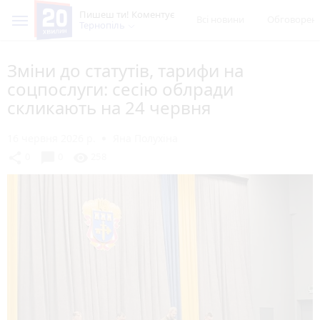
Пишеш ти! Коментує
Всі новини
Обговорен
Тернопіль
Зміни до статутів, тарифи на
соцпослуги: сесію облради
скликають на 24 червня
16 червня 2026 р.
Яна Полухіна
chat_bubble
share
visibility
0
0
258