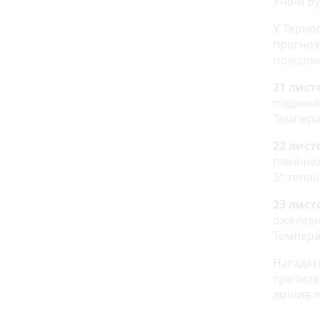
Уночі б
У Терно
прогноз
повідом
21 лист
південно
Темпера
22 лист
північно
3° тепла
23 лист
ожеледиц
Температ
Нагадає
трапила
змінив л