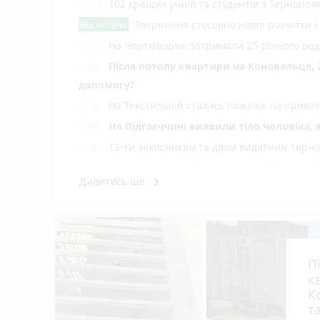
102 кращих учнів та студентів з Тернопол
13:10
Від читача
Звернення стосовно нової розмітки і
На Чортківщині затримали 25-річного вод
12:35
Після потопу квартири на Коновальця, 
12:02
допомогу?
На Текстильній сталась пожежа на приват
11:35
На Підгаєччині виявили тіло чоловіка,
11:06
13-ти захисникам та двом видатним терн
10:50
Зарплати вчителів та студентські стипенд
10:15
keyboard_arrow_right
Дивитись ще
Центр Теребовлі розрили: бруківку прибр
09:40
Тернопільщина втратила Героїв Михайл
09:00
Частині пенсіонерів та пільговиків потріб
08:00
«Петрик П’яточкин у кіно»: що відомо про
22:00
П
Земельний спір на Бучаччині: прокуратур
21:00
к
Обрали єпископа-помічника Бучацької єпа
20:00
К
т
35-річну тернополянку підозрюють у крад
19:00