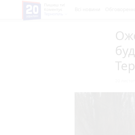
Пишеш ти!
Всі новини
Обговоренн
Коментує
Тернопіль
Ож
буд
Те
20 листоп