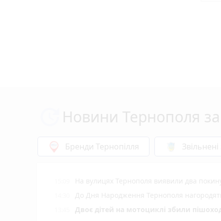
Новини Тернополя за
Бренди Тернопілля
Звільнені
На вулицях Тернополя виявили два покину
15:09
До Дня Народження Тернополя нагородять 5
14:30
Двоє дітей на мотоциклі збили пішохода
13:45