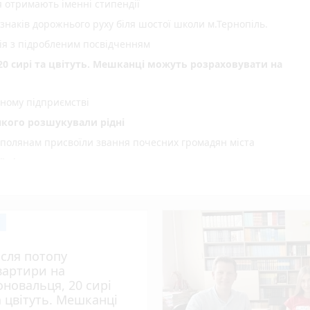
я отримають іменні стипендії
 знаків дорожнього руху біля шостої школи м.Тернопіль.
ія з підробленим посвідченням
20 сирі та цвітуть. Мешканці можуть розраховувати на
ному підприємстві
 якого розшукували рідні
ополянам присвоїли звання почесних громадян міста
ії підвищать з 1 вересня
али, буде нове покриття
а Скоробогатого та Івана Карабаника
но змінити банк до 15 вересня
 фільм
ісля потопу
а вимагає повернути майже 5 га лісу
вартири на
рхії УГКЦ
оновальця, 20 сирі
а цвітуть. Мешканці
іжці телефона в неповнолітнього