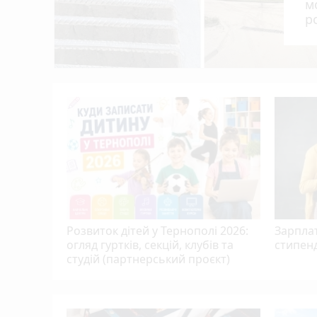
м
В Україні запровадили День Військ зв'язк
18:00
р
д
Майже 200 п'яних водіїв виявили на доро
17:00
, якого
ою,
ю…
Розвиток дітей у Тернополі 2026:
Зарплат
огляд гуртків, секцій, клубів та
стипенд
студій (партнерський проєкт)