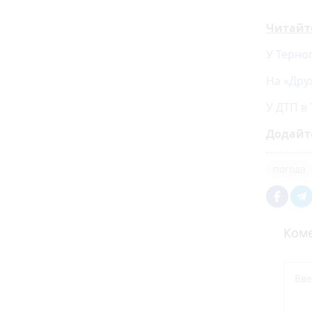
Читайт
У Терно
На «Друж
У ДТП в
Додайт
погода
Коме