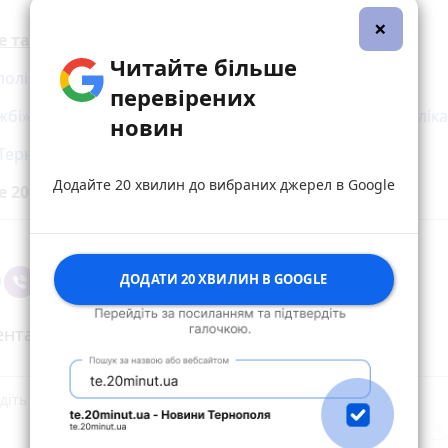
×
е також:
Читайте більше
полі жінка травмувалась у маршрутці
перевірених
бі» Lexus збив 12-річну дівчинку: дитину забрали до ліка
новин
 Тернополі потрапило патрульне авто
Додайте 20 хвилин до вибраних джерел в Google
е 20 хвилин до вибраних джерел у
Google
ДОДАТИ 20 ХВИЛИН В GOOGLE
нтарі