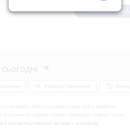
Опублікувати комент
 сьогодні
 з полону
Робота у Тернополі!
Огляд
тих автомобілі. Власникам дали місяць, щоб їх прибрати
6 захисників, медиків, освітян і волонтерів: повний список
 в селі на Чортківщині: усі троє — в лікарнях