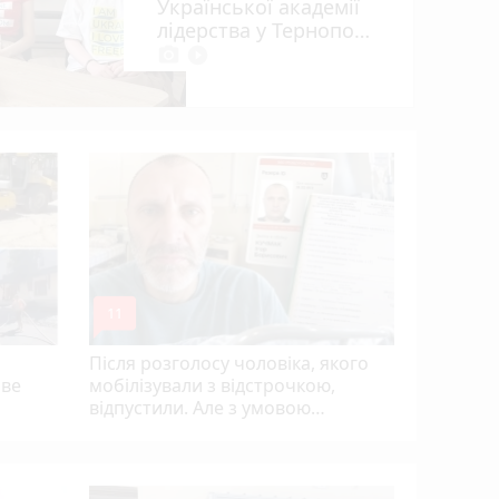
Української академії
лідерства у Тернополі
photo_camera
play_circle_filled
Розвиток 
огляд гурт
студій (
mode_comment
11
Після розголосу чоловіка, якого
ове
мобілізували з відстрочкою,
відпустили. Але з умовою…