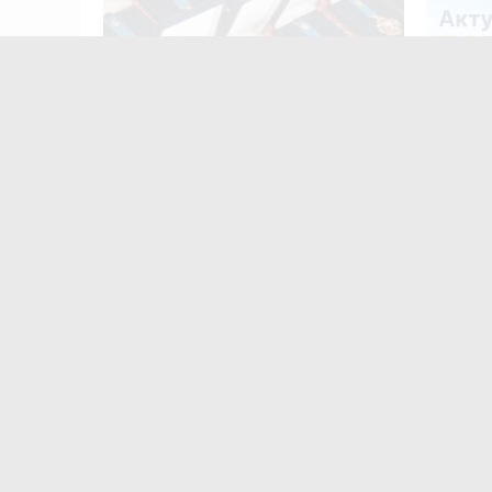
скниці:
в вирок
13-ти захисникам та двом
Робота 
видатним тернополянам
вакансі
присвоїли звання почесних
серпня
громадян міста
Найчастіше
коменту
Х
в