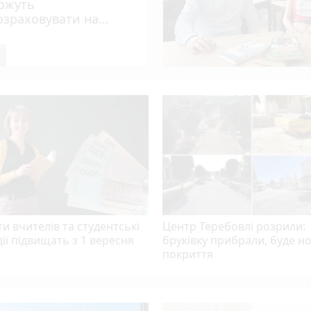
ожуть
у та кібербезпеки 8 серпня
озраховувати на
опомогу?
photo_camera
гах Тернопільщини минулого місяця
и вчителів та студентські
Центр Теребовлі розрили:
ії підвищать з 1 вересня
бруківку прибрали, буде н
покриття