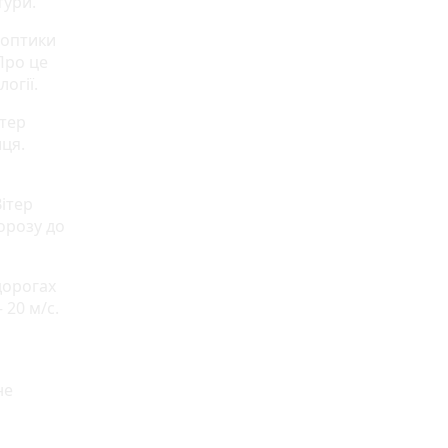
тури.
ноптики
Про це
огії.
ітер
иця.
ітер
морозу до
дорогах
 20 м/с.
не