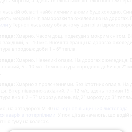
удуть морози, а вдень теплішатиме до плюсової темпера
пільській області найближчими днями буде холодно. Си
ують мокрий сніг, заморозки та ожеледицю на дорогах. 
или
у Тернопільському обласному центрі з гідрометеорол
опада:
Хмарно. Часом дощ, подекуди з мокрим снігом. В
-західний, 5 – 10 м/с. Вночі та вранці на дорогах ожелед
тура впродовж доби 1 – 6° тепла.
опада:
Хмарно. Невеликі опади. На дорогах ожеледиця. В
-східний, 5 – 10 м/с. Температура впродовж доби від 2° 
.
опада:
Хмарно з проясненнями. Без істотних опадів. На 
я. Вітер південно-західний, 7 – 12 м/с, вдень пориви 15 –
ура вночі 2 – 7° морозу, вдень від 2° морозу до 3° тепла.
мо, на автодорозі М-30
на Тернопільщині 20 листопада
ся аварія з потерпілими
. У поліції зазначають, що водій 
ітню ґуму на колесах.