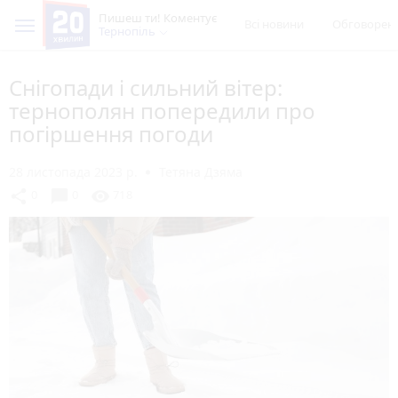
Пишеш ти! Коментує
Всі новини
Обговорен
Тернопіль
Снігопади і сильний вітер:
тернополян попередили про
погіршення погоди
28 листопада 2023 р.
Тетяна Дзяма
chat_bubble
share
visibility
0
0
718