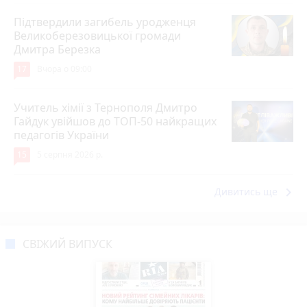
Підтвердили загибель уродженця
Великоберезовицької громади
Дмитра Березка
17
Вчора о 09:00
Учитель хімії з Тернополя Дмитро
Гайдук увійшов до ТОП-50 найкращих
педагогів України
15
5 серпня 2026 р.
keyboard_arrow_right
Дивитись ще
СВІЖИЙ ВИПУСК