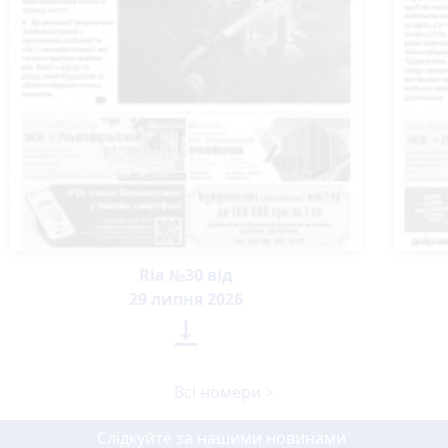
Ria №30 від
29 липня 2026

Всі номери >
Слідкуйте за нашими новинами