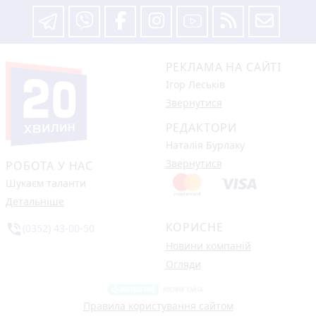
РЕКЛАМА НА САЙТІ
Ігор Леськів
Звернутися
РЕДАКТОРИ
Наталія Бурлаку
Звернутися
РОБОТА У НАС
Шукаєм таланти
Детальніше
КОРИСНЕ
phone_in_talk
(0352) 43-00-50
Новини компаній
Огляди
Правила користування сайтом