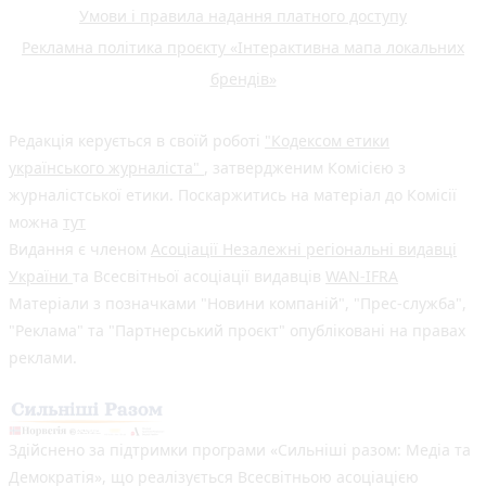
Умови і правила надання платного доступу
Рекламна політика проєкту «Інтерактивна мапа локальних
брендів»
Редакція керується в своїй роботі
"Кодексом етики
українського журналіста"
, затвердженим Комісією з
журналістської етики. Поскаржитись на матеріал до Комісії
можна
тут
Видання є членом
Асоціації Незалежні регіональні видавці
України
та Всесвітньої асоціації видавців
WAN-IFRA
Матеріали з позначками "Новини компаній", "Прес-служба",
"Реклама" та "Партнерський проєкт" опубліковані на правах
реклами.
Здійснено за підтримки програми «Сильніші разом: Медіа та
Демократія», що реалізується Всесвітньою асоціацією