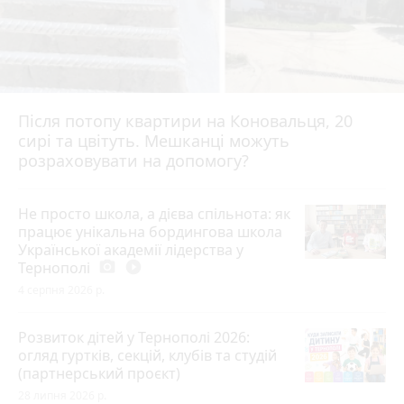
Після потопу квартири на Коновальця, 20
сирі та цвітуть. Мешканці можуть
розраховувати на допомогу?
Не просто школа, а дієва спільнота: як
працює унікальна бордингова школа
Української академії лідерства у
Тернополі
photo_camera
play_circle_filled
4 серпня 2026 р.
Розвиток дітей у Тернополі 2026:
огляд гуртків, секцій, клубів та студій
(партнерський проєкт)
28 липня 2026 р.