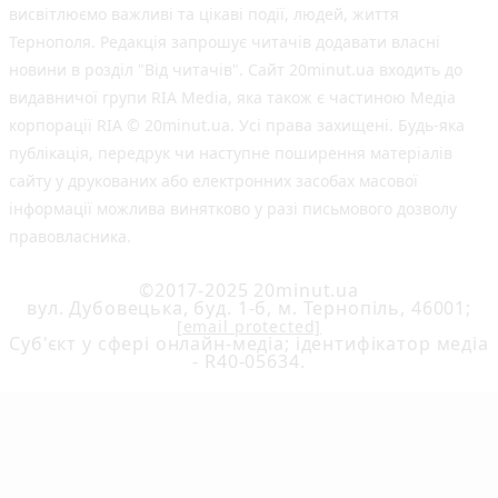
висвітлюємо важливі та цікаві події, людей, життя
Тернополя. Редакція запрошує читачів додавати власні
новини в розділ "Від читачів". Сайт 20minut.ua входить до
видавничої групи RIA Media, яка також є частиною Медіа
корпорації RIA © 20minut.ua. Усі права захищені. Будь-яка
публiкацiя, передрук чи наступне поширення матеріалів
сайту у друкованих або електронних засобах масової
інформації можлива винятково у разі письмового дозволу
правовласника.
©2017-2025 20minut.ua
вул. Дубовецька, буд. 1-б, м. Тернопіль, 46001;
[email protected]
Cуб'єкт у сфері онлайн-медіа; ідентифікатор медіа
- R40-05634.