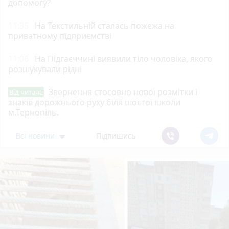
допомогу?
11:35
На Текстильній сталась пожежа на
приватному підприємстві
11:06
На Підгаєччині виявили тіло чоловіка, якого
розшукували рідні
Звернення стосовно нової розмітки і
Від читача
знаків дорожнього руху біля шостої школи
м.Тернопіль.
Всі новини
Підпишись