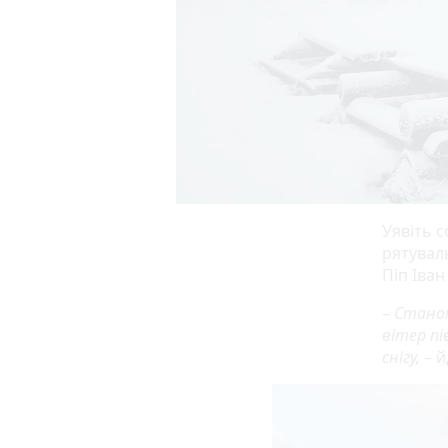
Уявіть с
рятуваль
Піп Іван
–
Станом
вітер пі
снігу,
– 