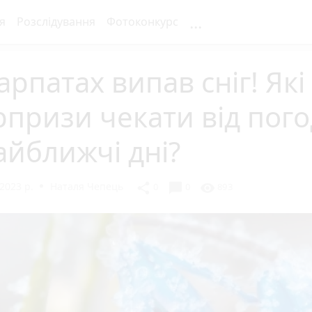
...
я
Розслідування
Фотоконкурс
арпатах випав сніг! Які
призи чекати від пог
айближчі дні?
2023 р.
Наталя Чепець
chat_bubble
share
visibility
0
0
893