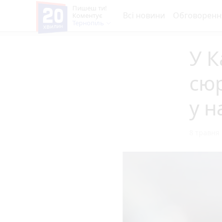
Пишеш ти!
Всі новини
Обговоренн
Коментує
Тернопіль
У К
сюр
у н
8 травня 