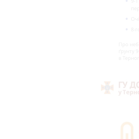
9-1
пер
Очі
8-г
Про неб
ґрунту 
в Терноп