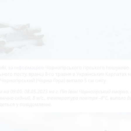
обі,
за інформацією
Чорногірського гірського пошуково-
ного посту, вранці 8-го травня в Українських Карпатах н
 Чорногірський (Чорна Гора) випало 5 см снігу.
 на 09:00, 08.05.2023 на г. Піп Іван Чорногірський хмарно,
внічно-схдний, 8 м/с., температура повітря -4°С, випало д
йдеться у повідомленні.