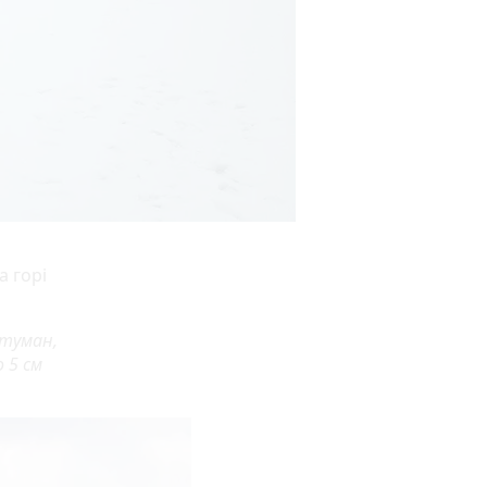
а горі
 туман,
о 5 см