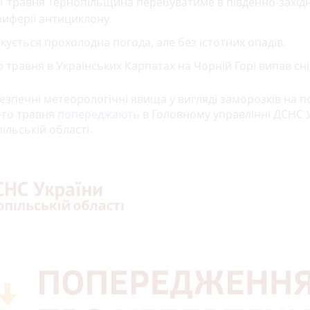
1 травня Тернопільщина перебуватиме в південно-захід
иферії антициклону.
кується прохолодна погода, але без істотних опадів.
о травня в Українських Карпатах на Чорній Горі випав сні
езпечні метеорологічні явища у вигляді заморозків на п
9-го травня
попереджають
в Головному управлінні ДСНС 
ільській області.