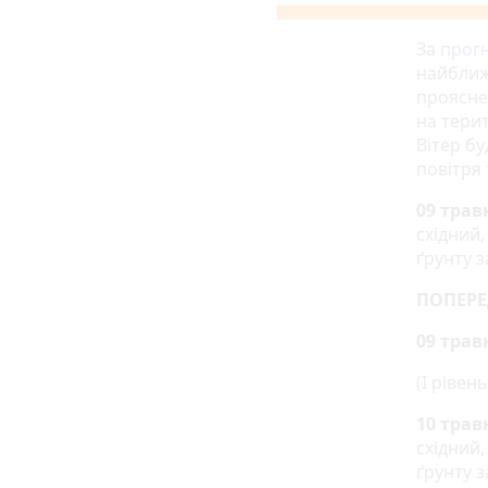
За
прог
найближч
проясне
на терит
Вітер бу
повітря 
09 трав
східний,
ґрунту з
ПОПЕРЕ
09 трав
(І рівен
10 трав
східний,
ґрунту з