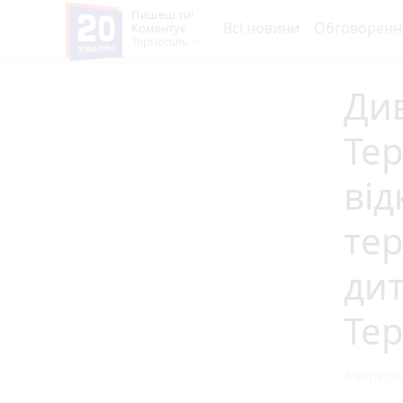
Пишеш ти!
Всі новини
Обговоренн
Коментує
Тернопіль
Див
Тер
від
те
дит
Тер
4 вересня