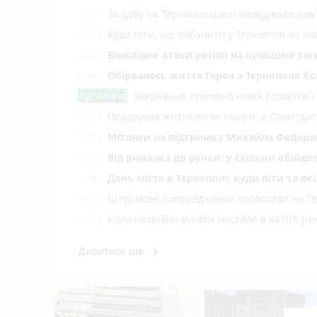
За добу на Тернопільщині ліквідували дев
12:14
Куди піти, що побачити у Тернополі на вих
11:00
Внаслідок атаки росіян на Київщині заг
09:48
Обірвалось життя Героя з Тернополя Бо
09:00
Від читача
Звернення стосовно нової розмітки і
Подарував життя після смерті: в Охматд
22:00
Мітинги на підтримку Михайла Федоров
21:00
Від рюкзака до ручки: у скільки обійд
20:00
День міста в Тернополі: куди піти та як
19:00
Штормове попередження оголосили на Тер
18:01
Коли потрібно міняти мастило в АКПП: рек
17:40
З'явились рекомендації до зарахування н
17:20
keyboard_arrow_right
Дивитись ще
Потрійна аварія в селі Колодне: одного
17:04
Багатоповерхівку на 90 квартир в Монаст
16:40
Культура військової справи: що варто 
16:30