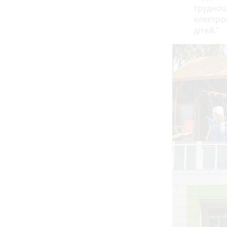
труднощі
електро
дітей."