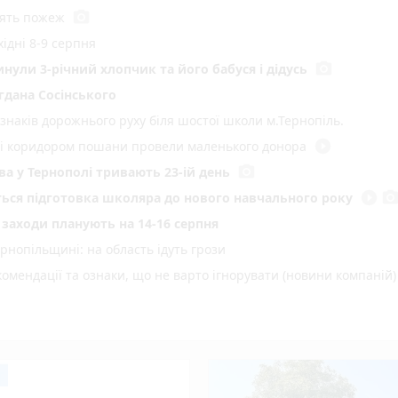
photo_camera
'ять пожеж
ідні 8-9 серпня
photo_camera
инули 3-річний хлопчик та його бабуся і дідусь
гдана Сосінського
 знаків дорожнього руху біля шостої школи м.Тернопіль.
play_circle_filled
иті коридором пошани провели маленького донора
photo_camera
а у Тернополі тривають 23-ій день
play_circle_filled
photo_came
еться підготовка школяра до нового навчального року
і заходи планують на 14-16 серпня
нопільщині: на область ідуть грози
омендації та ознаки, що не варто ігнорувати (новини компаній)
а бакалаврат в університети Тернопільщини: як перевірити спи
 з водіїв заблокувало всередині авто, серед постраждалих —
ириськах повернули у власність держави
знати перед вступом (пресслужба)