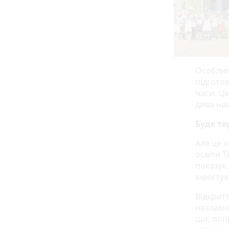
Особлив
підгото
часи. Ц
дива на
Буде те
Але це 
освіти 
показує
інвесту
Відкритт
незламно
що, поп