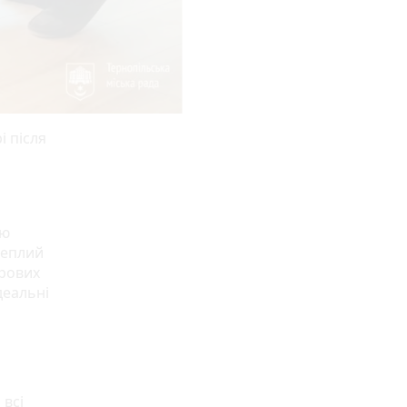
і після
ню
теплий
грових
деальні
 всі