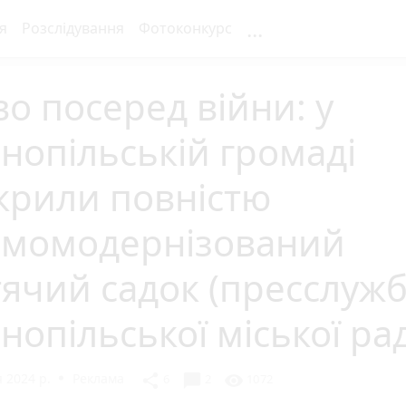
...
я
Розслідування
Фотоконкурс
о посеред війни: у
нопільській громаді
крили повністю
рмомодернізований
ячий садок (пресслуж
нопільської міської ра
 2024 р.
Реклама
chat_bubble
share
visibility
6
2
1072