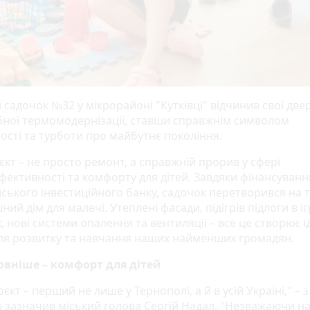
садочок №32 у мікрорайоні "Кутківці" відчинив свої двер
ної термомодернізації, ставши справжнім символом
ості та турботи про майбутнє покоління.
єкт – не просто ремонт, а справжній прорив у сфері
фективності та комфорту для дітей. Завдяки фінансуван
ського інвестиційного банку, садочок перетворився на 
ний дім для малечі. Утеплені фасади, підігрів підлоги в і
, нові системи опалення та вентиляції – все це створює і
ля розвитку та навчання наших найменших громадян.
вніше – комфорт для дітей
єкт – перший не лише у Тернополі, а й в усій Україні," – з
ю зазначив міський голова Сергій Надал. "Незважаючи на