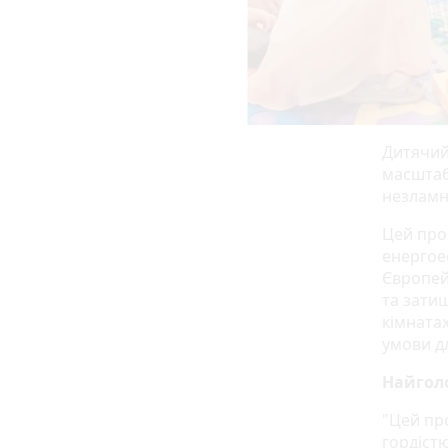
Дитячий 
масштаб
незламн
Цей про
енергое
Європей
та затиш
кімнатах
умови д
Найголо
"Цей про
гордіст