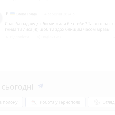
Слава Голда
4 вересня 2024 р.
Спасіба надалу ,як би ми жили без тебе ? Та всто раз 
гнида ти лиса )))) щоб ти здох блищим часом мразь!!!!
Відповісти
Поділитися
reply
share
rem
 сьогодні
 з полону
Робота у Тернополі!
Огляд