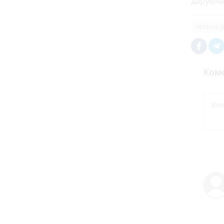
даруючи
міська 
Коме