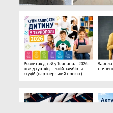
допомогу?
, якого
ою,
ю…
Розвиток дітей у Тернополі 2026:
Зарплат
огляд гуртків, секцій, клубів та
стипенд
студій (партнерський проєкт)
скниці:
в вирок