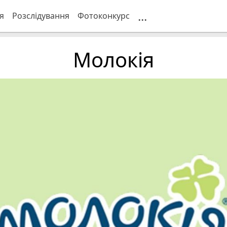
...
я
Розслідування
Фотоконкурс
Молокія