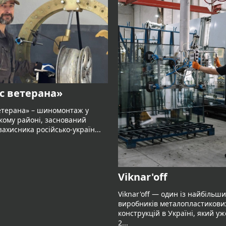
с ветерана»
етерана» – шиномонтаж у
кому районі, заснований
ахисника російсько-україн...
Viknar'off
Viknar'off — один із найбільши
виробників металопластикови
конструкцій в Україні, який у
2...