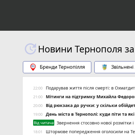
Новини Тернополя за
Бренди Тернопілля
Звільнені
Подарував життя після смерті: в Охматд
22:00
Мітинги на підтримку Михайла Федоров
21:00
Від рюкзака до ручки: у скільки обійд
20:00
День міста в Тернополі: куди піти та як
19:00
Від читача
Звернення стосовно нової розмітки і
Штормове попередження оголосили на Тер
18:01