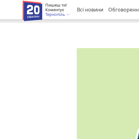
Пишеш ти!
Всі новини
Обговоренн
Коментує
Тернопіль