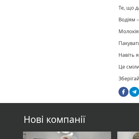
Те, що 
Водіям 
Молокія
Пакувати
Навіть 
Це сміл
Зберігай
Нові компанії