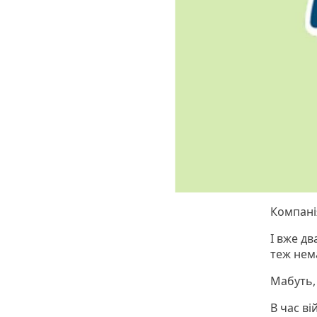
Компанія
І вже д
теж нем
Мабуть,
В час в