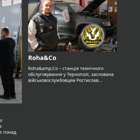
Roha&Co
«Три
Roha&amp;Co – станція технічного
обслуговування у Тернополі, заснована
«Три ди
військовослужбовцем Ростислав...
з майже
спеціал
х
х
же понад