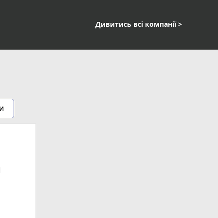
Дивитись всі компанії >
и
ra