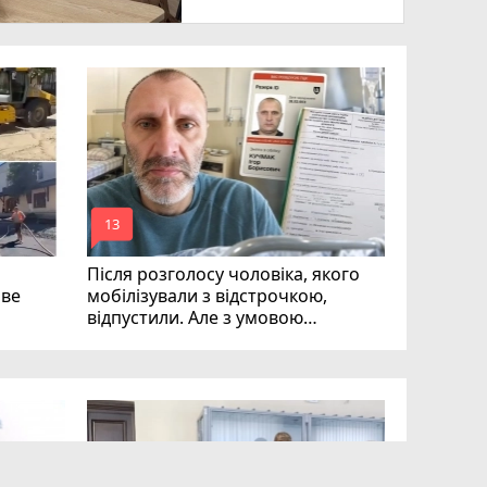
Розвиток 
огляд гурт
студій (
mode_comment
13
Після розголосу чоловіка, якого
ове
мобілізували з відстрочкою,
відпустили. Але з умовою…
13-ти за
видатни
присвоїл
громадян