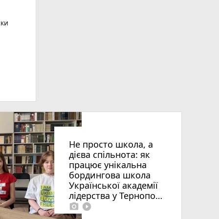
ски
ьна
Не просто школа, а
дієва спільнота: як
працює унікальна
бордингова школа
Української академії
лідерства у Тернополі
photo_camera
play_circle_filled