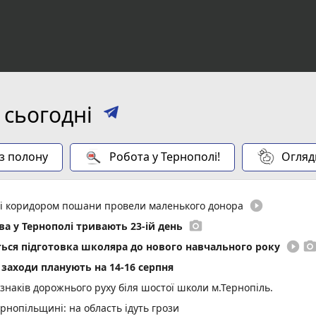
 сьогодні
 з полону
Робота у Тернополі!
Огляд
play_circle_filled
иті коридором пошани провели маленького донора
photo_camera
а у Тернополі тривають 23-ій день
play_circle_filled
photo_came
еться підготовка школяра до нового навчального року
і заходи планують на 14-16 серпня
 знаків дорожнього руху біля шостої школи м.Тернопіль.
нопільщині: на область ідуть грози