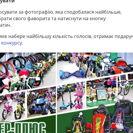
сувати
сувати за фотографію, яка сподобалася найбільше,
брати свого фаворита та натиснути на кнопку
ати».
яке набере найбільшу кількість голосів, отримає подару
 конкурсу
.