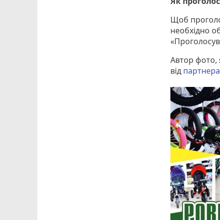
Як проголо
Щоб проголо
необхідно о
«Проголосув
Автор фото, 
від
партнера