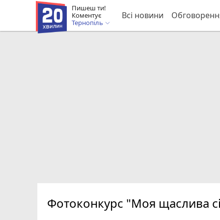
Пишеш ти!
Всі новини
Обговоренн
Коментує
Тернопіль
Фотоконкурс "Моя щаслива сі