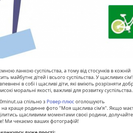
д’ємною ланкою суспільства, а тому від стосунків в кожній
ить майбутнє дітей і всього суспільства. У щасливих сім’
певнені в собі і щасливі діти, які вміють розрізняти добр
високі моральні якості, важливі для розвитку суспільства.
20minut.ua спільно з
Ровер-плюс
оголошують
 на краще родинне фото "Моя щаслива сім’я". Якщо має
ілитись щасливими моментами своєї родини, долучайте
те! Ми чекаємо ваших фотографій!
конкурсу дуже прості: