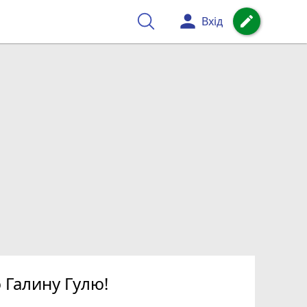
person
create
Вхід
 Галину Гулю!