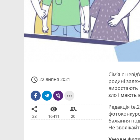
Сім’я є неві
access_time
22 липня 2021
родині залеж
виростають в
зло і мають 
more_horiz
Редакція te.
share
visibility
people
фотоконкурс
28
16411
20
бажання под
Не зволікай
Умови фото