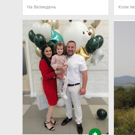
На Великдень
Коли л
