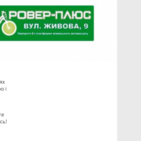
ях
о і
те
сь!