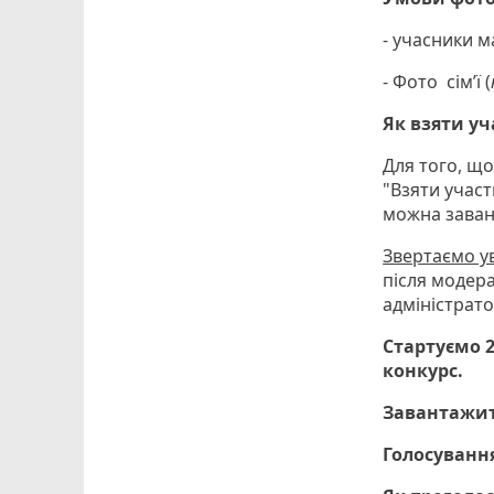
- учасники 
- Фото сім’ї (
Як взяти у
Для того, щ
"Взяти участ
можна заван
Звертаємо ув
після модера
адміністрато
Стартуємо 2
конкурс.
Завантажит
Голосування